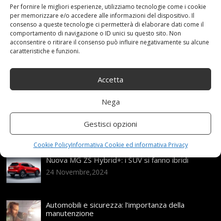
Per fornire le migliori esperienze, utilizziamo tecnologie come i cookie
Categories:
Shop
per memorizzare e/o accedere alle informazioni del dispositivo. Il
consenso a queste tecnologie ci permetterà di elaborare dati come il
comportamento di navigazione o ID unici su questo sito. Non
acconsentire o ritirare il consenso può influire negativamente su alcune
Articoli recenti
caratteristiche e funzioni.
Assicurazione auto e sostituzione lunotto: le cose
Accetta
da sapere
21 Aprile,2026
Nega
Range Rover: un’icona tra i luxury SUV
Gestisci opzioni
25 Novembre,2024
Cookie Policy
Informativa Cookie ed informativa Privacy
Nuova MG ZS Hybrid+: i SUV si fanno ibridi
24 Novembre,2024
Automobili e sicurezza: l’importanza della
manutenzione