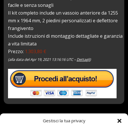
facile e senza sonagli
Il kit completo include un vassoio anteriore da 1255
mm x 1964 mm, 2 piedini personalizzati e deflettore
frangivento
Include istruzioni di montaggio dettagliate e garanzia
a vita limitata
Prezzo:
1.303,80 €
(alla data del Apr 19, 2021 13:16:16 UTC –
Dettagli
)
Gestisci la tua privacy
19 Aprile 2021
redazione
Tag:
Front
,
KIT
,
Prado
,
Rack
,
Roof
,
Runner
,
Slimline
,
Toyota