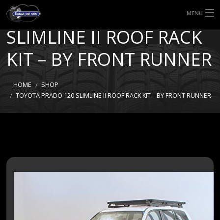
TOYOTA PRADO 120
MENU
SLIMLINE II ROOF RACK
HOME
KIT – BY FRONT RUNNER
TIPI DI GOMME
MISURE GOMME
HOME
SHOP
TOYOTA PRADO 120 SLIMLINE II ROOF RACK KIT – BY FRONT RUNNER
BLOG
SHOP