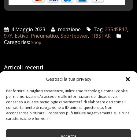
4 Maggio 2023
redazione
Tag:
23545R17
,
97Y
,
Estivo
,
Pneumatico
,
Sportpower
,
TRISTAR
Categories:
Shop
Articoli recenti
Gestisci la tua privacy
Assicurazione auto e sostituzione lunotto: le cose
da sapere
Per fornire le migliori esperienze, utilizziamo tecnologie come i cookie
21 Aprile,2026
per memorizzare e/o accedere alle informazioni del dispositivo. Il
consenso a queste tecnologie ci permetterà di elaborare dati come il
comportamento di navigazione o ID unici su questo sito. Non
Range Rover: un’icona tra i luxury SUV
acconsentire o ritirare il consenso può influire negativamente su alcune
25 Novembre,2024
caratteristiche e funzioni.
Nuova MG ZS Hybrid+: i SUV si fanno ibridi
Accetta