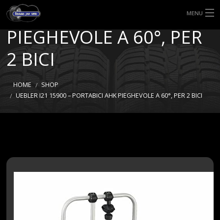
PORTABICI AHK
MENU
PIEGHEVOLE A 60°, PER
HOME
2 BICI
TIPI DI GOMME
MISURE GOMME
HOME
SHOP
UEBLER I21 15900 – PORTABICI AHK PIEGHEVOLE A 60°, PER 2 BICI
BLOG
SHOP