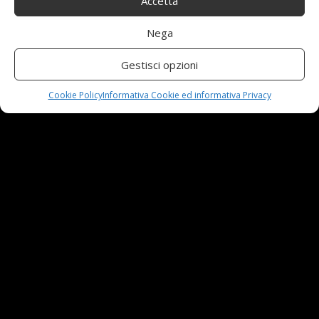
Accetta
Nuova MG ZS Hybrid+: i SUV si fanno ibridi
24 Novembre,2024
Nega
Gestisci opzioni
Automobili e sicurezza: l’importanza della
manutenzione
Cookie Policy
Informativa Cookie ed informativa Privacy
23 Aprile,2024