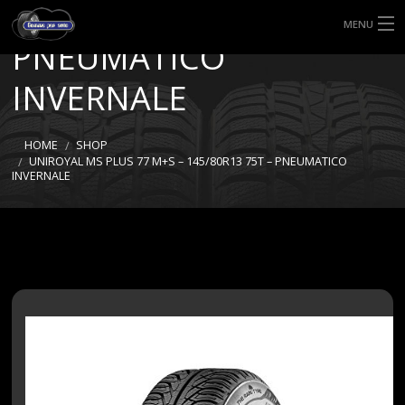
M+S – 145/80R13 75T –
MENU
PNEUMATICO
HOME
INVERNALE
TIPI DI GOMME
HOME
SHOP
MISURE GOMME
UNIROYAL MS PLUS 77 M+S – 145/80R13 75T – PNEUMATICO
INVERNALE
BLOG
SHOP