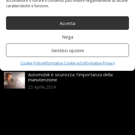
da sapere
acconsentire o ritirare il consenso può influire negativamente su alcune
caratteristiche e funzioni.
21 Aprile,2026
Range Rover: un’icona tra i luxury SUV
Accetta
25 Novembre,2024
Nega
Nuova MG ZS Hybrid+: i SUV si fanno ibridi
Gestisci opzioni
24 Novembre,2024
Cookie Policy
Informativa Cookie ed informativa Privacy
Automobili e sicurezza: l’importanza della
manutenzione
23 Aprile,2024