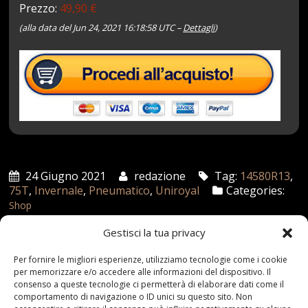
Prezzo:
49,90 €
(alla data del Jun 24, 2021 16:18:58 UTC –
Dettagli
)
24 Giugno 2021
redazione
Tag:
14580R13
,
75T
,
Invernale
,
Pneumatico
,
Uniroyal
Categories:
Shop
Gestisci la tua privacy
Articoli recenti
Per fornire le migliori esperienze, utilizziamo tecnologie come i cookie
per memorizzare e/o accedere alle informazioni del dispositivo. Il
consenso a queste tecnologie ci permetterà di elaborare dati come il
Assicurazione auto e sostituzione lunotto: le cose
comportamento di navigazione o ID unici su questo sito. Non