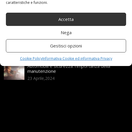
21 Aprile,2026
caratteristiche e funzioni.
Range Rover: un’icona tra i luxury SUV
Accetta
25 Novembre,2024
Nega
Nuova MG ZS Hybrid+: i SUV si fanno ibridi
Gestisci opzioni
24 Novembre,2024
Cookie Policy
Informativa Cookie ed informativa Privacy
Automobili e sicurezza: l’importanza della
manutenzione
23 Aprile,2024