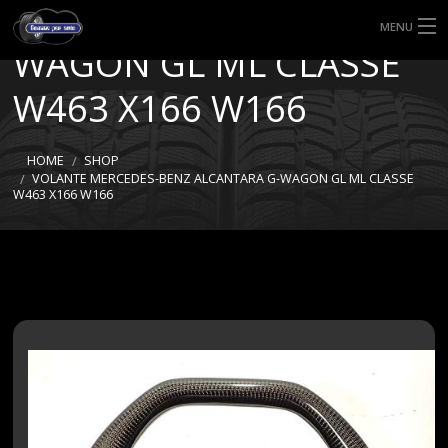
BENZ ALCANTARA G-
MENU
WAGON GL ML CLASSE
HOME
W463 X166 W166
TIPI DI GOMME
HOME
SHOP
MISURE GOMME
VOLANTE MERCEDES-BENZ ALCANTARA G-WAGON GL ML CLASSE
W463 X166 W166
BLOG
SHOP