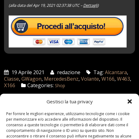
(alla data del Apr 19, 2021 02:37:38 UTC –
Dettagli
)
19 Aprile 2021
redazione
Tag:
Alcantara
,
Classe
,
GWagon
,
MercedesBenz
,
Volante
,
W166
,
W463
,
X166
Categories:
Shop
Gestisci la tua privacy
Articoli recenti
Per fornire le migliori esperienze, utilizziamo tecnologie come i cookie
per memorizzare e/o accedere alle informazioni del dispositivo. Il
consenso a queste tecnologie ci permetterà di elaborare dati come il
Assicurazione auto e sostituzione lunotto: le cose
comportamento di navigazione o ID unici su questo sito. Non
da sapere
acconsentire o ritirare il consenso può influire negativamente su alcune