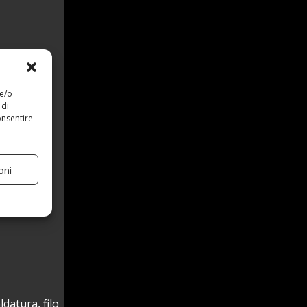
 e/o
 di
onsentire
oni
datura, filo