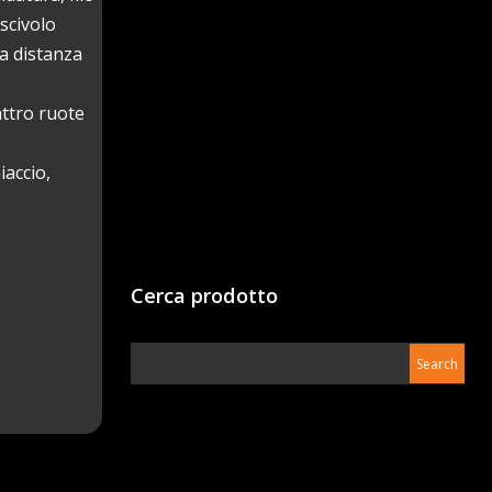
scivolo
la distanza
attro ruote
iaccio,
Cerca prodotto