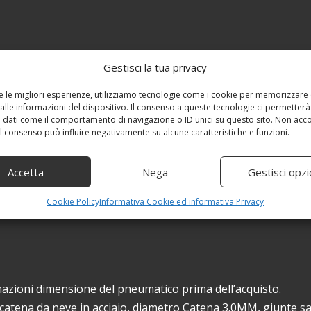
Gestisci la tua privacy
re le migliori esperienze, utilizziamo tecnologie come i cookie per memorizzare
alle informazioni del dispositivo. Il consenso a queste tecnologie ci permetterà
 dati come il comportamento di navigazione o ID unici su questo sito. Non acc
 il consenso può influire negativamente su alcune caratteristiche e funzioni.
Accetta
Nega
Gestisci opzi
Cookie Policy
Informativa Cookie ed informativa Privacy
rmazioni dimensione del pneumatico prima dell’acquisto.
atena da neve in acciaio, diametro Catena 3.0MM, giunte sal