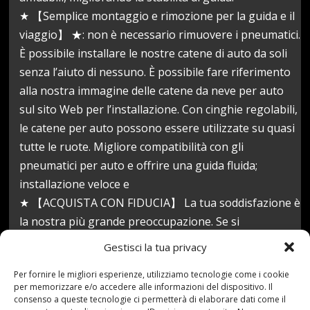
★ 【Semplice montaggio e rimozione per la guida e il
viaggio】 ★: non è necessario rimuovere i pneumatici.
È possibile installare le nostre catene di auto da soli
senza l’aiuto di nessuno. È possibile fare riferimento
alla nostra immagine delle catene da neve per auto
sul sito Web per l’installazione. Con cinghie regolabili,
le catene per auto possono essere utilizzate su quasi
tutte le ruote. Migliore compatibilità con gli
pneumatici per auto e offrire una guida fluida;
installazione veloce e
★ 【ACQUISTA CON FIDUCIA】 La tua soddisfazione è
la nostra più grande preoccupazione. Se si
riscontrano problemi con il prodotto, non
Gestisci la tua privacy
risparmieremo alcuno sforzo per affrontarlo e
Per fornire le migliori esperienze, utilizziamo tecnologie come i cookie
prometteremo di fornire il 100% di sostituzione o
per memorizzare e/o accedere alle informazioni del dispositivo. Il
rimborso. Grazie
consenso a queste tecnologie ci permetterà di elaborare dati come il