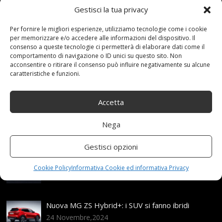
Gestisci la tua privacy
12 Settembre 2021
redazione
Tag:
Altalena
,
Bambini
,
con
,
corda
,
Cortile
,
Diametro
,
Disco
,
Per fornire le migliori esperienze, utilizziamo tecnologie come i cookie
Esterno
,
Giardino
,
Interni
,
Mano
,
PNEUMATICI
,
Rete
,
per memorizzare e/o accedere alle informazioni del dispositivo. Il
Soggiorno
,
Terrazza
,
Tessuti
,
Traspirante
,
Veranda
,
consenso a queste tecnologie ci permetterà di elaborare dati come il
XYSQWZ
Categories:
Shop
comportamento di navigazione o ID unici su questo sito. Non
acconsentire o ritirare il consenso può influire negativamente su alcune
caratteristiche e funzioni.
Articoli recenti
Accetta
Assicurazione auto e sostituzione lunotto: le cose
Nega
da sapere
21 Aprile,2026
Gestisci opzioni
Range Rover: un’icona tra i luxury SUV
Cookie Policy
Informativa Cookie ed informativa Privacy
25 Novembre,2024
Nuova MG ZS Hybrid+: i SUV si fanno ibridi
24 Novembre,2024