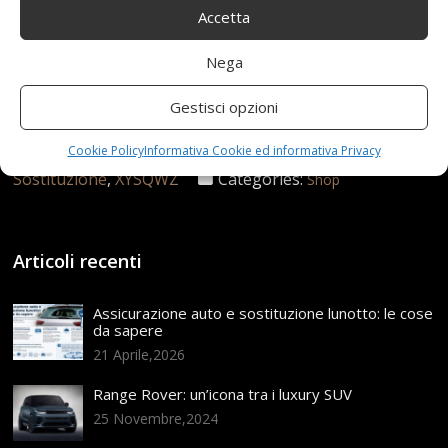
Accetta
Nega
Gestisci opzioni
27 Aprile 2021
redazione
Tag:
adatti
,
allUsura
,
Antiscivolo
,
Auto
,
carico
,
Durevoli
,
Esterni
,
Cookie Policy
Informativa Cookie ed informativa Privacy
Gonfiabili
,
Interni
,
PNEUMATICI
,
Pollici
,
Resistenti
,
Sostituzione
,
XYSQWZ
Categories:
Shop
Articoli recenti
Assicurazione auto e sostituzione lunotto: le cose
da sapere
21 Aprile,2026
Range Rover: un’icona tra i luxury SUV
25 Novembre,2024