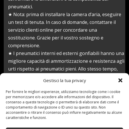
pneumatici.
★ Nota: prima di installare la camera d’aria, eseguire
un test di tenuta. In caso di domande, contattare il
servizio clienti online per concordare una
sostituzione. Grazie per il vostro sostegno e
comprensione.
★ I pneumatici interni ed esterni gonfiabili hanno una
migliore capacità di ammortizzazione e resistenza agli
urti rispetto ai pneumatici pieni. Allo stesso tempo,
hanno una buona flessibilità e possono fornire la
Gestisci la tua privacy
massima protezione di sicurezza.
Prezzo:
92,65 €
Per fornire le migliori esperienze, utilizziamo tecnologie come i cookie
per memorizzare e/o accedere alle informazioni del dispositivo. Il
(alla data del Apr 27, 2021 02:43:30 UTC –
Dettagli
)
consenso a queste tecnologie ci permetterà di elaborare dati come il
comportamento di navigazione o ID unici su questo sito. Non
acconsentire o ritirare il consenso può influire negativamente su alcune
caratteristiche e funzioni.