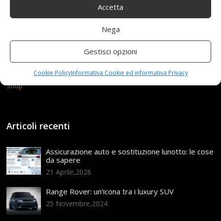
Accetta
Nega
24 Settembre 2021
redazione
Tag:
Gestisci opzioni
allUsura
,
Antiscivolo
,
Anziani
,
Bassa
,
Durevoli
,
Esterni
,
Interni
,
PNEUMATICI
,
Resistenti
,
Resistenza
,
ruote
,
Cookie Policy
Informativa Cookie ed informativa Privacy
SCOOTER
,
Sostitutive
,
Spessi
,
XYSQWZ
Categories:
Shop
Articoli recenti
Assicurazione auto e sostituzione lunotto: le cose
da sapere
21 Aprile,2026
Range Rover: un’icona tra i luxury SUV
25 Novembre,2024