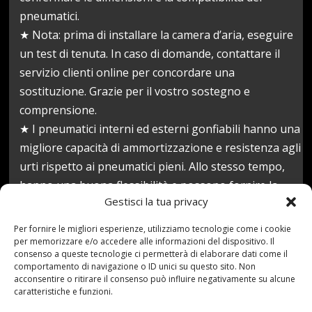
pneumatici.
★ Nota: prima di installare la camera d’aria, eseguire
un test di tenuta. In caso di domande, contattare il
servizio clienti online per concordare una
sostituzione. Grazie per il vostro sostegno e
comprensione.
★ I pneumatici interni ed esterni gonfiabili hanno una
migliore capacità di ammortizzazione e resistenza agli
urti rispetto ai pneumatici pieni. Allo stesso tempo,
hanno una buona flessibilità e possono fornire la
Gestisci la tua privacy
massima protezione di sicurezza.
Prezzo:
184,08 €
Per fornire le migliori esperienze, utilizziamo tecnologie come i cookie
per memorizzare e/o accedere alle informazioni del dispositivo. Il
(alla data del Sep 24, 2021 04:23:18 UTC –
Dettagli
)
consenso a queste tecnologie ci permetterà di elaborare dati come il
comportamento di navigazione o ID unici su questo sito. Non
acconsentire o ritirare il consenso può influire negativamente su alcune
caratteristiche e funzioni.