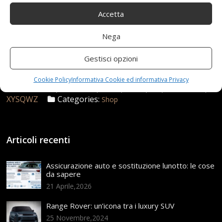
Accetta
Nega
24 Settembre 2021
redazione
Tag:
Gestisci opzioni
Accessori
,
adatti
,
allUsura
,
Angolo
,
Antiscivolo
,
Auto
,
Bilanciati
,
Durevoli
,
Esterni
,
Gonfiaggio
,
Interni
,
Cookie Policy
Informativa Cookie ed informativa Privacy
PNEUMATICI
,
Resistenti
,
Retto
,
ruote
,
Set
,
Sostitutive
,
XYSQWZ
Categories:
Shop
Articoli recenti
Assicurazione auto e sostituzione lunotto: le cose
da sapere
21 Aprile,2026
Range Rover: un’icona tra i luxury SUV
25 Novembre,2024