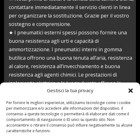
contattare immediatamente il servizio clienti in linea
per organizzare la sostituzione. Grazie per il vostro
sostegno e comprensione.
★ I pneumatici esterni spessi possono fornire una
buona resistenza agli urti e capacità di
ammortizzazione. I pneumatici interni in gomma
butilica offrono una buona tenuta all’aria, resistenza
al calore, resistenza all’invecchiamento e buona
resistenza agli agenti chimici. Le prestazioni di
isolamento elettrico e la lunga durata offrono la
Gestisci la tua privacy
massima protezione per i tuoi viaggi sicuri.
Prezzo:
88,02 €
Per fornire le migliori esperienze, utilizziamo tecnologie come i cookie
per memorizzare e/o accedere alle informazioni del dispositivo. Il
(alla data del May 03, 2021 06:05:24 UTC –
Dettagli
)
consenso a queste tecnologie ci permetterà di elaborare dati come il
comportamento di navigazione o ID unici su questo sito. Non
acconsentire o ritirare il consenso può influire negativamente su alcune
caratteristiche e funzioni.