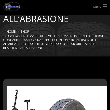
STABILI RESISTENTI
MENU
ALL’ABRASIONE
HOME
TIPI DI GOMME
HOME
SHOP
XYSQWZ PNEUMATICI DUREVOLI PNEUMATICI INTERNI ED ESTERNI
GONFIABILI 10×225 / 25 DA 10 POLLICI PNEUMATICI ANTISCIVOLO
MISURE GOMME
ALLARGATI RUOTE SOSTITUTIVE PER SCOOTER SICURE E STABILI
RESISTENTI ALL’ABRASIONE
BLOG
SHOP