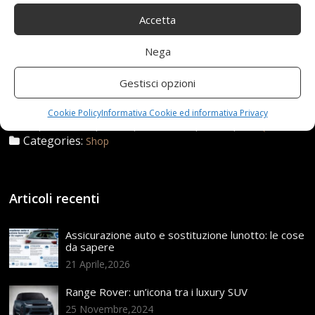
Accetta
Nega
3 Maggio 2021
redazione
Tag:
10x225
,
Gestisci opzioni
Allabrasione
,
Allargati
,
Antiscivolo
,
Durevoli
,
Esterni
,
Gonfiabili
,
Interni
,
PNEUMATICI
,
Pollici
,
Resistenti
,
Cookie Policy
Informativa Cookie ed informativa Privacy
ruote
,
SCOOTER
,
Sicure
,
Sostitutive
,
Stabili
,
XYSQWZ
Categories:
Shop
Articoli recenti
Assicurazione auto e sostituzione lunotto: le cose
da sapere
21 Aprile,2026
Range Rover: un’icona tra i luxury SUV
25 Novembre,2024