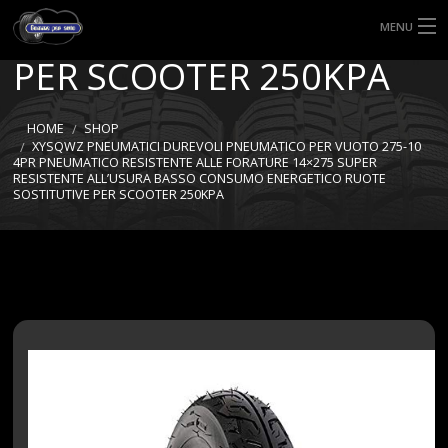
RUOTE SOSTITUTIVE
MENU
PER SCOOTER 250KPA
HOME
TIPI DI GOMME
HOME
SHOP
XYSQWZ PNEUMATICI DUREVOLI PNEUMATICO PER VUOTO 275-10
4PR PNEUMATICO RESISTENTE ALLE FORATURE 14×275 SUPER
MISURE GOMME
RESISTENTE ALL’USURA BASSO CONSUMO ENERGETICO RUOTE
SOSTITUTIVE PER SCOOTER 250KPA
BLOG
SHOP