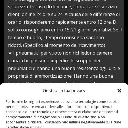
sicurezza. In caso di domande, contattare il servizio
clienti online 24 ore su 24. A causa delle differenze di
orario, risponderemo rapidamente entro 12 ore. Di
solito consegniamo entro 15-21 giorni lavorativi. Se il
tempo è buono, i tempi di consegna saranno
ridotti. (Specifico al momento del ricevimento)
★ I pneumatici per vuoto non richiedono camere
d’aria, che possono impedire lo scoppio dei
pneumatici e hanno una buona resistenza agli urti e
proprietà di ammortizzazione. Hanno una buona
tenuta all’aria, resistenza al calore, resistenza
Gestisci la tua privacy
all’invecchiamento e buona resistenza
chimica. Isolamento elettrico d, lunga durata.
Per fornire le migliori esperienze, utilizziamo tecnologie come i cookie
Prezzo:
66,39 €
per memorizzare e/o accedere alle informazioni del dispositivo. Il
consenso a queste tecnologie ci permetterà di elaborare dati come il
(alla data del May 29, 2021 17:03:46 UTC –
Dettagli
)
comportamento di navigazione o ID unici su questo sito. Non
acconsentire o ritirare il consenso può influire negativamente su alcune
caratteristiche e funzioni.