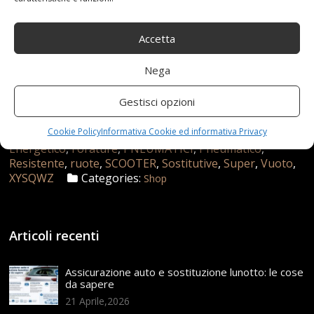
Accetta
Nega
Gestisci opzioni
29 Maggio 2021
redazione
Tag:
14x275
,
Cookie Policy
Informativa Cookie ed informativa Privacy
250kpa
,
4pr
,
alle
,
allUsura
,
Basso
,
Consumo
,
Durevoli
,
Energetico
,
Forature
,
PNEUMATICI
,
Pneumatico
,
Resistente
,
ruote
,
SCOOTER
,
Sostitutive
,
Super
,
Vuoto
,
XYSQWZ
Categories:
Shop
Articoli recenti
Assicurazione auto e sostituzione lunotto: le cose
da sapere
21 Aprile,2026