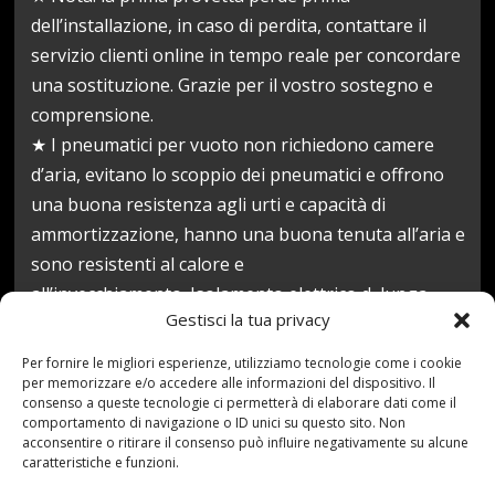
dell’installazione, in caso di perdita, contattare il
servizio clienti online in tempo reale per concordare
una sostituzione. Grazie per il vostro sostegno e
comprensione.
★ I pneumatici per vuoto non richiedono camere
d’aria, evitano lo scoppio dei pneumatici e offrono
una buona resistenza agli urti e capacità di
ammortizzazione, hanno una buona tenuta all’aria e
sono resistenti al calore e
all’invecchiamento. Isolamento elettrico d, lunga
Gestisci la tua privacy
durata.
Prezzo:
190,26 €
Per fornire le migliori esperienze, utilizziamo tecnologie come i cookie
per memorizzare e/o accedere alle informazioni del dispositivo. Il
(alla data del Sep 21, 2021 09:02:38 UTC –
Dettagli
)
consenso a queste tecnologie ci permetterà di elaborare dati come il
comportamento di navigazione o ID unici su questo sito. Non
acconsentire o ritirare il consenso può influire negativamente su alcune
caratteristiche e funzioni.