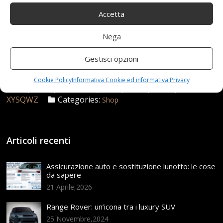
Accetta
Nega
21 Settembre 2021
redazione
Tag:
Gestisci opzioni
10x2765
,
Accessori
,
allUsura
,
Antiscivolo
,
Camera
,
DARIA
,
Durevoli
,
esplosione
,
PNEUMATICI
,
Pneumatico
,
Cookie Policy
Informativa Cookie ed informativa Privacy
Pollici
,
Prova
,
Resistente
,
ruote
,
senza
,
Vuoto
,
XYSQWZ
Categories:
Shop
Articoli recenti
Assicurazione auto e sostituzione lunotto: le cose
da sapere
21 Aprile,2026
Range Rover: un’icona tra i luxury SUV
25 Novembre,2024