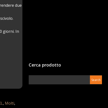
 prendere due
scivolo.
 giorni. In
Cerca prodotto
XL
,
Molti
,