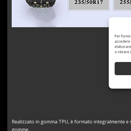
Per forni
accedere 
elaborare
o ritirare
Realizzato in gomma TPU, è formato integralmente e s
gomme.