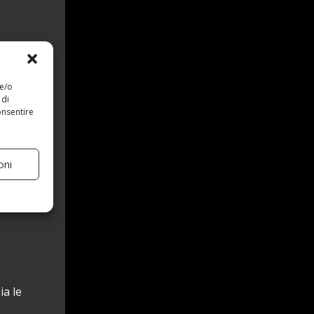
 e/o
 di
onsentire
oni
ia le