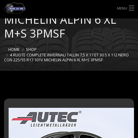
CON 225/55 R17 101V
MENU
MICHELIN ALPIN 6 XL
HOME
M+S 3PMSF
TIPI DI GOMME
HOME
SHOP
MISURE GOMME
4 RUOTE COMPLETE INVERNALI TALLIN 7,5 X 17 ET 30 5 X 112 NERO
CON 225/55 R17 101V MICHELIN ALPIN 6 XL M+S 3PMSF
BLOG
SHOP