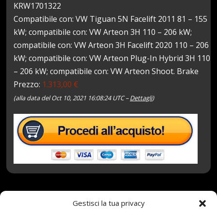
KRW1701322
Compatibile con: VW Tiguan 5N Facelift 2011 81 – 155
kW; compatibile con: VW Arteon 3H 110 – 206 kW;
compatibile con: VW Arteon 3H Facelift 2020 110 – 206
kW; compatibile con: VW Arteon Plug-In Hybrid 3H 110
– 206 kW; compatibile con: VW Arteon Shoot. Brake
Prezzo:
1.313,00 €
(alla data del Oct 10, 2021 16:08:24 UTC –
Dettagli
)
10 Ottobre 2021
redazione
Tag:
101V
,
Gestisci la tua privacy
3PMSF
,
ALPIN
,
Complete
,
con
,
Invernali
,
MICHELIN
,