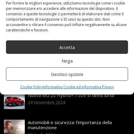
Nero
,
R17
,
ruote
,
Tallin
Categories:
Per fornire le migliori esperienze, utilizziamo tecnologie come i cookie
Shop
per memorizzare e/o accedere alle informazioni del dispositivo. Il
consenso a queste tecnologie ci permetterà di elaborare dati come il
comportamento di navigazione o ID unici su questo sito. Non
acconsentire o ritirare il consenso può influire negativamente su alcune
Articoli recenti
caratteristiche e funzioni.
Assicurazione auto e sostituzione lunotto: le cose
Accetta
da sapere
21 Aprile,2026
Nega
Range Rover: un’icona tra i luxury SUV
Gestisci opzioni
25 Novembre,2024
Cookie Policy
Informativa Cookie ed informativa Privacy
Nuova MG ZS Hybrid+: i SUV si fanno ibridi
24 Novembre,2024
Automobili e sicurezza: l’importanza della
manutenzione