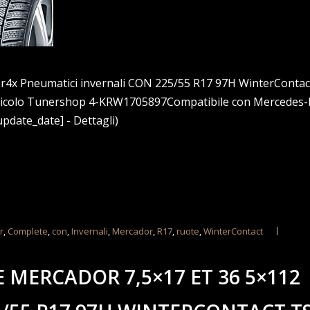
ber4x Pneumatici invernali CON 225/55 R17 97H WinterContac
ticolo Tunershop 4-KRW1705897Compatibile con Mercedes-
update_date] - Dettagli)
r
,
Complete
,
con
,
Invernali
,
Mercador
,
R17
,
ruote
,
WinterContact
 MERCADOR 7,5×17 ET 36 5×112