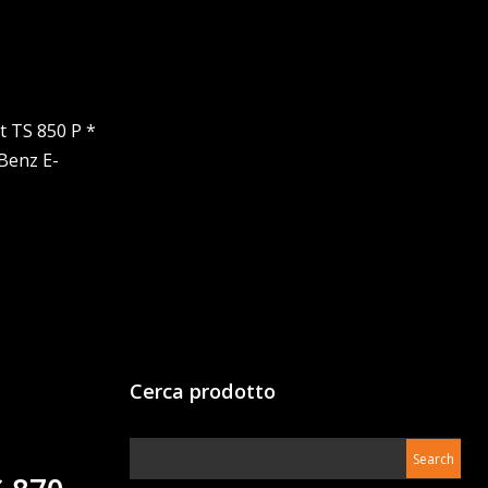
t TS 850 P *
Benz E-
Cerca prodotto