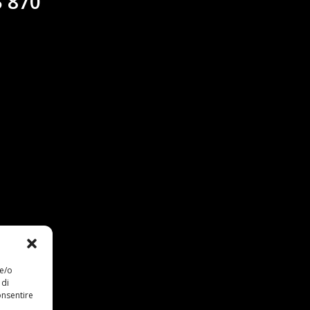
 870
 e/o
 di
onsentire