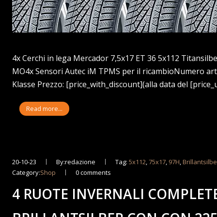
4x Cerchi in lega Mercador 7,5x17 ET 36 5x112 Titansil
MO4x Sensori Autec iM TPMS per il ricambioNumero ar
Klasse Prezzo: [price_with_discount](alla data del [price_
Read more...
20-10-23
By:redazione
Tag:
5x112
,
75x17
,
97H
,
Brillantsilbe
Category:
Shop
0 comments
4 RUOTE INVERNALI COMPLETE