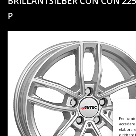
BRILLANTSILBER CON CON 225
P
Per forni
accedere 
elaborare
o ritirare