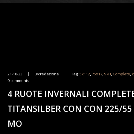
21-10-23
By:redazione
Tag:
5x112
,
75x17
,
97H
,
Complete
,
0 comments
4 RUOTE INVERNALI COMPLETE
TITANSILBER CON CON 225/55
MO