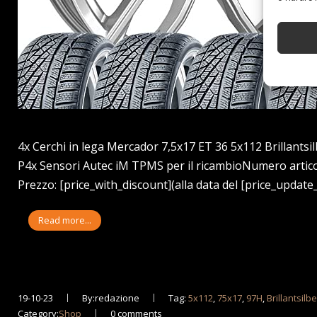
4x Cerchi in lega Mercador 7,5x17 ET 36 5x112 Brillant
P4x Sensori Autec iM TPMS per il ricambioNumero art
Prezzo: [price_with_discount](alla data del [price_update_
Read more...
19-10-23
By:redazione
Tag:
5x112
,
75x17
,
97H
,
Brillantsilbe
Category:
Shop
0 comments