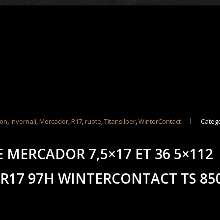
con
,
Invernali
,
Mercador
,
R17
,
ruote
,
Titansilber
,
WinterContact
Catego
 MERCADOR 7,5×17 ET 36 5×112
 R17 97H WINTERCONTACT TS 850