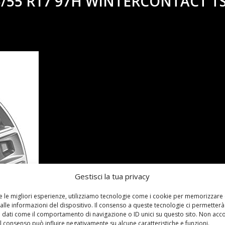
/55 R17 97H WINTERCONTACT TS
Gestisci la tua privacy
re le migliori esperienze, utilizziamo tecnologie come i cookie per memorizzare
alle informazioni del dispositivo. Il consenso a queste tecnologie ci permetterà
 dati come il comportamento di navigazione o ID unici su questo sito. Non acc
 il consenso può influire negativamente su alcune caratteristiche e funzioni.