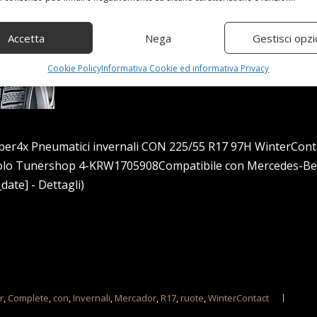
Accetta
Nega
Gestisci opzi
Cookie Policy
Informativa Cookie ed informativa Privacy
silber4x Pneumatici invernali CON 225/55 R17 97H WinterCont
icolo Tunershop 4-KRW1705908Compatibile con Mercedes-Be
date] - Dettagli)
r
,
Complete
,
con
,
Invernali
,
Mercador
,
R17
,
ruote
,
WinterContact