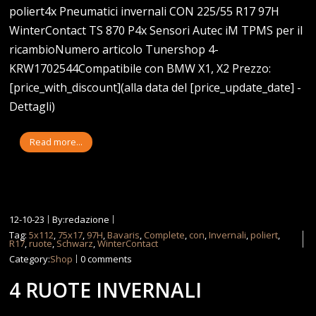
poliert4x Pneumatici invernali CON 225/55 R17 97H
WinterContact TS 870 P4x Sensori Autec iM TPMS per il
ricambioNumero articolo Tunershop 4-
KRW1702544Compatibile con BMW X1, X2 Prezzo:
[price_with_discount](alla data del [price_update_date] -
Dettagli)
Read more...
12-10-23
By:redazione
Tag:
5x112
,
75x17
,
97H
,
Bavaris
,
Complete
,
con
,
Invernali
,
poliert
,
R17
,
ruote
,
Schwarz
,
WinterContact
Category:
Shop
0 comments
4 RUOTE INVERNALI