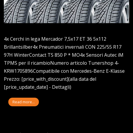
4x Cerchi in lega Mercador 7,5x17 ET 36 5x112
Brillantsilber4x Pneumatici invernali CON 225/55 R17
97H WinterContact TS 850 P * MO4x Sensori Autec iM
TPMS per il ricambioNumero articolo Tunershop 4-
KRW1705896Compatibile con Mercedes-Benz E-Klasse
Prezzo: [price_with_discount](alla data del
[price_update_date] - Dettagli)
Read more...