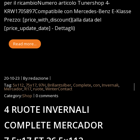
per il ricambioNumero articolo Tunershop 4-
KRW1705897Compatibile con Mercedes-Benz E-Klasse
Prezzo: [price_with_discount](alla data del
[price_update_date] - Dettagli)
Read more...
20-10-23
By:redazione
Tag:
5x112
,
75x17
,
97H
,
Brillantsilber
,
Complete
,
con
,
Invernali
,
Mercador
,
R17
,
ruote
,
WinterContact
Category:
Shop
0 comments
4 RUOTE INVERNALI
COMPLETE MERCADOR