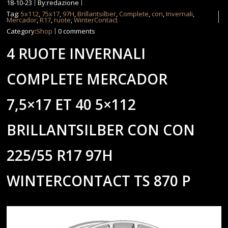
18-10-23
By:redazione
Tag:
5x112
,
75x17
,
97H
,
Brillantsilber
,
Complete
,
con
,
Invernali
,
Mercador
,
R17
,
ruote
,
WinterContact
Category:
Shop
0 comments
4 RUOTE INVERNALI
COMPLETE MERCADOR
7,5×17 ET 40 5×112
BRILLANTSILBER CON CON
225/55 R17 97H
WINTERCONTACT TS 870 P