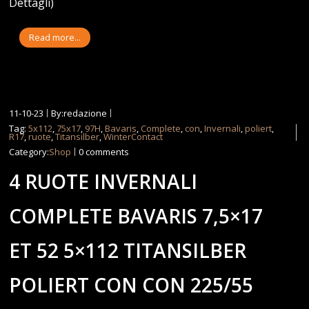
Dettagli)
Read more...
11-10-23
By:redazione
Tag:
5x112
,
75x17
,
97H
,
Bavaris
,
Complete
,
con
,
Invernali
,
poliert
,
R17
,
ruote
,
Titansilber
,
WinterContact
Category:
Shop
0 comments
4 RUOTE INVERNALI
COMPLETE BAVARIS 7,5×17
ET 52 5×112 TITANSILBER
POLIERT CON CON 225/55