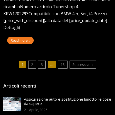
ricambioNumero articolo Tunershop 4-
KRW1702293Compatibile con BMW 4er, 5er, i4 Prezzo:
[price_with_discount](alla data del [price_update_date] -
Dettagli)
Read more...
1
2
3
…
18
Successivo »
Articoli recenti
Assicurazione auto e sostituzione lunotto: le cose
da sapere
21 Aprile,2026