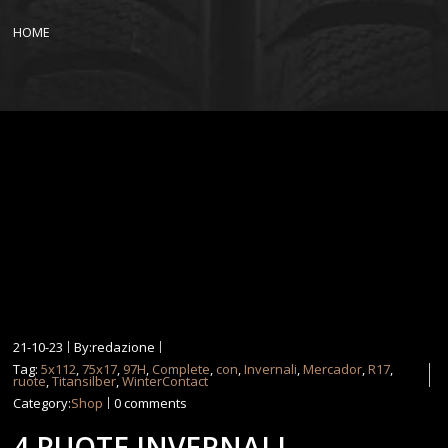
HOME
21-10-23
By:redazione
Tag:
5x112
,
75x17
,
97H
,
Complete
,
con
,
Invernali
,
Mercador
,
R17
,
ruote
,
Titansilber
,
WinterContact
Category:
Shop
0 comments
4 RUOTE INVERNALI