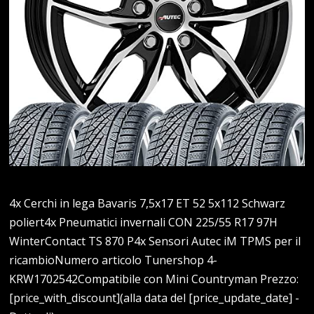
4x Cerchi in lega Bavaris 7,5x17 ET 52 5x112 Schwarz
poliert4x Pneumatici invernali CON 225/55 R17 97H
WinterContact TS 870 P4x Sensori Autec iM TPMS per il
ricambioNumero articolo Tunershop 4-
KRW1702542Compatibile con Mini Countryman Prezzo:
[price_with_discount](alla data del [price_update_date] -