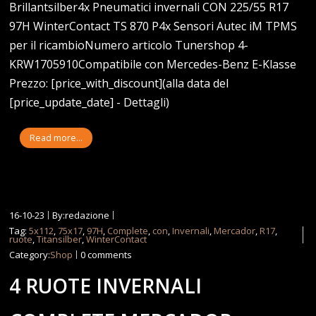
Brillantsilber4x Pneumatici invernali CON 225/55 R17
97H WinterContact TS 870 P4x Sensori Autec iM TPMS
per il ricambioNumero articolo Tunershop 4-
KRW1705910Compatibile con Mercedes-Benz E-Klasse
Prezzo: [price_with_discount](alla data del
[price_update_date] - Dettagli)
Read more...
16-10-23
By:redazione
Tag:
5x112
,
75x17
,
97H
,
Complete
,
con
,
Invernali
,
Mercador
,
R17
,
ruote
,
Titansilber
,
WinterContact
Category:
Shop
0 comments
4 RUOTE INVERNALI