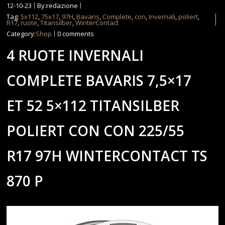
12-10-23
By:redazione
Tag:
5x112
,
75x17
,
97H
,
Bavaris
,
Complete
,
con
,
Invernali
,
poliert
,
R17
,
ruote
,
Titansilber
,
WinterContact
Category:
Shop
0 comments
4 RUOTE INVERNALI
COMPLETE BAVARIS 7,5×17
ET 52 5×112 TITANSILBER
POLIERT CON CON 225/55
R17 97H WINTERCONTACT TS
870 P