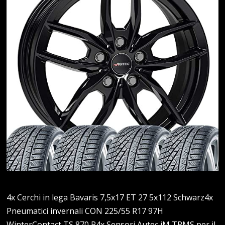
4x Cerchi in lega Bavaris 7,5x17 ET 27 5x112 Schwarz4x
Pneumatici invernali CON 225/55 R17 97H
WinterContact TS 870 P4x Sensori Autec iM TPMS per il