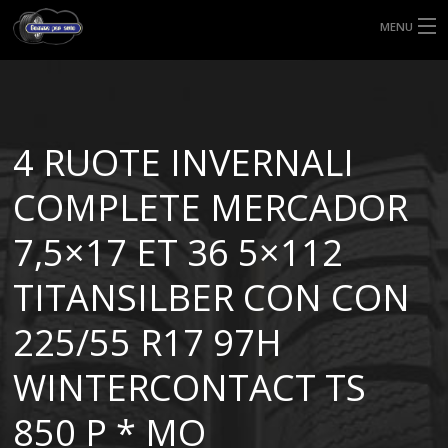
MENU
HOME
TIPI DI GOMME
4 RUOTE INVERNALI
MISURE GOMME
COMPLETE MERCADOR
BLOG
7,5×17 ET 36 5×112
SHOP
TITANSILBER CON CON
225/55 R17 97H
WINTERCONTACT TS
850 P * MO