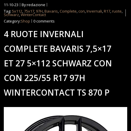
11-10-23
By:redazione
Tag:
5x112
,
75x17
,
97H
,
Bavaris
,
Complete
,
con
,
Invernali
,
R17
,
ruote
,
Schwarz
,
WinterContact
Category:
Shop
0 comments
4 RUOTE INVERNALI
COMPLETE BAVARIS 7,5×17
ET 27 5×112 SCHWARZ CON
CON 225/55 R17 97H
WINTERCONTACT TS 870 P