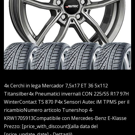
4x Cerchi in lega Mercador 7,5x17 ET 36 5x112
Titansilber4x Pneumatici invernali CON 225/55 R17 97H
WinterContact TS 870 P4x Sensori Autec iM TPMS per il
ricambioNumero articolo Tunershop 4-
KRW1705913Compatibile con Mercedes-Benz E-Klasse
Prezzo: [price_with_discount](alla data del
[price_update_date] - Dettagli)