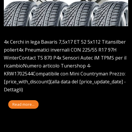
4x Cerchi in lega Bavaris 7,5x17 ET 52 5x112 Titansilber
poliert4x Pneumatici invernali CON 225/55 R17 97H
WinterContact TS 870 P4x Sensori Autec iM TPMS per il
ricambioNumero articolo Tunershop 4-
KRW1702544Compatibile con Mini Countryman Prezzo:
[price_with_discount](alla data del [price_update_date] -
Dettagli)
Read more...