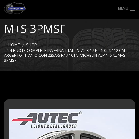
225/55 R17 101 V
MENU
MICHELIN ALPIN 6 XL
HOME
M+S 3PMSF
TIPI DI GOMME
HOME
SHOP
4 RUOTE COMPLETE INVERNALI TALLIN 7,5 X 17 ET 40 5 X 112 CM,
MISURE GOMME
ARGENTO TITANIO CON 225/55 R17 101 V MICHELIN ALPIN 6 XL M+S
3PMSF
BLOG
SHOP