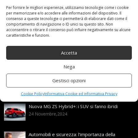
ALPIN
,
Argento
,
Complete
,
con
,
Invernali
,
MICHELIN
,
Per fornire le migliori esperienze, utilizziamo tecnologie come i cookie
R17
,
ruote
,
Tallin
,
TITANIO
Categories:
Shop
per memorizzare e/o accedere alle informazioni del dispositivo. Il
consenso a queste tecnologie ci permetterà di elaborare dati come il
comportamento di navigazione o ID unici su questo sito. Non
acconsentire o ritirare il consenso può influire negativamente su alcune
caratteristiche e funzioni.
Articoli recenti
Accetta
Assicurazione auto e sostituzione lunotto: le cose
da sapere
21 Aprile,2026
Nega
Range Rover: un’icona tra i luxury SUV
Gestisci opzioni
25 Novembre,2024
Cookie Policy
Informativa Cookie ed informativa Privacy
Nuova MG ZS Hybrid+: i SUV si fanno ibridi
24 Novembre,2024
Automobili e sicurezza: l’importanza della