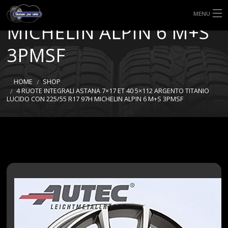
225/55 R17 97H
MENU
MICHELIN ALPIN 6 M+S
HOME
3PMSF
TIPI DI GOMME
HOME
SHOP
MISURE GOMME
4 RUOTE INTEGRALI ASTANA 7×17 ET 40 5×112 ARGENTO TITANIO
LUCIDO CON 225/55 R17 97H MICHELIN ALPIN 6 M+S 3PMSF
BLOG
SHOP