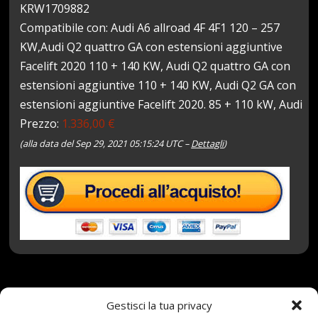
KRW1709882
Compatibile con: Audi A6 allroad 4F 4F1 120 – 257
KW,Audi Q2 quattro GA con estensioni aggiuntive
Facelift 2020 110 + 140 KW, Audi Q2 quattro GA con
estensioni aggiuntive 110 + 140 KW, Audi Q2 GA con
estensioni aggiuntive Facelift 2020. 85 + 110 kW, Audi
Prezzo:
1.336,00 €
(alla data del Sep 29, 2021 05:15:24 UTC –
Dettagli
)
29 Settembre 2021
redazione
Tag:
3PMSF
,
Gestisci la tua privacy
5x112
,
7x17
,
97H
,
ALPIN
,
Argento
,
Astana
,
con
,
Integrali
,