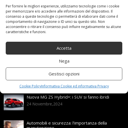
Lucido
,
MICHELIN
,
R17
,
ruote
,
TITANIO
Categories:
Per fornire le migliori esperienze, utilizziamo tecnologie come i cookie
Shop
per memorizzare e/o accedere alle informazioni del dispositivo. Il
consenso a queste tecnologie ci permetterà di elaborare dati come il
comportamento di navigazione o ID unici su questo sito. Non
acconsentire o ritirare il consenso può influire negativamente su alcune
caratteristiche e funzioni.
Articoli recenti
Assicurazione auto e sostituzione lunotto: le cose
Accetta
da sapere
21 Aprile,2026
Nega
Range Rover: un’icona tra i luxury SUV
Gestisci opzioni
25 Novembre,2024
Cookie Policy
Informativa Cookie ed informativa Privacy
Nuova MG ZS Hybrid+: i SUV si fanno ibridi
24 Novembre,2024
Automobili e sicurezza: l’importanza della
manutenzione