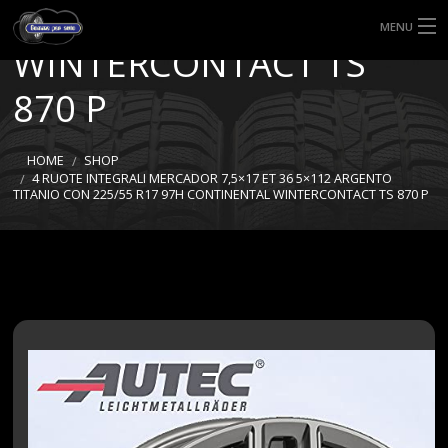
R17 97H CONTINENTAL
MENU
WINTERCONTACT TS
HOME
870 P
TIPI DI GOMME
HOME
SHOP
MISURE GOMME
4 RUOTE INTEGRALI MERCADOR 7,5×17 ET 36 5×112 ARGENTO
TITANIO CON 225/55 R17 97H CONTINENTAL WINTERCONTACT TS 870 P
BLOG
SHOP