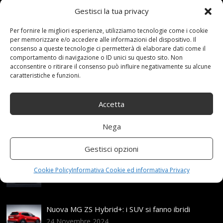
Gestisci la tua privacy
10 Novembre 2021
redazione
Tag:
5x112
,
Per fornire le migliori esperienze, utilizziamo tecnologie come i cookie
75x17
,
97H
,
Argento
,
con
,
Continental
,
Integrali
,
per memorizzare e/o accedere alle informazioni del dispositivo. Il
Mercador
,
R17
,
ruote
,
TITANIO
,
WinterContact
consenso a queste tecnologie ci permetterà di elaborare dati come il
Categories:
Shop
comportamento di navigazione o ID unici su questo sito. Non
acconsentire o ritirare il consenso può influire negativamente su alcune
caratteristiche e funzioni.
Articoli recenti
Accetta
Assicurazione auto e sostituzione lunotto: le cose
Nega
da sapere
21 Aprile,2026
Gestisci opzioni
Range Rover: un’icona tra i luxury SUV
Cookie Policy
Informativa Cookie ed informativa Privacy
25 Novembre,2024
Nuova MG ZS Hybrid+: i SUV si fanno ibridi
24 Novembre,2024