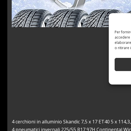
Per forni
accedere 
elaborare
o ritirare
4 cerchioni in alluminio Skandic 7,5 x 17 ET40 5 x 114,3
4 pneumatici invernali 225/55 R17 97H Continental Wi