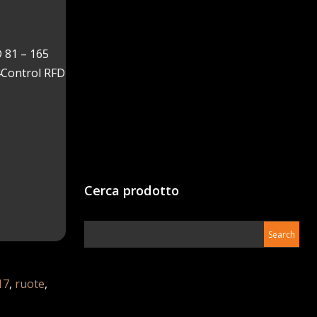
 81 – 165
4Control RFD
Cerca prodotto
17
,
ruote
,