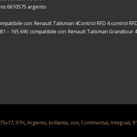
sens 661057S argento
ompatibile con: Renault Talisman 4Control RFD 4 control RFD
81 – 165 kW; compatibile con: Renault Talisman Grandtour 
75x17
,
97H
,
Argento
,
brillante
,
con
,
Continental
,
Integrali
,
R