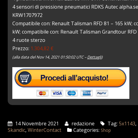
4 sensori di pressione pneumatici RDKS Autec alpha.
KRW1707972
Compatibile con: Renault Talisman RFD 81 – 165 kW; c
kW; compatibile con: Renault Talisman Grandtour RFD 
4 ruote sterzo
Prezzo:
1.304,82 €
(alla data del Nov 14, 2021 01:50:02 UTC –
Dettagli
)
14 Novembre 2021
redazione
Tag:
5x1143
,
Skandic
,
WinterContact
Categories:
Shop