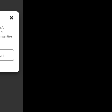
 e/o
 di
onsentire
oni