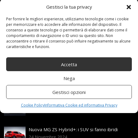
Gestisci la tua privacy
14 Ottobre 2021
redazione
Tag:
3PMSF
,
Per fornire le migliori esperienze, utilizziamo tecnologie come i cookie
5x115
,
7x17
,
97H
,
ALPIN
,
con
,
Integrali
,
MICHELIN
,
per memorizzare e/o accedere alle informazioni del dispositivo. Il
Nero
,
Opaco
,
R17
,
ruote
,
Skandic
Categories:
consenso a queste tecnologie ci permetterà di elaborare dati come il
Shop
comportamento di navigazione o ID unici su questo sito. Non
acconsentire o ritirare il consenso può influire negativamente su alcune
caratteristiche e funzioni.
Articoli recenti
Accetta
Assicurazione auto e sostituzione lunotto: le cose
Nega
da sapere
21 Aprile,2026
Gestisci opzioni
Range Rover: un’icona tra i luxury SUV
Cookie Policy
Informativa Cookie ed informativa Privacy
25 Novembre,2024
Nuova MG ZS Hybrid+: i SUV si fanno ibridi
24 Novembre,2024