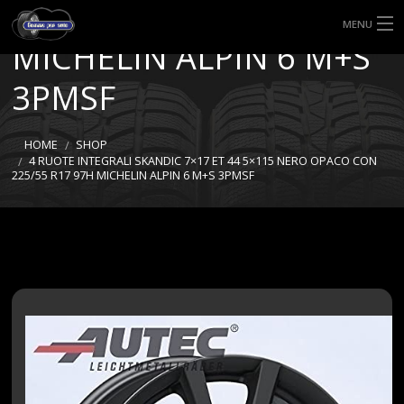
CON 225/55 R17 97H
MENU
MICHELIN ALPIN 6 M+S
HOME
3PMSF
TIPI DI GOMME
HOME
SHOP
MISURE GOMME
4 RUOTE INTEGRALI SKANDIC 7×17 ET 44 5×115 NERO OPACO CON
225/55 R17 97H MICHELIN ALPIN 6 M+S 3PMSF
BLOG
SHOP