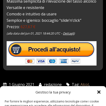
Massima semplicità di rilevazione del tasso alcolico
Versatile e resistente
Comodo e intuitivo da usare
Semplice e igienico: boccaglio “slide’n’click”
Prezzo:
627,67 €
(alla data del Jun 01, 2021 18:44:20 UTC –
Dettagli
)
1 Giugno 2021
redazione
Tag:
Alcol
,
Alcotest
,
commerciale
,
Dräger
,
Monitor
,
polizia
,
private
,
Gestisci la tua privacy
Serie
,
Test
,
Utilizzare
Categories:
Shop
Per fornire le migliori esperienze, utilizziamo tecnologie come i cookie
per memorizzare e/o accedere alle informazioni del dispositivo. Il