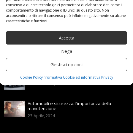
consenso a queste tecnologie ci permetterà di elaborare dati come il
Articoli recenti
comportamento di navigazione o ID unici su questo sito. Non
acconsentire o ritirare il consenso può influire negativamente su alcune
caratteristiche e funzioni.
Assicurazione auto e sostituzione lunotto: le cose
da sapere
21 Aprile,2026
Accetta
Range Rover: un’icona tra i luxury SUV
Nega
25 Novembre,2024
Gestisci opzioni
Nuova MG ZS Hybrid+: i SUV si fanno ibridi
Cookie Policy
Informativa Cookie ed informativa Privacy
24 Novembre,2024
Automobili e sicurezza: l’importanza della
manutenzione
23 Aprile,2024