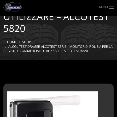
COMMERCIALE
MENU
UTILIZZARE – ALCOTEST
HOME
5820
TIPI DI GOMME
HOME
SHOP
MISURE GOMME
ALCOL TEST DRÄGER ALCOTEST SERIE – MONITOR DI POLIZIA PER LA
PRIVATE E COMMERCIALE UTILIZZARE – ALCOTEST 5820
BLOG
SHOP