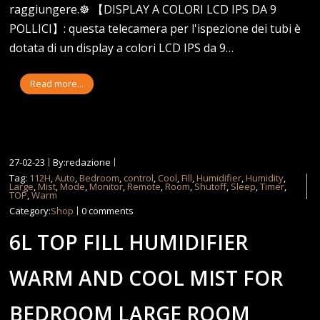
raggiungere.☸ 【DISPLAY A COLORI LCD IPS DA 9
POLLICI】: questa telecamera per l'ispezione dei tubi è
dotata di un display a colori LCD IPS da 9…
Read more...
27-02-23
By:redazione
Tag:
112H
,
Auto
,
Bedroom
,
control
,
Cool
,
Fill
,
Humidifier
,
Humidity
,
Large
,
Mist
,
Mode
,
Monitor
,
Remote
,
Room
,
Shutoff
,
Sleep
,
Timer
,
TOP
,
Warm
Category:
Shop
0 comments
6L TOP FILL HUMIDIFIER
WARM AND COOL MIST FOR
BEDROOM LARGE ROOM