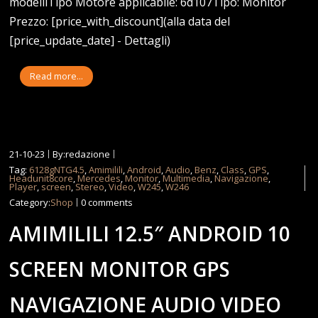
modelliTipo Motore applicabile: 6d107Tipo: Monitor
Prezzo: [price_with_discount](alla data del
[price_update_date] - Dettagli)
Read more...
21-10-23
By:redazione
Tag:
6128gNTG4.5
,
Amimilili
,
Android
,
Audio
,
Benz
,
Class
,
GPS
,
Headunit8core
,
Mercedes
,
Monitor
,
Multimedia
,
Navigazione
,
Player
,
screen
,
Stereo
,
Video
,
W245
,
W246
Category:
Shop
0 comments
AMIMILILI 12.5″ ANDROID 10
SCREEN MONITOR GPS
NAVIGAZIONE AUDIO VIDEO