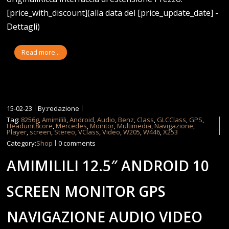
[price_with_discount](alla data del [price_update_date] -
Dettagli)
Read more...
15-02-23
By:redazione
Tag:
8256g
,
Amimilili
,
Android
,
Audio
,
Benz
,
Class
,
GLCClass
,
GPS
,
Headunit8core
,
Mercedes
,
Monitor
,
Multimedia
,
Navigazione
,
Player
,
screen
,
Stereo
,
VClass
,
Video
,
W205
,
W446
,
X253
Category:
Shop
0 comments
AMIMILILI 12.5″ ANDROID 10
SCREEN MONITOR GPS
NAVIGAZIONE AUDIO VIDEO