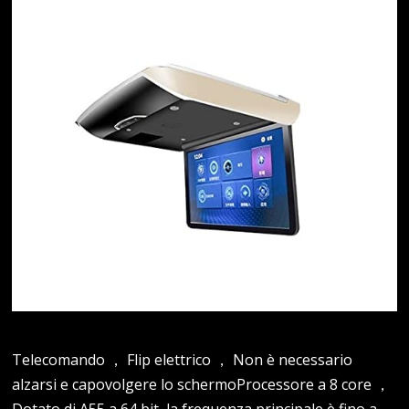
Telecomando ， Flip elettrico ， Non è necessario
alzarsi e capovolgere lo schermoProcessore a 8 core ，
Dotato di A55 a 64 bit, la frequenza principale è fino a