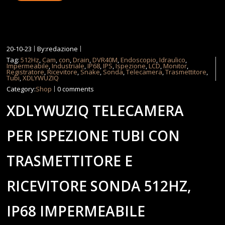
20-10-23
By:redazione
Tag:
512Hz
,
Cam
,
con
,
Drain
,
DVR40M
,
Endoscopio
,
Idraulico
,
Impermeabile
,
Industriale
,
IP68
,
IPS
,
Ispezione
,
LCD
,
Monitor
,
Registratore
,
Ricevitore
,
Snake
,
Sonda
,
Telecamera
,
Trasmettitore
,
Tubi
,
XDLYWUZIQ
Category:
Shop
0 comments
XDLYWUZIQ TELECAMERA
PER ISPEZIONE TUBI CON
TRASMETTITORE E
RICEVITORE SONDA 512HZ,
IP68 IMPERMEABILE