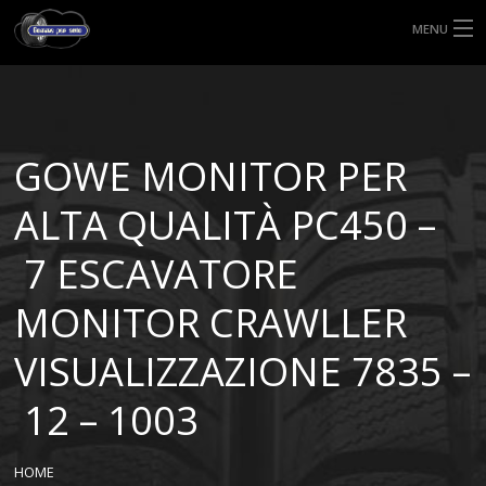
MENU
HOME
TIPI DI GOMME
GOWE MONITOR PER
MISURE GOMME
ALTA QUALITÀ PC450 –
BLOG
7 ESCAVATORE
SHOP
MONITOR CRAWLLER
VISUALIZZAZIONE 7835 –
12 – 1003
HOME