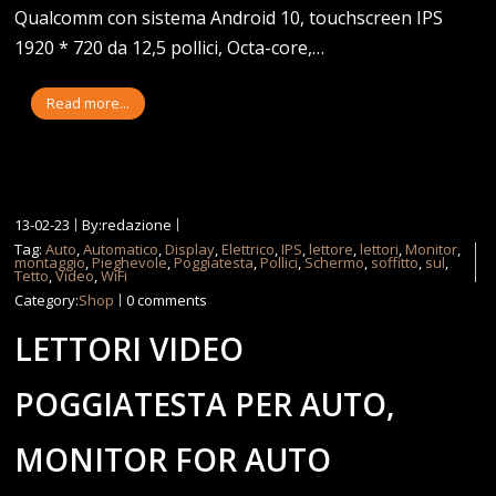
Qualcomm con sistema Android 10, touchscreen IPS
1920 * 720 da 12,5 pollici, Octa-core,…
Read more...
13-02-23
By:redazione
Tag:
Auto
,
Automatico
,
Display
,
Elettrico
,
IPS
,
lettore
,
lettori
,
Monitor
,
montaggio
,
Pieghevole
,
Poggiatesta
,
Pollici
,
Schermo
,
soffitto
,
sul
,
Tetto
,
Video
,
WiFi
Category:
Shop
0 comments
LETTORI VIDEO
POGGIATESTA PER AUTO,
MONITOR FOR AUTO