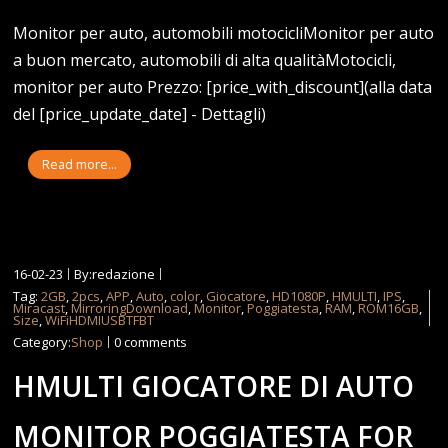
Monitor per auto, automobili motocicliMonitor per auto
a buon mercato, automobili di alta qualitàMotocicli,
monitor per auto Prezzo: [price_with_discount](alla data
del [price_update_date] - Dettagli)
Read more...
16-02-23
By:redazione
Tag:
2GB
,
2pcs
,
APP
,
Auto
,
color
,
Giocatore
,
HD1080P
,
HMULTI
,
IPS
,
Miracast
,
MirroringDownload
,
Monitor
,
Poggiatesta
,
RAM
,
ROM16GB
,
Size
,
WiFiHDMIUSBTFBT
Category:
Shop
0 comments
HMULTI GIOCATORE DI AUTO
MONITOR POGGIATESTA FOR