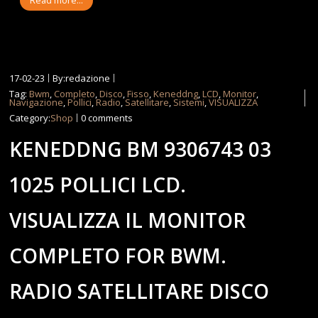
Read more...
17-02-23
By:redazione
Tag:
Bwm
,
Completo
,
Disco
,
Fisso
,
Keneddng
,
LCD
,
Monitor
,
Navigazione
,
Pollici
,
Radio
,
Satellitare
,
Sistemi
,
VISUALIZZA
Category:
Shop
0 comments
KENEDDNG BM 9306743 03
1025 POLLICI LCD.
VISUALIZZA IL MONITOR
COMPLETO FOR BWM.
RADIO SATELLITARE DISCO