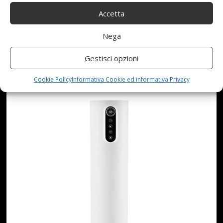
HUMIDITY MONITOR AUTO
Accetta
Nega
SLEEP MODE 1-12H TIMER
Gestisci opzioni
AUTO SHUT-OFF
Cookie Policy
Informativa Cookie ed informativa Privacy