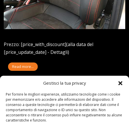
Prezzo: [price_with_discount](alla data del
[price_update_date] - Dettagli)
Read more...
Gestisci la tua privacy
Per fornire le migliori esperienze, utilizziamo tecnologie come i cookie
12-03-23
By:redazione
per memorizzare e/o accedere alle informazioni del dispositivo. Il
Tag:
anatomici
,
BB6
,
con
,
COPPIA
,
guide
,
Neri
,
qualità
,
RECLINABILI
,
consenso a queste tecnologie ci permetterà di elaborare dati come il
Sedili
,
Sportivi
,
Universali
comportamento di navigazione o ID unici su questo sito. Non
Category:
Shop
0 comments
acconsentire o ritirare il consenso può influire negativamente su alcune
caratteristiche e funzioni.
COPPIA DI SEDILI