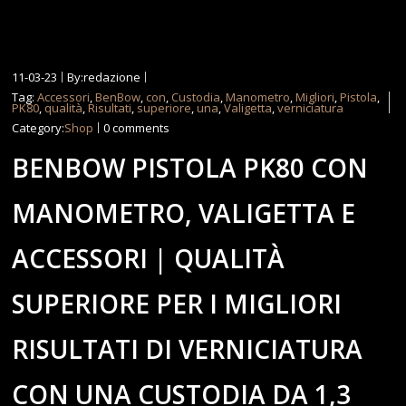
11-03-23
By:redazione
Tag:
Accessori
,
BenBow
,
con
,
Custodia
,
Manometro
,
Migliori
,
Pistola
,
PK80
,
qualità
,
Risultati
,
superiore
,
una
,
Valigetta
,
verniciatura
Category:
Shop
0 comments
BENBOW PISTOLA PK80 CON
MANOMETRO, VALIGETTA E
ACCESSORI | QUALITÀ
SUPERIORE PER I MIGLIORI
RISULTATI DI VERNICIATURA
CON UNA CUSTODIA DA 1,3