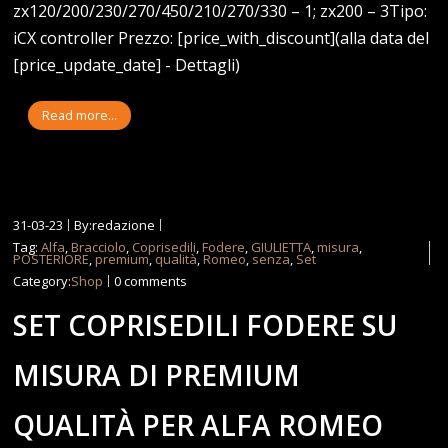
zx120/200/230/270/450/210/270/330 – 1; zx200 – 3Tipo:
iCX controller Prezzo: [price_with_discount](alla data del
[price_update_date] - Dettagli)
Read more...
31-03-23
By:redazione
Tag:
Alfa
,
Bracciolo
,
Coprisedili
,
Fodere
,
GIULIETTA
,
misura
,
POSTERIORE
,
premium
,
qualità
,
Romeo
,
senza
,
Set
Category:
Shop
0 comments
SET COPRISEDILI FODERE SU
MISURA DI PREMIUM
QUALITÀ PER ALFA ROMEO