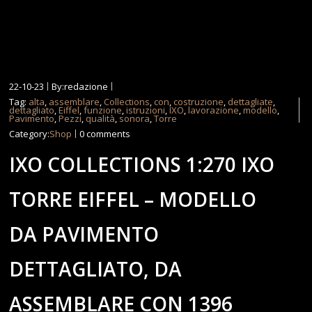
22-10-23
By:redazione
Tag:
alta
,
assemblare
,
Collections
,
con
,
costruzione
,
dettagliate
,
dettagliato
,
Eiffel
,
funzione
,
istruzioni
,
IXO
,
lavorazione
,
modello
,
Pavimento
,
Pezzi
,
qualità
,
sonora
,
Torre
Category:
Shop
0 comments
IXO COLLECTIONS 1:270 IXO
TORRE EIFFEL – MODELLO
DA PAVIMENTO
DETTAGLIATO, DA
ASSEMBLARE CON 1396