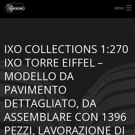
MENU
HOME
TIPI DI GOMME
IXO COLLECTIONS 1:270
MISURE GOMME
IXO TORRE EIFFEL –
BLOG
MODELLO DA
SHOP
PAVIMENTO
DETTAGLIATO, DA
ASSEMBLARE CON 1396
PEZZI, LAVORAZIONE DI