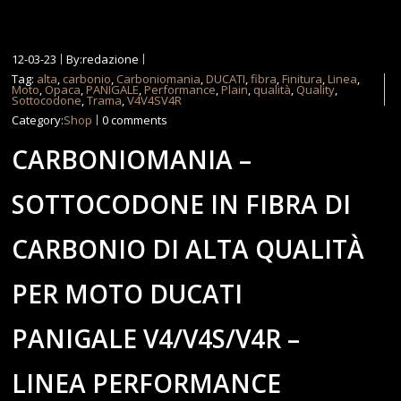
12-03-23
By:redazione
Tag:
alta
,
carbonio
,
Carboniomania
,
DUCATI
,
fibra
,
Finitura
,
Linea
,
Moto
,
Opaca
,
PANIGALE
,
Performance
,
Plain
,
qualità
,
Quality
,
Sottocodone
,
Trama
,
V4V4SV4R
Category:
Shop
0 comments
CARBONIOMANIA –
SOTTOCODONE IN FIBRA DI
CARBONIO DI ALTA QUALITÀ
PER MOTO DUCATI
PANIGALE V4/V4S/V4R –
LINEA PERFORMANCE