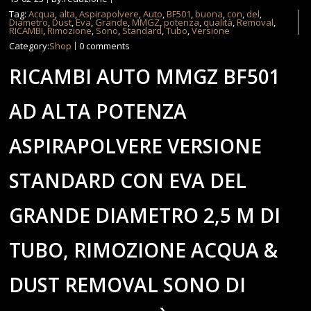
Tag:
Acqua
,
alta
,
Aspirapolvere
,
Auto
,
BF501
,
buona
,
con
,
del
,
Diametro
,
Dust
,
Eva
,
Grande
,
MMGZ
,
potenza
,
qualità
,
Removal
,
RICAMBI
,
Rimozione
,
Sono
,
Standard
,
Tubo
,
Versione
Category:
Shop
0 comments
RICAMBI AUTO MMGZ BF501
AD ALTA POTENZA
ASPIRAPOLVERE VERSIONE
STANDARD CON EVA DEL
GRANDE DIAMETRO 2,5 M DI
TUBO, RIMOZIONE ACQUA &
DUST REMOVAL SONO DI