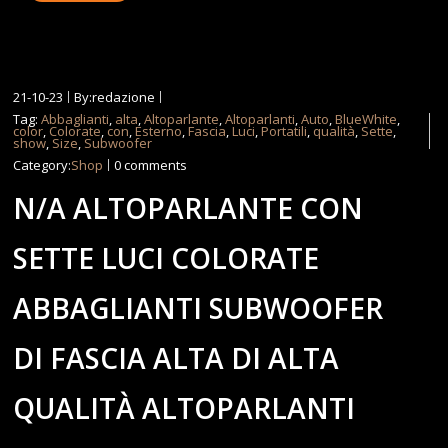
21-10-23
By:redazione
Tag:
Abbaglianti
,
alta
,
Altoparlante
,
Altoparlanti
,
Auto
,
BlueWhite
,
color
,
Colorate
,
con
,
Esterno
,
Fascia
,
Luci
,
Portatili
,
qualità
,
Sette
,
show
,
Size
,
Subwoofer
Category:
Shop
0 comments
N/A ALTOPARLANTE CON
SETTE LUCI COLORATE
ABBAGLIANTI SUBWOOFER
DI FASCIA ALTA DI ALTA
QUALITÀ ALTOPARLANTI