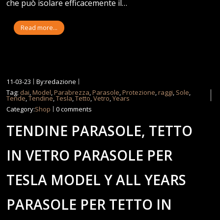
che può isolare efficacemente il…
Read more...
11-03-23
By:redazione
Tag:
dai
,
Model
,
Parabrezza
,
Parasole
,
Protezione
,
raggi
,
Sole
,
Tende
,
Tendine
,
Tesla
,
Tetto
,
Vetro
,
Years
Category:
Shop
0 comments
TENDINE PARASOLE, TETTO
IN VETRO PARASOLE PER
TESLA MODEL Y ALL YEARS
PARASOLE PER TETTO IN