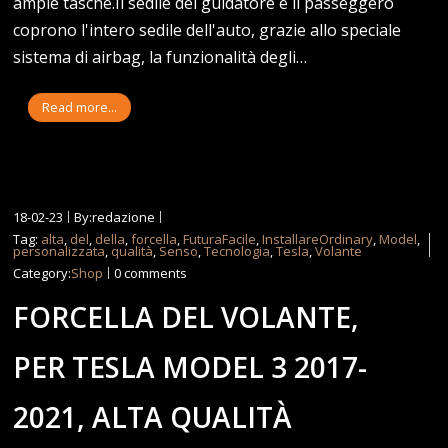
ampie tasche.Il sedile del guidatore e il passeggero
coprono l'intero sedile dell'auto, grazie allo speciale
sistema di airbag, la funzionalità degli…
Read more...
18-02-23
By:redazione
Tag:
alta
,
del
,
della
,
forcella
,
FuturaFacile
,
InstallareOrdinary
,
Model
,
personalizzata
,
qualità
,
Senso
,
Tecnologia
,
Tesla
,
Volante
Category:
Shop
0 comments
FORCELLA DEL VOLANTE,
PER TESLA MODEL 3 2017-
2021, ALTA QUALITÀ