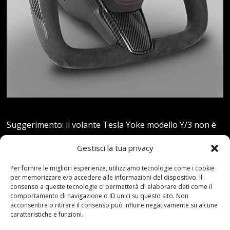
Suggerimento: il volante Tesla Yoke modello Y/3 non è
dotato di pulsanti e copertura airbag per impostazione
Gestisci la tua privacy
predefinita, per esigenze speciali e qualsiasi domanda,
contattaci tramite posta Amazon. È possibile fornire le
Per fornire le migliori esperienze, utilizziamo tecnologie come i cookie
per memorizzare e/o accedere alle informazioni del dispositivo. Il
vostre immagini preferite del volante del giogo e
consenso a queste tecnologie ci permetterà di elaborare dati come il
possiamo personalizzare in base alle vostre esigenze,
comportamento di navigazione o ID unici su questo sito. Non
acconsentire o ritirare il consenso può influire negativamente su alcune
benvenuto per fornire immagini tramite posta Amazon,
caratteristiche e funzioni.
grazie.Volante a giogo personalizzato: il volante