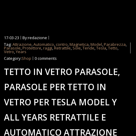
17-03-23
By:redazione
Tag:
Attrazione
,
Automatico
,
contro
,
Magnetica
,
Model
,
Parabrezza
,
Parasole
,
Protettore
,
raggi
,
Retrattile
,
Sole
,
Tende
,
Tesla
,
Tetto
,
Vetro
,
Years
Category:
Shop
0 comments
TETTO IN VETRO PARASOLE,
PARASOLE PER TETTO IN
VETRO PER TESLA MODEL Y
ALL YEARS RETRATTILE ​E
AUTOMATICO ATTRAZIONE