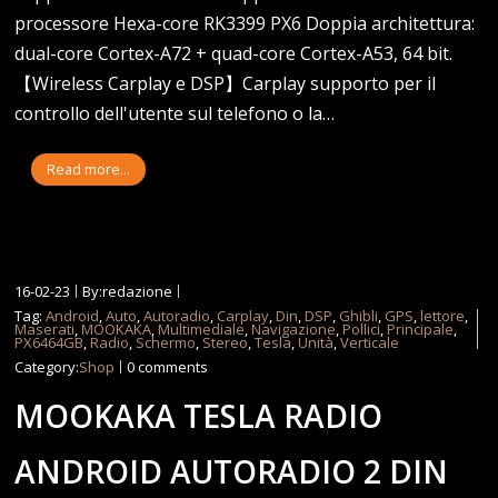
processore Hexa-core RK3399 PX6 Doppia architettura:
dual-core Cortex-A72 + quad-core Cortex-A53, 64 bit.
【Wireless Carplay e DSP】Carplay supporto per il
controllo dell'utente sul telefono o la…
Read more...
16-02-23
By:redazione
Tag:
Android
,
Auto
,
Autoradio
,
Carplay
,
Din
,
DSP
,
Ghibli
,
GPS
,
lettore
,
Maserati
,
MOOKAKA
,
Multimediale
,
Navigazione
,
Pollici
,
Principale
,
PX6464GB
,
Radio
,
Schermo
,
Stereo
,
Tesla
,
Unità
,
Verticale
Category:
Shop
0 comments
MOOKAKA TESLA RADIO
ANDROID AUTORADIO 2 DIN