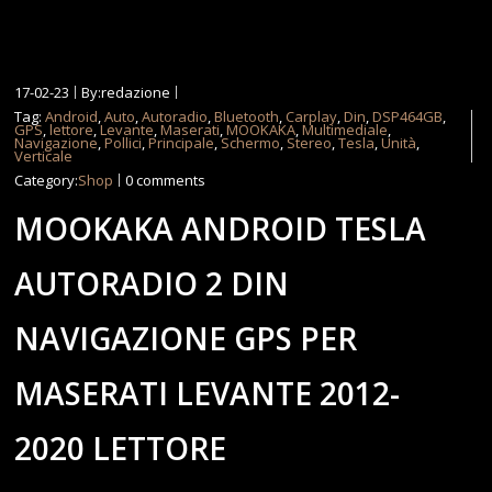
17-02-23
By:redazione
Tag:
Android
,
Auto
,
Autoradio
,
Bluetooth
,
Carplay
,
Din
,
DSP464GB
,
GPS
,
lettore
,
Levante
,
Maserati
,
MOOKAKA
,
Multimediale
,
Navigazione
,
Pollici
,
Principale
,
Schermo
,
Stereo
,
Tesla
,
Unità
,
Verticale
Category:
Shop
0 comments
MOOKAKA ANDROID TESLA
AUTORADIO 2 DIN
NAVIGAZIONE GPS PER
MASERATI LEVANTE 2012-
2020 LETTORE