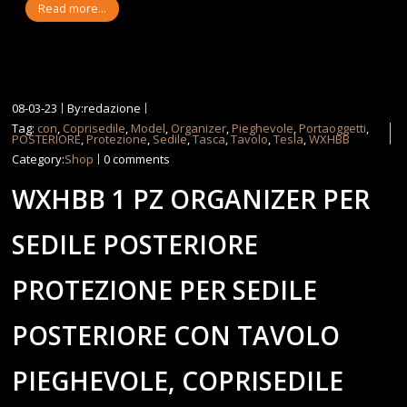
Read more...
08-03-23
By:redazione
Tag:
con
,
Coprisedile
,
Model
,
Organizer
,
Pieghevole
,
Portaoggetti
,
POSTERIORE
,
Protezione
,
Sedile
,
Tasca
,
Tavolo
,
Tesla
,
WXHBB
Category:
Shop
0 comments
WXHBB 1 PZ ORGANIZER PER
SEDILE POSTERIORE
PROTEZIONE PER SEDILE
POSTERIORE CON TAVOLO
PIEGHEVOLE, COPRISEDILE