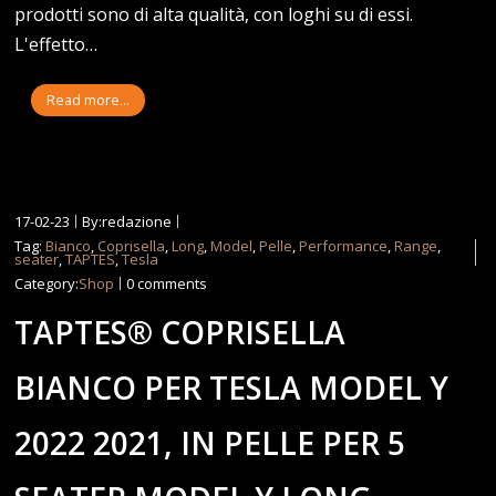
prodotti sono di alta qualità, con loghi su di essi.
L'effetto…
Read more...
17-02-23
By:redazione
Tag:
Bianco
,
Coprisella
,
Long
,
Model
,
Pelle
,
Performance
,
Range
,
seater
,
TAPTES
,
Tesla
Category:
Shop
0 comments
TAPTES® COPRISELLA
BIANCO PER TESLA MODEL Y
2022 2021, IN PELLE PER 5