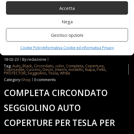
Hansshow modello 3/Y può fornire servizi
Accetta
personalizzati, è possibile scegliere…
Nega
Read more...
Gestisci opzioni
Cookie Policy
Informativa Cookie ed informativa Privacy
18-02-23
By:redazione
Tag:
Auto
,
Black
,
Circondato
,
color
,
Completa
,
Coperture
,
Coprisedile
,
Cuscino
,
Decor
,
Interni
,
modello
,
Napa
,
Pelle
,
PROTECTOR
,
Seggiolino
,
Tesla
,
White
Category:
Shop
0 comments
COMPLETA CIRCONDATO
SEGGIOLINO AUTO
COPERTURE PER TESLA PER