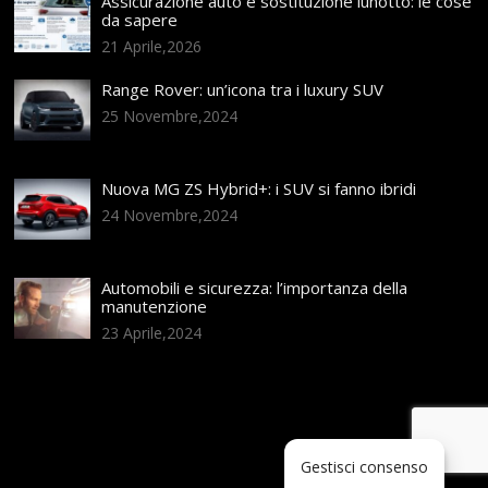
Assicurazione auto e sostituzione lunotto: le cose
da sapere
21 Aprile,2026
Range Rover: un’icona tra i luxury SUV
25 Novembre,2024
Nuova MG ZS Hybrid+: i SUV si fanno ibridi
24 Novembre,2024
Automobili e sicurezza: l’importanza della
manutenzione
23 Aprile,2024
Gestisci consenso