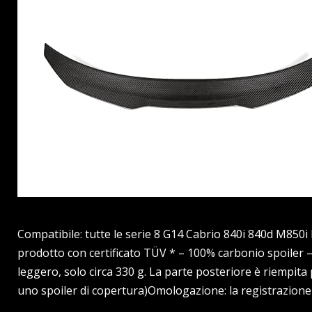
Compatibile: tutte le serie 8 G14 Cabrio 840i 840d M850i
prodotto con certificato TÜV * – 100% carbonio spoiler –
leggero, solo circa 330 g. La parte posteriore è riempit
uno spoiler di copertura)Omologazione: la registrazione