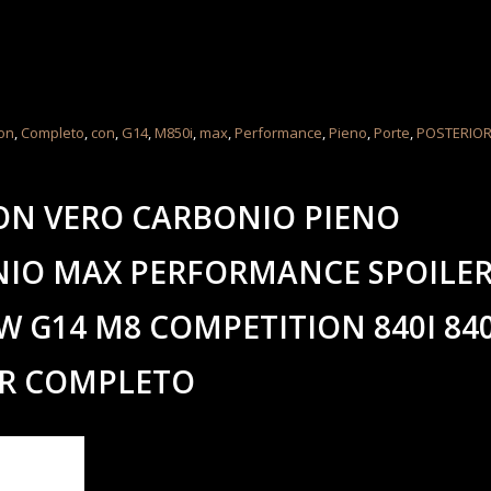
on
,
Completo
,
con
,
G14
,
M850i
,
max
,
Performance
,
Pieno
,
Porte
,
POSTERIO
ON VERO CARBONIO PIENO
IO MAX PERFORMANCE SPOILE
 G14 M8 COMPETITION 840I 84
ER COMPLETO