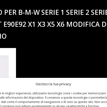
PER B-M-W SERIE 1 SERIE 2 SERI
GT E90E92 X1 X3 X5 X6 MODIFICA 
IO
Gestisci la tua privacy
re le migliori esperienze, utilizziamo tecnologie come i cookie per memorizzare
alle informazioni del dispositivo. Il consenso a queste tecnologie ci permetterà
 dati come il comportamento di navigazione o ID unici su questo sito. Non acc
 il consenso può influire negativamente su alcune caratteristiche e funzioni.