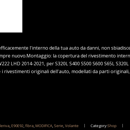
ficacemente l'interno della tua auto da danni, non sbiadisce
 sempre nuovo.Montaggio: la copertura del rivestimento intern
S W222 LHD 2014-2021, per S320L S400 S500 S600 S65L S320L
 rivestimenti originali dell'auto, modellati da parti originali
deriva
,
E90E92
,
fibra
,
MODIFICA
,
Serie
,
Volante
Category:
Shop