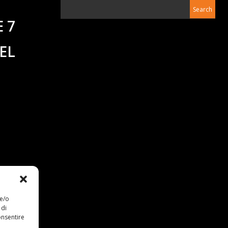
E 7
DEL
 e/o
 di
onsentire