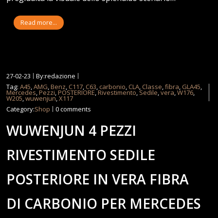
Read more...
27-02-23
By:redazione
Tag:
A45
,
AMG
,
Benz
,
C117
,
C63
,
carbonio
,
CLA
,
Classe
,
fibra
,
GLA45
,
Mercedes
,
Pezzi
,
POSTERIORE
,
Rivestimento
,
Sedile
,
vera
,
W176
,
W205
,
wuwenjun
,
X117
Category:
Shop
0 comments
WUWENJUN 4 PEZZI
RIVESTIMENTO SEDILE
POSTERIORE IN VERA FIBRA
DI CARBONIO PER MERCEDES