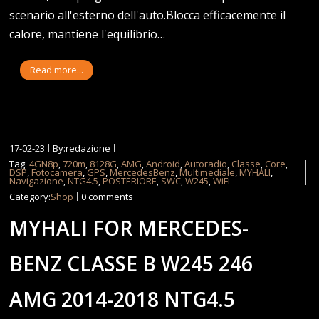
scenario all'esterno dell'auto.Blocca efficacemente il
calore, mantiene l'equilibrio…
Read more...
17-02-23
By:redazione
Tag:
4GN8p
,
720m
,
8128G
,
AMG
,
Android
,
Autoradio
,
Classe
,
Core
,
DSP
,
Fotocamera
,
GPS
,
MercedesBenz
,
Multimediale
,
MYHALI
,
Navigazione
,
NTG4.5
,
POSTERIORE
,
SWC
,
W245
,
WiFi
Category:
Shop
0 comments
MYHALI FOR MERCEDES-
BENZ CLASSE B W245 246
AMG 2014-2018 NTG4.5