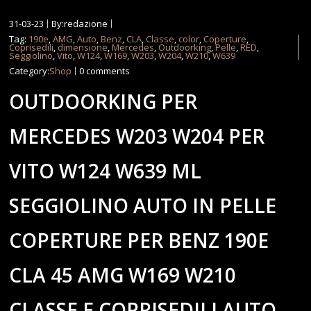
31-03-23
By:redazione
Tag:
190e
,
AMG
,
Auto
,
Benz
,
CLA
,
Classe
,
color
,
Coperture
,
Coprisedili
,
dimensione
,
Mercedes
,
Outdoorking
,
Pelle
,
RED
,
Seggiolino
,
Vito
,
W124
,
W169
,
W203
,
W204
,
W210
,
W639
Category:
Shop
0 comments
OUTDOORKING PER
MERCEDES W203 W204 PER
VITO W124 W639 ML
SEGGIOLINO AUTO IN PELLE
COPERTURE PER BENZ 190E
CLA 45 AMG W169 W210
CLASSE E COPRISEDILI AUTO