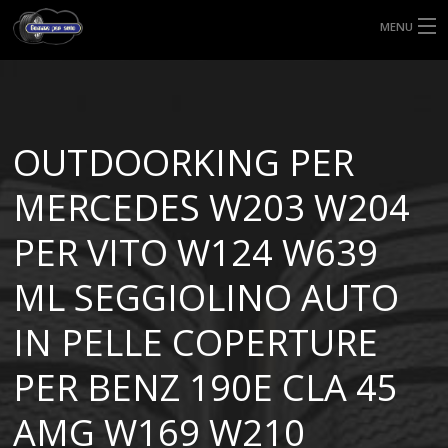
MENU
HOME
TIPI DI GOMME
OUTDOORKING PER
MISURE GOMME
MERCEDES W203 W204
BLOG
PER VITO W124 W639
SHOP
ML SEGGIOLINO AUTO
IN PELLE COPERTURE
PER BENZ 190E CLA 45
AMG W169 W210