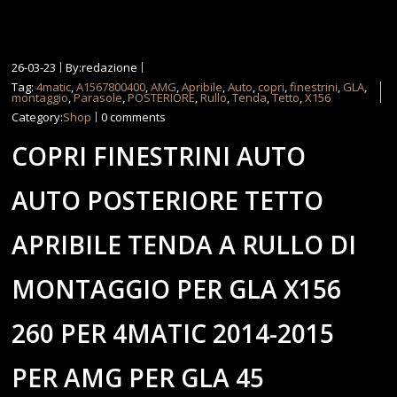
26-03-23
By:redazione
Tag:
4matic
,
A1567800400
,
AMG
,
Apribile
,
Auto
,
copri
,
finestrini
,
GLA
,
montaggio
,
Parasole
,
POSTERIORE
,
Rullo
,
Tenda
,
Tetto
,
X156
Category:
Shop
0 comments
COPRI FINESTRINI AUTO
AUTO POSTERIORE TETTO
APRIBILE TENDA A RULLO DI
MONTAGGIO PER GLA X156
260 PER 4MATIC 2014-2015
PER AMG PER GLA 45