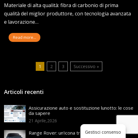
Materiale di alta qualità: fibra di carbonio di prima
qualità del miglior produttore, con tecnologia avanzata
e lavorazione…
Read more...
1
2
3
Successivo »
Articoli recenti
Assicurazione auto e sostituzione lunotto: le cose
da sapere
21 Aprile,2026
Gestisci consenso
Range Rover: un’icona tra i luxury SUV