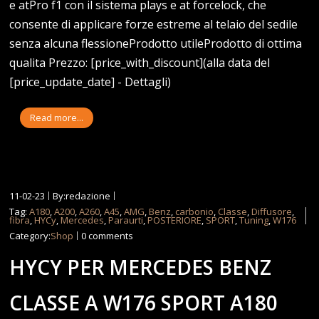
e atPro f1 con il sistema plays e at forcelock, che
consente di applicare forze estreme al telaio del sedile
senza alcuna flessioneProdotto utileProdotto di ottima
qualita Prezzo: [price_with_discount](alla data del
[price_update_date] - Dettagli)
Read more...
11-02-23
By:redazione
Tag:
A180
,
A200
,
A260
,
A45
,
AMG
,
Benz
,
carbonio
,
Classe
,
Diffusore
,
fibra
,
HYCy
,
Mercedes
,
Paraurti
,
POSTERIORE
,
SPORT
,
Tuning
,
W176
Category:
Shop
0 comments
HYCY PER MERCEDES BENZ
CLASSE A W176 SPORT A180