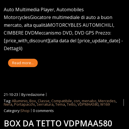
Auto Multimedia Player, Automobiles
MotorcyclesGiocatore multimediale di auto a buon
mercato, alta qualitàMOTORCYBLES AUTOMICHILI,
CIMBERE DVDMeccanismo DVD, DVD GPS Prezzo:
[price_with_discount](alla data del [price_update_date] -
Dettagli)
Read more...
21-10-23
By:redazione
Tag:
Alluminio
,
Box
,
Classe
,
Compatibile
,
con
,
menabo
,
Mercedes
,
Nera
,
Portapacchi
,
Serratura
,
Tema
,
Tetto
,
VDPMAA580
,
W169
Category:
Shop
0 comments
BOX DA TETTO VDPMAA580