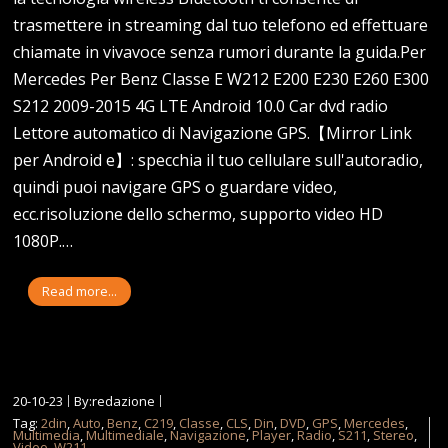
trasmettere in streaming dal tuo telefono ed effettuare
chiamate in vivavoce senza rumori durante la guida.Per
Mercedes Per Benz Classe E W212 E200 E230 E260 E300
S212 2009-2015 4G LTE Android 10.0 Car dvd radio
Lettore automatico di Navigazione GPS.【Mirror Link
per Android e】: specchia il tuo cellulare sull'autoradio,
quindi puoi navigare GPS o guardare video,
ecc.risoluzione dello schermo, supporto video HD
1080P.…
Read more...
20-10-23
By:redazione
Tag:
2din
,
Auto
,
Benz
,
C219
,
Classe
,
CLS
,
Din
,
DVD
,
GPS
,
Mercedes
,
Multimedia
,
Multimediale
,
Navigazione
,
Player
,
Radio
,
S211
,
Stereo
,
Video
,
W211