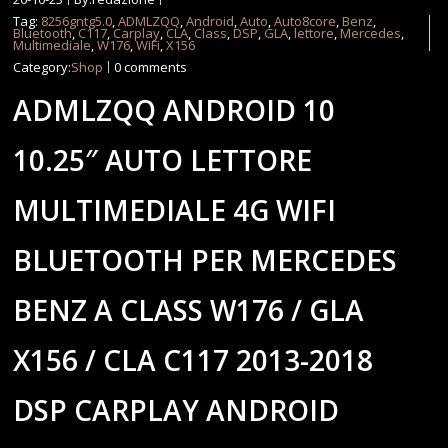
Tag:
8256gntg5.0
,
ADMLZQQ
,
Android
,
Auto
,
Auto8core
,
Benz
,
Bluetooth
,
C117
,
Carplay
,
CLA
,
Class
,
DSP
,
GLA
,
lettore
,
Mercedes
,
Multimediale
,
W176
,
WiFi
,
X156
Category:
Shop
0 comments
ADMLZQQ ANDROID 10
10.25″ AUTO LETTORE
MULTIMEDIALE 4G WIFI
BLUETOOTH PER MERCEDES
BENZ A CLASS W176 / GLA
X156 / CLA C117 2013-2018
DSP CARPLAY ANDROID