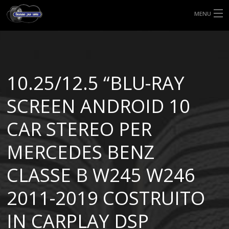
MENU
HOME
TIPI DI GOMME
10.25/12.5 “BLU-RAY
MISURE GOMME
SCREEN ANDROID 10
BLOG
CAR STEREO PER
SHOP
MERCEDES BENZ
CLASSE B W245 W246
2011-2019 COSTRUITO
IN CARPLAY DSP