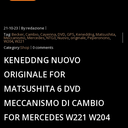
21-10-23
By:redazione
Tag:
Becker
,
Cambio
,
Cayenna
,
DVD
,
GPS
,
Keneddng
,
Matsushita
,
Meccanismo
,
Mercedes
,
NTG3
,
Nuovo
,
originale
,
Peperoncino
,
W204
,
W221
Category:
Shop
0 comments
KENEDDNG NUOVO
ORIGINALE FOR
MATSUSHITA 6 DVD
MECCANISMO DI CAMBIO
FOR MERCEDES W221 W204