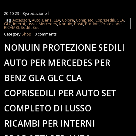
20-10-23
By:redazione
Tag:
Accessori
,
Auto
,
Benz
,
CLA
,
Colore
,
Completo
,
Coprisedili
,
GLA
,
GLC
,
Interni
,
lusso
,
Mercedes
,
Nonuin
,
Posti
,
Prodotti
,
Protezione
,
RICAMBI
,
Sedili
,
Set
Category:
Shop
0 comments
NONUIN PROTEZIONE SEDILI
AUTO PER MERCEDES PER
BENZ GLA GLC CLA
COPRISEDILI PER AUTO SET
COMPLETO DI LUSSO
RICAMBI PER INTERNI