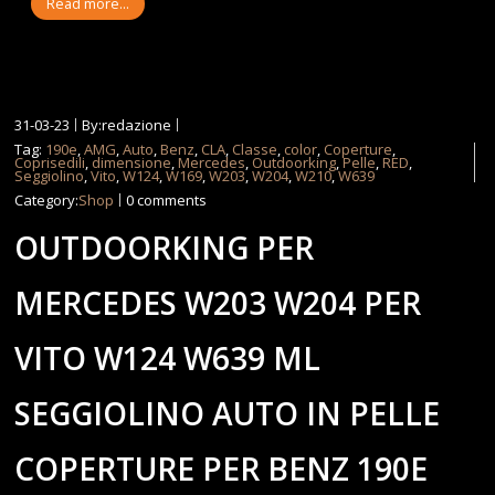
Read more...
31-03-23
By:redazione
Tag:
190e
,
AMG
,
Auto
,
Benz
,
CLA
,
Classe
,
color
,
Coperture
,
Coprisedili
,
dimensione
,
Mercedes
,
Outdoorking
,
Pelle
,
RED
,
Seggiolino
,
Vito
,
W124
,
W169
,
W203
,
W204
,
W210
,
W639
Category:
Shop
0 comments
OUTDOORKING PER
MERCEDES W203 W204 PER
VITO W124 W639 ML
SEGGIOLINO AUTO IN PELLE
COPERTURE PER BENZ 190E