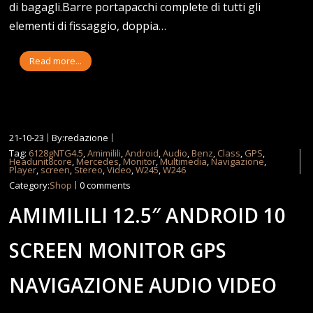
di bagagli.Barre portapacchi complete di tutti gli
elementi di fissaggio, doppia…
Read more...
21-10-23
By:redazione
Tag:
6128gNTG4.5
,
Amimilili
,
Android
,
Audio
,
Benz
,
Class
,
GPS
,
Headunit8core
,
Mercedes
,
Monitor
,
Multimedia
,
Navigazione
,
Player
,
screen
,
Stereo
,
Video
,
W245
,
W246
Category:
Shop
0 comments
AMIMILILI 12.5″ ANDROID 10
SCREEN MONITOR GPS
NAVIGAZIONE AUDIO VIDEO