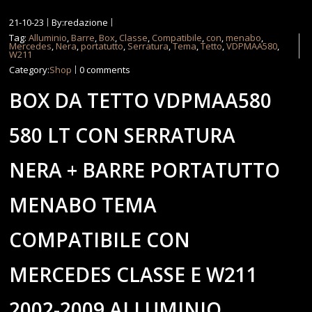
21-10-23
By:redazione
Tag:
Alluminio
,
Barre
,
Box
,
Classe
,
Compatibile
,
con
,
menabo
,
Mercedes
,
Nera
,
portatutto
,
Serratura
,
Tema
,
Tetto
,
VDPMAA580
,
W211
Category:
Shop
0 comments
BOX DA TETTO VDPMAA580
580 LT CON SERRATURA
NERA + BARRE PORTATUTTO
MENABO TEMA
COMPATIBILE CON
MERCEDES CLASSE E W211
2002-2009 ALLUMINIO