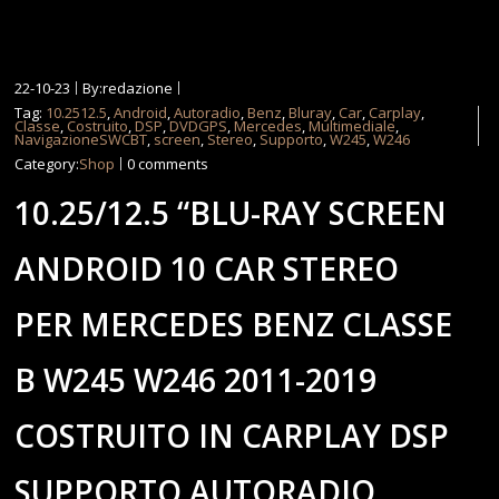
22-10-23
By:redazione
Tag:
10.2512.5
,
Android
,
Autoradio
,
Benz
,
Bluray
,
Car
,
Carplay
,
Classe
,
Costruito
,
DSP
,
DVDGPS
,
Mercedes
,
Multimediale
,
NavigazioneSWCBT
,
screen
,
Stereo
,
Supporto
,
W245
,
W246
Category:
Shop
0 comments
10.25/12.5 “BLU-RAY SCREEN
ANDROID 10 CAR STEREO
PER MERCEDES BENZ CLASSE
B W245 W246 2011-2019
COSTRUITO IN CARPLAY DSP
SUPPORTO AUTORADIO