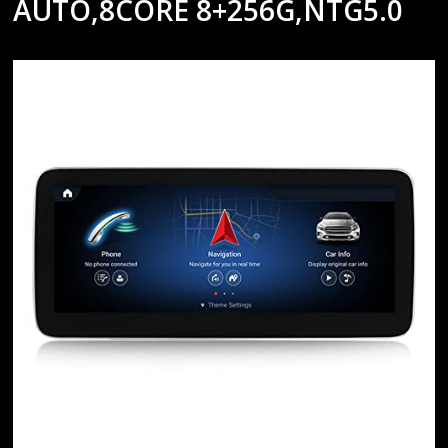
AUTO,8CORE 8+256G,NTG5.0