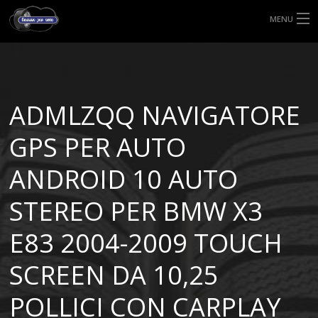
MENU
HOME
TIPI DI GOMME
ADMLZQQ NAVIGATORE
MISURE GOMME
GPS PER AUTO
BLOG
ANDROID 10 AUTO
SHOP
STEREO PER BMW X3
E83 2004-2009 TOUCH
SCREEN DA 10,25
POLLICI CON CARPLAY