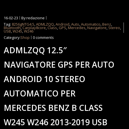
16-02-23
By:redazione
Tag:
8256gNTG4.5
,
ADMLZQQ
,
Android
,
Auto
,
Automatico
,
Benz
,
Bluetooth
,
Carplay8core
,
Class
,
GPS
,
Mercedes
,
Navigatore
,
Stereo
,
USB
,
W245
,
W246
Category:
Shop
0 comments
ADMLZQQ 12.5″
NAVIGATORE GPS PER AUTO
ANDROID 10 STEREO
AUTOMATICO PER
MERCEDES BENZ B CLASS
W245 W246 2013-2019 USB