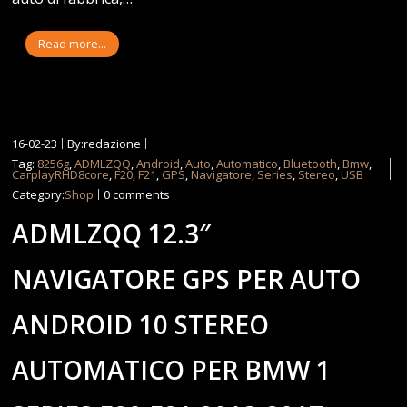
Read more...
16-02-23
By:redazione
Tag:
8256g
,
ADMLZQQ
,
Android
,
Auto
,
Automatico
,
Bluetooth
,
Bmw
,
CarplayRHD8core
,
F20
,
F21
,
GPS
,
Navigatore
,
Series
,
Stereo
,
USB
Category:
Shop
0 comments
ADMLZQQ 12.3″
NAVIGATORE GPS PER AUTO
ANDROID 10 STEREO
AUTOMATICO PER BMW 1