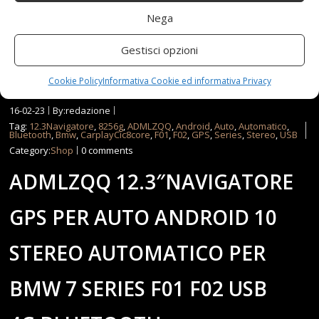
Nega
Read more...
Gestisci opzioni
Cookie Policy
Informativa Cookie ed informativa Privacy
16-02-23
By:redazione
Tag:
12.3Navigatore
,
8256g
,
ADMLZQQ
,
Android
,
Auto
,
Automatico
,
Bluetooth
,
Bmw
,
CarplayCic8core
,
F01
,
F02
,
GPS
,
Series
,
Stereo
,
USB
Category:
Shop
0 comments
ADMLZQQ 12.3″NAVIGATORE
GPS PER AUTO ANDROID 10
STEREO AUTOMATICO PER
BMW 7 SERIES F01 F02 USB