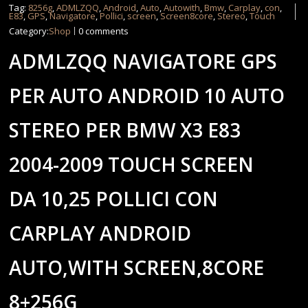
Tag:
8256g
,
ADMLZQQ
,
Android
,
Auto
,
Autowith
,
Bmw
,
Carplay
,
con
,
E83
,
GPS
,
Navigatore
,
Pollici
,
screen
,
Screen8core
,
Stereo
,
Touch
Category:
Shop
0 comments
ADMLZQQ NAVIGATORE GPS
PER AUTO ANDROID 10 AUTO
STEREO PER BMW X3 E83
2004-2009 TOUCH SCREEN
DA 10,25 POLLICI CON
CARPLAY ANDROID
AUTO,WITH SCREEN,8CORE
8+256G