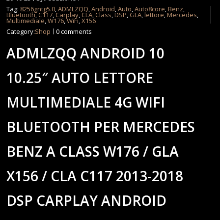
Tag:
8256gntg5.0
,
ADMLZQQ
,
Android
,
Auto
,
Auto8core
,
Benz
,
Bluetooth
,
C117
,
Carplay
,
CLA
,
Class
,
DSP
,
GLA
,
lettore
,
Mercedes
,
Multimediale
,
W176
,
WiFi
,
X156
Category:
Shop
0 comments
ADMLZQQ ANDROID 10
10.25″ AUTO LETTORE
MULTIMEDIALE 4G WIFI
BLUETOOTH PER MERCEDES
BENZ A CLASS W176 / GLA
X156 / CLA C117 2013-2018
DSP CARPLAY ANDROID