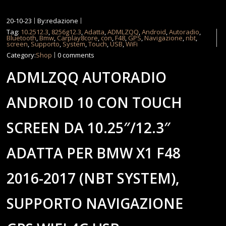
20-10-23
By:redazione
Tag:
10.2512.3
,
8256g12.3
,
Adatta
,
ADMLZQQ
,
Android
,
Autoradio
,
Bluetooth
,
Bmw
,
Carplay8core
,
con
,
F48
,
GPS
,
Navigazione
,
nbt
,
screen
,
Supporto
,
System
,
Touch
,
USB
,
WiFi
Category:
Shop
0 comments
ADMLZQQ AUTORADIO
ANDROID 10 CON TOUCH
SCREEN DA 10.25″/12.3″
ADATTA PER BMW X1 F48
2016-2017 (NBT SYSTEM),
SUPPORTO NAVIGAZIONE