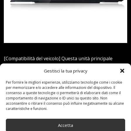
[Compatibilità del veicolo] Questa unità principale
Android 10 per sistema NBT originale BMW Serie 3
Gestisci la tua privacy
F30/F31/F34 (2013-2017), per sistema NBT originale
BMW Serie 4 F32/F33/F36 (2013-2017), l'anno dell'auto
Per fornire le migliori esperienze, utilizziamo tecnologie come i cookie
per memorizzare e/o accedere alle informazioni del dispositivo. Il
non è l'unico fattore importante è controllare e
consenso a queste tecnologie ci permetterà di elaborare dati come il
confermare che l'autoradio è la stessa foto del sistema
comportamento di navigazione o ID unici su questo sito. Non
acconsentire o ritirare il consenso può influire negativamente su alcune
NBT prima dell'installazione[Mantieni il sistema radio
caratteristiche e funzioni.
originale] Compatibile con la funzione Stock della tua
auto, il sistema di altoparlanti dell'amplificatore per
Accetta
auto di fabbrica, il…