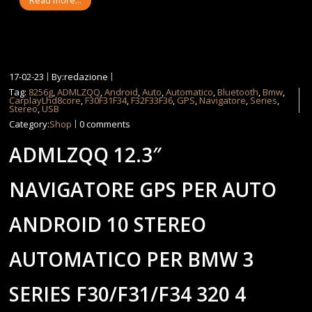
Read more...
17-02-23
By:redazione
Tag:
8256g
,
ADMLZQQ
,
Android
,
Auto
,
Automatico
,
Bluetooth
,
Bmw
,
CarplayLhd8core
,
F30F31F34
,
F32F33F36
,
GPS
,
Navigatore
,
Series
,
Stereo
,
USB
Category:
Shop
0 comments
ADMLZQQ 12.3″
NAVIGATORE GPS PER AUTO
ANDROID 10 STEREO
AUTOMATICO PER BMW 3
SERIES F30/F31/F34 320 4