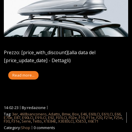
Prezzo: [price_with_discount](alla data del
[price_update_date] - Dettagli)
Read more...
14-02-23
By:redazione
Tag:
3er
,
460bianconero
,
Adatto
,
Bmw
,
Box
,
E46
,
E60LCI
,
E61LCI
,
E66
,
E70e
,
E87
,
E90LCI
,
E91LCI
,
E92
,
F01LCI
,
F02e
,
F10
,
F11e
,
F20
,
F21e
,
F25e
,
F30
,
F31e
,
Serie
,
Tetto
,
X1E84E
,
X3E83LCI
,
X5E53
,
X6E71
Category:
Shop
0 comments