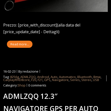
Prezzo: [price_with_discount](alla data del
[price_update_date] - Dettagli)
Read more...
16-02-23
By:redazione
Tag:
8256g
,
ADMLZQQ
,
Android
,
Auto
,
Automatico
,
Bluetooth
,
Bmw
,
CarplayRHD8core
,
F20
,
F21
,
GPS
,
Navigatore
,
Series
,
Stereo
,
USB
Category:
Shop
0 comments
ADMLZQQ 12.3″
NAVIGATORE GPS PER AUTO