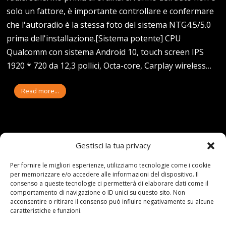
solo un fattore, è importante controllare e confermare
che l'autoradio è la stessa foto del sistema NTG4.5/5.0
prima dell'installazione.[Sistema potente] CPU
Qualcomm con sistema Android 10, touch screen IPS
1920 * 720 da 12,3 pollici, Octa-core, Carplay wireless…
Read more...
Gestisci la tua privacy
15-02-23
By:redazione
Tag:
AHK
,
Bmw
,
F20
,
F21
,
Gancio
,
incl
,
LCI
,
originale
,
Rimovibile
,
Serie
,
Set
,
traino
Per fornire le migliori esperienze, utilizziamo tecnologie come i cookie
per memorizzare e/o accedere alle informazioni del dispositivo. Il
Category:
Shop
0 comments
consenso a queste tecnologie ci permetterà di elaborare dati come il
BMW – GANCIO DI TRAINO
comportamento di navigazione o ID unici su questo sito. Non
acconsentire o ritirare il consenso può influire negativamente su alcune
caratteristiche e funzioni.
ORIGINALE AHK RIMOVIBILE,