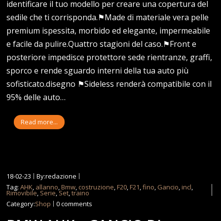
identificare il tuo modello per creare una copertura del
sedile che ti corrisponda.⚑Made di materiale vera pelle
premium ispessita, morbido ed elegante, impermeabile
e facile da pulire.Quattro stagioni del caso.⚑Front e
posteriore impedisce protettore sede rientranze, graffi,
sporco e rende sguardo interni della tua auto più
sofisticato.disegno ⚑Sideless renderà compatibile con il
95% delle auto…
Read more...
18-02-23
By:redazione
Tag:
AHK
,
allanno
,
Bmw
,
costruzione
,
F20
,
F21
,
fino
,
Gancio
,
incl
,
Rimovibile
,
Serie
,
Set
,
traino
Category:
Shop
0 comments