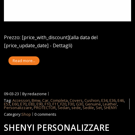
Prezzo: [price_with_discount](alla data del
[price_update_date] - Dettagli)
Read more...
09-03-23
By:redazione
Tag:
Accessori
,
Bmw
,
Car
,
Completa
,
Covers
,
Cushion
,
E34
,
E36
,
E46
,
E53
,
E60
,
E70
,
E83
,
E90
,
F10
,
F11
,
F20
,
F30
,
G30
,
Genuine
,
Leather
,
Personalizzare
,
PROTECTOR
,
Sedan
,
sede
,
Sedile
,
Set
,
SHENYI
Category:
Shop
0 comments
SHENYI PERSONALIZZARE