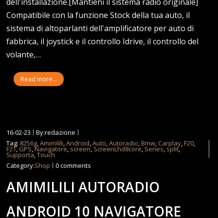
dell'installazione.[Mantieni il sistema radio originale]
Compatibile con la funzione Stock della tua auto, il
sistema di altoparlanti dell'amplificatore per auto di
fabbrica, il joystick e il controllo Idrive, il controllo del
volante,…
Read more...
16-02-23
By:redazione
Tag:
8256g
,
Amimilili
,
Android
,
Auto
,
Autoradio
,
Bmw
,
Carplay
,
F20
,
F21
,
GPS
,
Navigatore
,
screen
,
ScreenLhd8core
,
Series
,
split
,
Supporta
,
Touch
Category:
Shop
0 comments
AMIMILILI AUTORADIO
ANDROID 10 NAVIGATORE