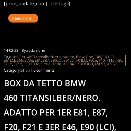
[price_update_date] - Dettagli)
Read more...
14-02-23
By:redazione
Tag:
1er
,
3er
,
460TitansilberNero
,
Adatto
,
Bmw
,
Box
,
E46
,
E60LCI
,
E61LCI
,
E66
,
E70e
,
E81
,
E87
,
E90LCI
,
E91LCI
,
F01LCI
,
F02e
,
F10
,
F11e
,
F20
,
F21e
,
F25e
,
F30
,
F31e
,
Serie
,
Tetto
,
X1E84E
,
X3E83LCI
,
X5E53
,
X6E71
Category:
Shop
0 comments
BOX DA TETTO BMW
460 TITANSILBER/NERO.
ADATTO PER 1ER E81, E87,
F20, F21 E 3ER E46, E90 (LCI),