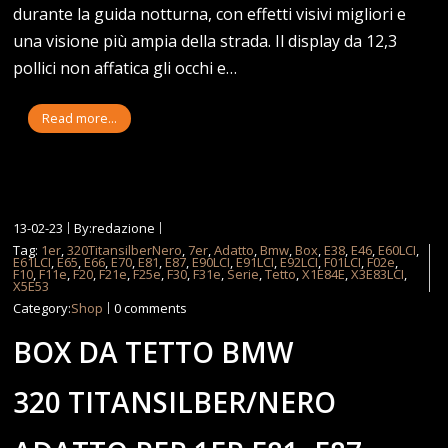
durante la guida notturna, con effetti visivi migliori e
una visione più ampia della strada. Il display da 12,3
pollici non affatica gli occhi e…
Read more...
13-02-23
By:redazione
Tag:
1er
,
320TitansilberNero
,
7er
,
Adatto
,
Bmw
,
Box
,
E38
,
E46
,
E60LCI
,
E61LCI
,
E65
,
E66
,
E70
,
E81
,
E87
,
E90LCI
,
E91LCI
,
E92LCI
,
F01LCI
,
F02e
,
F10
,
F11e
,
F20
,
F21e
,
F25e
,
F30
,
F31e
,
Serie
,
Tetto
,
X1E84E
,
X3E83LCI
,
X5E53
Category:
Shop
0 comments
BOX DA TETTO BMW
320 TITANSILBER/NERO