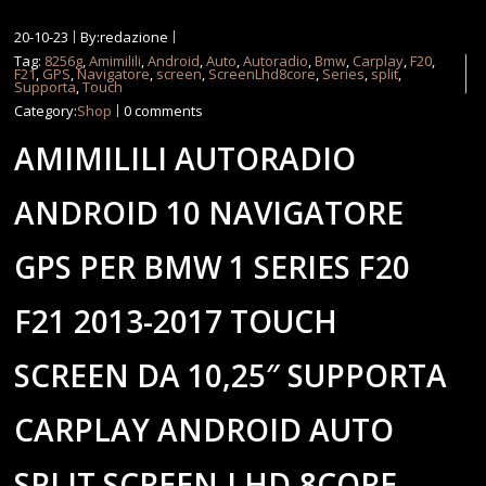
20-10-23
By:redazione
Tag:
8256g
,
Amimilili
,
Android
,
Auto
,
Autoradio
,
Bmw
,
Carplay
,
F20
,
F21
,
GPS
,
Navigatore
,
screen
,
ScreenLhd8core
,
Series
,
split
,
Supporta
,
Touch
Category:
Shop
0 comments
AMIMILILI AUTORADIO
ANDROID 10 NAVIGATORE
GPS PER BMW 1 SERIES F20
F21 2013-2017 TOUCH
SCREEN DA 10,25″ SUPPORTA
CARPLAY ANDROID AUTO
SPLIT SCREEN,LHD,8CORE