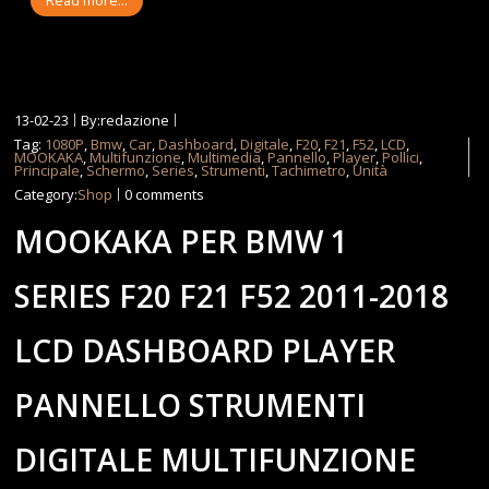
Read more...
13-02-23
By:redazione
Tag:
1080P
,
Bmw
,
Car
,
Dashboard
,
Digitale
,
F20
,
F21
,
F52
,
LCD
,
MOOKAKA
,
Multifunzione
,
Multimedia
,
Pannello
,
Player
,
Pollici
,
Principale
,
Schermo
,
Series
,
Strumenti
,
Tachimetro
,
Unità
Category:
Shop
0 comments
MOOKAKA PER BMW 1
SERIES F20 F21 F52 2011-2018
LCD DASHBOARD PLAYER
PANNELLO STRUMENTI
DIGITALE MULTIFUNZIONE