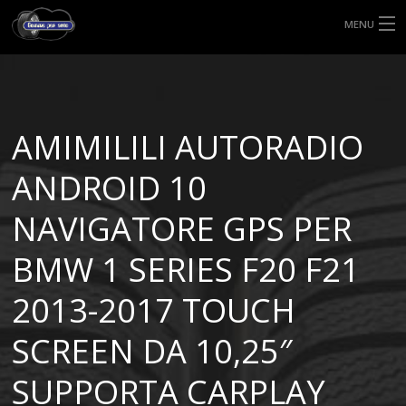
MENU
HOME
TIPI DI GOMME
AMIMILILI AUTORADIO
MISURE GOMME
ANDROID 10
BLOG
NAVIGATORE GPS PER
SHOP
BMW 1 SERIES F20 F21
2013-2017 TOUCH
SCREEN DA 10,25″
SUPPORTA CARPLAY