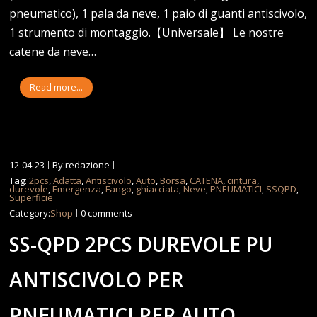
pneumatico), 1 pala da neve, 1 paio di guanti antiscivolo,
1 strumento di montaggio.【Universale】 Le nostre
catene da neve…
Read more...
12-04-23
By:redazione
Tag:
2pcs
,
Adatta
,
Antiscivolo
,
Auto
,
Borsa
,
CATENA
,
cintura
,
durevole
,
Emergenza
,
Fango
,
ghiacciata
,
Neve
,
PNEUMATICI
,
SSQPD
,
Superficie
Category:
Shop
0 comments
SS-QPD 2PCS DUREVOLE PU
ANTISCIVOLO PER
PNEUMATICI PER AUTO,