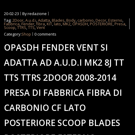
20-02-23
By:redazione
Tag:
2Door
,
A.u.d.i
,
Adatta
,
Blades
,
Body
,
carbonio
,
Decor
,
Esterno
,
Fabbrica
,
Fender
,
fibra
,
KIT
,
lato
,
MK2
,
OPASDH
,
POSTERIORE
,
Presa
,
Scoop
,
TTRS
,
TTS
,
Vent
Category:
Shop
0 comments
OPASDH FENDER VENT SI
ADATTA AD A.U.D.I MK2 8J TT
TTS TTRS 2DOOR 2008-2014
PRESA DI FABBRICA FIBRA DI
CARBONIO CF LATO
POSTERIORE SCOOP BLADES