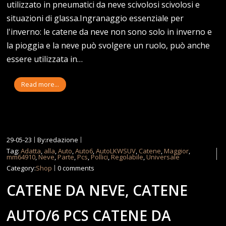
utilizzato in pneumatici da neve scivolosi scivolosi e
situazioni di glassa.Ingranaggio essenziale per
l'inverno: le catene da neve non sono solo in inverno e
la pioggia e la neve può svolgere un ruolo, può anche
essere utilizzata in…
Read more...
29-05-23
By:redazione
Tag:
Adatta
,
alla
,
Auto
,
Auto6
,
AutoLKWSUV
,
Catene
,
Maggior
,
mm64910
,
Neve
,
Parte
,
Pcs
,
Pollici
,
Regolabile
,
Universale
Category:
Shop
0 comments
CATENE DA NEVE, CATENE
AUTO/6 PCS CATENE DA