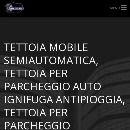
MENU
HOME
TIPI DI GOMME
TETTOIA MOBILE
MISURE GOMME
SEMIAUTOMATICA,
BLOG
TETTOIA PER
SHOP
PARCHEGGIO AUTO
IGNIFUGA ANTIPIOGGIA,
TETTOIA PER
PARCHEGGIO