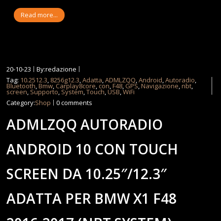
Read more...
20-10-23
By:redazione
Tag:
10.2512.3
,
8256g12.3
,
Adatta
,
ADMLZQQ
,
Android
,
Autoradio
,
Bluetooth
,
Bmw
,
Carplay8core
,
con
,
F48
,
GPS
,
Navigazione
,
nbt
,
screen
,
Supporto
,
System
,
Touch
,
USB
,
WiFi
Category:
Shop
0 comments
ADMLZQQ AUTORADIO
ANDROID 10 CON TOUCH
SCREEN DA 10.25″/12.3″
ADATTA PER BMW X1 F48