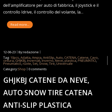
dell'amplificatore per auto di fabbrica, il joystick e il
controllo Idrive, il controllo del volante, la…
Read more...
12-06-23
By:redazione
Tag:
10pcs
,
Adatta
,
Ampia
,
AntiSlip
,
Auto
,
CATENA
,
Catene
,
Cavo
,
cintura
,
GHJKBJ
,
Invernali
,
Inverno
,
Neve
,
plastica
,
PNEUMATICI
,
Pneumatico
,
ruote
,
Set
,
Snow
,
Tire
,
Universale
Category:
Shop
0 comments
GHJKBJ CATENE DA NEVE,
AUTO SNOW TIRE CATENA
ANTI-SLIP PLASTICA