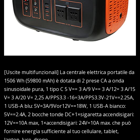
[Uscite multifunzionali] La centrale elettrica portatile da
1506 Wh (59800 mAh) è dotata di 2 prese CA a onda
sinusoidale pura, 1 tipo C 5 V== 3 A/9 V== 3 A/12= 3 A/15
V= 3 A/20 V= 2,25 A/PPS3.3 -16=3A/PPS3.3V-21V==2.25A,
1 USB-A blu: 5V=3A/9Vor12V==18W, 1 USB-A bianco:
5V==2.4A, 2 bocche tonde DC+1×sigaretta accendisigari:
12V==10A max, 1×accendisigari: 24V=10A max. che può
fornire energia sufficiente al tuo cellulare, tablet,
laptop, luce, drone,…