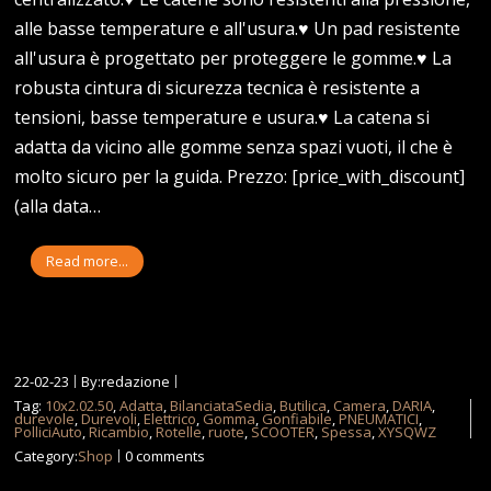
alle basse temperature e all'usura.♥ Un pad resistente
all'usura è progettato per proteggere le gomme.♥ La
robusta cintura di sicurezza tecnica è resistente a
tensioni, basse temperature e usura.♥ La catena si
adatta da vicino alle gomme senza spazi vuoti, il che è
molto sicuro per la guida. Prezzo: [price_with_discount]
(alla data…
Read more...
22-02-23
By:redazione
Tag:
10x2.02.50
,
Adatta
,
BilanciataSedia
,
Butilica
,
Camera
,
DARIA
,
durevole
,
Durevoli
,
Elettrico
,
Gomma
,
Gonfiabile
,
PNEUMATICI
,
PolliciAuto
,
Ricambio
,
Rotelle
,
ruote
,
SCOOTER
,
Spessa
,
XYSQWZ
Category:
Shop
0 comments