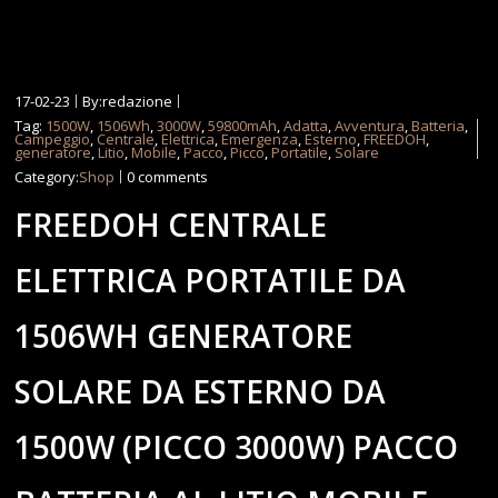
17-02-23
By:redazione
Tag:
1500W
,
1506Wh
,
3000W
,
59800mAh
,
Adatta
,
Avventura
,
Batteria
,
Campeggio
,
Centrale
,
Elettrica
,
Emergenza
,
Esterno
,
FREEDOH
,
generatore
,
Litio
,
Mobile
,
Pacco
,
Picco
,
Portatile
,
Solare
Category:
Shop
0 comments
FREEDOH CENTRALE
ELETTRICA PORTATILE DA
1506WH GENERATORE
SOLARE DA ESTERNO DA
1500W (PICCO 3000W) PACCO