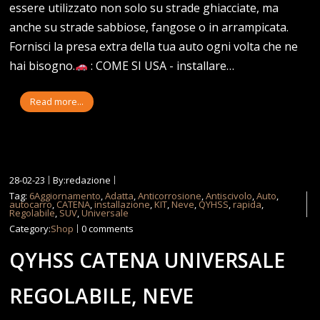
essere utilizzato non solo su strade ghiacciate, ma
anche su strade sabbiose, fangose ​​o in arrampicata.
Fornisci la presa extra della tua auto ogni volta che ne
hai bisogno.
: COME SI USA - installare…
Read more...
28-02-23
By:redazione
Tag:
6Aggiornamento
,
Adatta
,
Anticorrosione
,
Antiscivolo
,
Auto
,
autocarro
,
CATENA
,
installazione
,
KIT
,
Neve
,
QYHSS
,
rapida
,
Regolabile
,
SUV
,
Universale
Category:
Shop
0 comments
QYHSS CATENA UNIVERSALE
REGOLABILE, NEVE