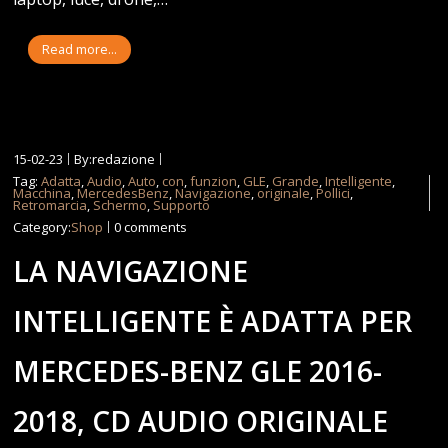
Read more...
15-02-23
By:redazione
Tag:
Adatta
,
Audio
,
Auto
,
con
,
funzion
,
GLE
,
Grande
,
Intelligente
,
Macchina
,
MercedesBenz
,
Navigazione
,
originale
,
Pollici
,
Retromarcia
,
Schermo
,
Supporto
Category:
Shop
0 comments
LA NAVIGAZIONE
INTELLIGENTE È ADATTA PER
MERCEDES-BENZ GLE 2016-
2018, CD AUDIO ORIGINALE