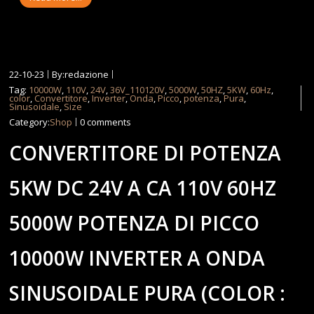
22-10-23
By:redazione
Tag:
10000W
,
110V
,
24V
,
36V_110120V
,
5000W
,
50HZ
,
5KW
,
60Hz
,
color
,
Convertitore
,
Inverter
,
Onda
,
Picco
,
potenza
,
Pura
,
Sinusoidale
,
Size
Category:
Shop
0 comments
CONVERTITORE DI POTENZA
5KW DC 24V A CA 110V 60HZ
5000W POTENZA DI PICCO
10000W INVERTER A ONDA
SINUSOIDALE PURA (COLOR :