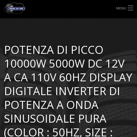
MENU
HOME
TIPI DI GOMME
POTENZA DI PICCO
MISURE GOMME
10000W 5000W DC 12V
BLOG
A CA 110V 60HZ DISPLAY
SHOP
DIGITALE INVERTER DI
POTENZA A ONDA
SINUSOIDALE PURA
(COLOR : 50HZ, SIZE :