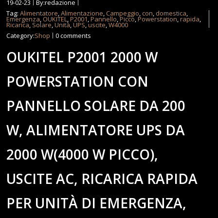
19-02-23
By:redazione
Tag:
Alimentatore
,
Alimentazione
,
Campeggio
,
con
,
domestica
,
Emergenza
,
OUKITEL
,
P2001
,
Pannello
,
Picco
,
Powerstation
,
rapida
,
Ricarica
,
Solare
,
Unità
,
UPS
,
uscite
,
W4000
Category:
Shop
0 comments
OUKITEL P2001 2000 W
POWERSTATION CON
PANNELLO SOLARE DA 200
W, ALIMENTATORE UPS DA
2000 W(4000 W PICCO),
USCITE AC, RICARICA RAPIDA
PER UNITÀ DI EMERGENZA,