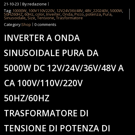
21-10-23
By:redazione
Tag:
10000W
,
100V110V220V
,
12V24V36V48V
,
48V_220240V
,
5000W
,
50HZ60HZ
,
60Hz
,
color
,
Inverter
,
Onda
,
Picco
,
potenza
,
Pura
,
Sinusoidale
,
Size
,
Tensione
,
Trasformatore
Category:
Shop
0 comments
INVERTER A ONDA
SINUSOIDALE PURA DA
5000W DC 12V/24V/36V/48V A
CA 100V/110V/220V
50HZ/60HZ
TRASFORMATORE DI
TENSIONE DI POTENZA DI