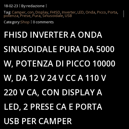
18-02-23
By:redazione
Tag:
Camper
,
con
,
Display
,
FHISD
,
Inverter
,
LED
,
Onda
,
Picco
,
Porta
,
potenza
,
Prese
,
Pura
,
Sinusoidale
,
USB
Category:
Shop
0 comments
FHISD INVERTER A ONDA
SINUSOIDALE PURA DA 5000
W, POTENZA DI PICCO 10000
W, DA 12 V 24 V CC A 110 V
220 V CA, CON DISPLAY A
LED, 2 PRESE CA E PORTA
USB PER CAMPER