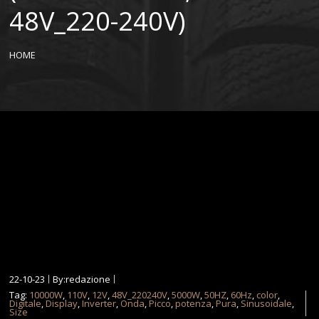
48V_220-240V)
HOME
22-10-23
By:redazione
Tag:
10000W
,
110V
,
12V
,
48V_220240V
,
5000W
,
50HZ
,
60Hz
,
color
,
Digitale
,
Display
,
Inverter
,
Onda
,
Picco
,
potenza
,
Pura
,
Sinusoidale
,
Size