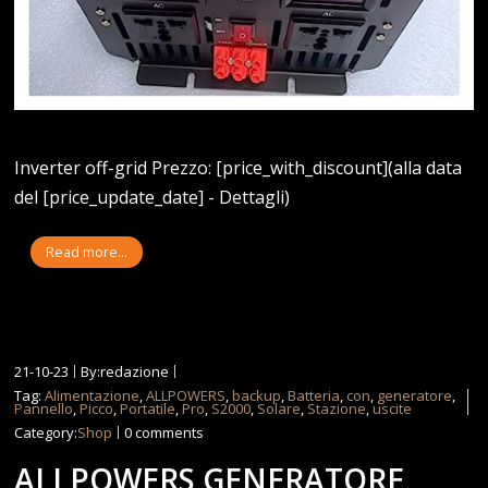
Inverter off-grid Prezzo: [price_with_discount](alla data
del [price_update_date] - Dettagli)
Read more...
21-10-23
By:redazione
Tag:
Alimentazione
,
ALLPOWERS
,
backup
,
Batteria
,
con
,
generatore
,
Pannello
,
Picco
,
Portatile
,
Pro
,
S2000
,
Solare
,
Stazione
,
uscite
Category:
Shop
0 comments
ALLPOWERS GENERATORE