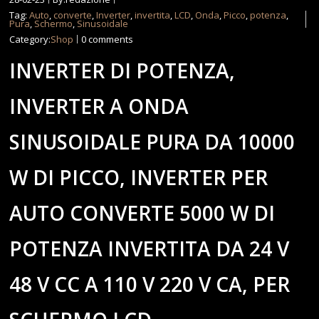
Tag:
Auto
,
converte
,
Inverter
,
invertita
,
LCD
,
Onda
,
Picco
,
potenza
,
Pura
,
Schermo
,
Sinusoidale
Category:
Shop
0 comments
INVERTER DI POTENZA,
INVERTER A ONDA
SINUSOIDALE PURA DA 10000
W DI PICCO, INVERTER PER
AUTO CONVERTE 5000 W DI
POTENZA INVERTITA DA 24 V
48 V CC A 110 V 220 V CA, PER