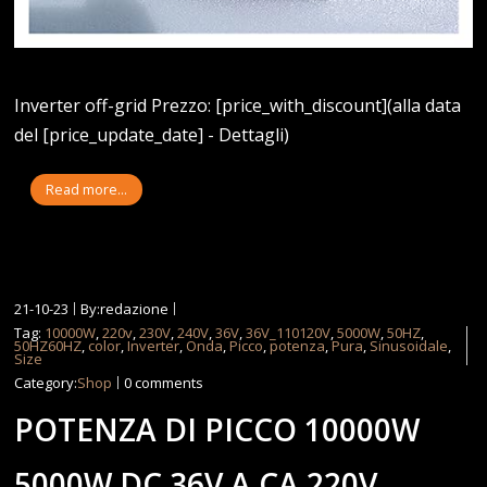
Inverter off-grid Prezzo: [price_with_discount](alla data
del [price_update_date] - Dettagli)
Read more...
21-10-23
By:redazione
Tag:
10000W
,
220v
,
230V
,
240V
,
36V
,
36V_110120V
,
5000W
,
50HZ
,
50HZ60HZ
,
color
,
Inverter
,
Onda
,
Picco
,
potenza
,
Pura
,
Sinusoidale
,
Size
Category:
Shop
0 comments
POTENZA DI PICCO 10000W
5000W DC 36V A CA 220V