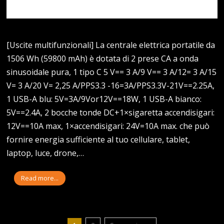
[Uscite multifunzionali] La centrale elettrica portatile da
1506 Wh (59800 mAh) è dotata di 2 prese CA a onda
sinusoidale pura, 1 tipo C 5 V== 3 A/9 V== 3 A/12= 3 A/15
V= 3 A/20 V= 2,25 A/PPS3.3 -16=3A/PPS3.3V-21V==2.25A,
1 USB-A blu: 5V=3A/9Vor12V==18W, 1 USB-A bianco:
5V==2.4A, 2 bocche tonde DC+1×sigaretta accendisigari:
12V==10A max, 1×accendisigari: 24V=10A max. che può
fornire energia sufficiente al tuo cellulare, tablet,
laptop, luce, drone,…
Read more...