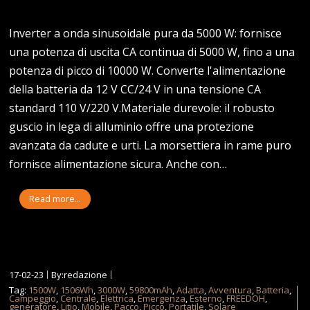
Inverter a onda sinusoidale pura da 5000 W: fornisce
una potenza di uscita CA continua di 5000 W, fino a una
potenza di picco di 10000 W. Converte l'alimentazione
della batteria da 12 V CC/24 V in una tensione CA
standard 110 V/220 V.Materiale durevole: il robusto
guscio in lega di alluminio offre una protezione
avanzata da cadute e urti. La morsettiera in rame puro
fornisce alimentazione sicura. Anche con…
Read more...
17-02-23
By:redazione
Tag:
1500W
,
1506Wh
,
3000W
,
59800mAh
,
Adatta
,
Avventura
,
Batteria
,
Campeggio
,
Centrale
,
Elettrica
,
Emergenza
,
Esterno
,
FREEDOH
,
generatore
,
Litio
,
Mobile
,
Pacco
,
Picco
,
Portatile
,
Solare