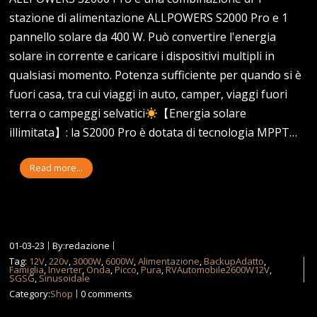
stazione di alimentazione ALLPOWERS S2000 Pro e 1
pannello solare da 400 W. Può convertire l'energia
solare in corrente e caricare i dispositivi multipli in
qualsiasi momento. Potenza sufficiente per quando si è
fuori casa, tra cui viaggi in auto, camper, viaggi fuori
terra o campeggi selvatici
【Energia solare
illimitata】: la S2000 Pro è dotata di tecnologia MPPT…
Read more...
01-03-23
By:redazione
Tag:
12V
,
220v
,
3000W
,
6000W
,
Alimentazione
,
BackupAdatto
,
Famiglia
,
Inverter
,
Onda
,
Picco
,
Pura
,
RVAutomobile2600W12V
,
SGSG
,
Sinusoidale
Category:
Shop
0 comments