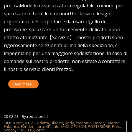
precisaModello di spruzzatura regolabile, comodo per
spruzzare in tutte le direzioni.Un classico design
ergonomico del corpo facile da usareUgello di
precisione. spruzzare uniformemente. delicato. buon
effetto atomizzante【Servizio】 I nostri prodotti sono
rigorosamente selezionati prima della spedizione, ci
impegniamo per una maggiore soddisfazione. In caso di
domande sul nostro prodotto, non esitate a contattare
il nostro servizio clienti Prezzo:…
Read more...
20-02-23
By:redazione
Tag:
2Door
,
A.u.d.i
,
Adatta
,
Blades
,
Body
,
carbonio
,
Decor
,
Esterno
,
Fabbrica
,
Fender
,
fibra
,
KIT
,
lato
,
MK2
,
OPASDH
,
POSTERIORE
,
Presa
,
Scoop
,
TTRS
,
TTS
,
Vent