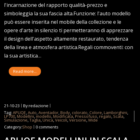
l'incarnazione del rapporto qualità-prezzo e
simboleggia la sua fascia alta.Funzione: l'auto modello
può essere inserita nel mobile della collezione e le
opere d'arte in silenzio ti permetteranno di apprezzare
il design dell'aspetto altamente restaurato, tendenza
della linea e atmosfera artistica.Regali commoventi: con
la sua artistica…
Read more...
21-10-23
By:redazione
Tag:
APLIQE
,
Auto
,
Aventador
,
Body
,
colorato
,
Colore
,
Lamborghini
,
LP700
,
Modellini
,
modello
,
Modificata
,
Pressofuso
,
regalo
,
Scala
,
Simulazione
,
Taglia
,
Unica
,
Veicoli
,
Versione
,
Wide
Category:
Shop
0 comments