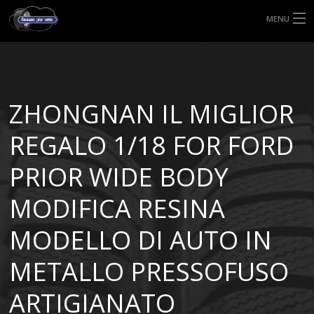
MENU
HOME
TIPI DI GOMME
ZHONGNAN IL MIGLIOR
MISURE GOMME
REGALO 1/18 FOR FORD
BLOG
PRIOR WIDE BODY
SHOP
MODIFICA RESINA
MODELLO DI AUTO IN
METALLO PRESSOFUSO
ARTIGIANATO