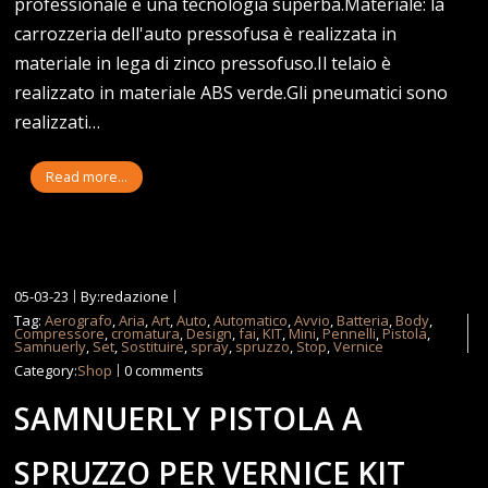
professionale e una tecnologia superba.Materiale: la
carrozzeria dell'auto pressofusa è realizzata in
materiale in lega di zinco pressofuso.Il telaio è
realizzato in materiale ABS verde.Gli pneumatici sono
realizzati…
Read more...
05-03-23
By:redazione
Tag:
Aerografo
,
Aria
,
Art
,
Auto
,
Automatico
,
Avvio
,
Batteria
,
Body
,
Compressore
,
cromatura
,
Design
,
fai
,
KIT
,
Mini
,
Pennelli
,
Pistola
,
Samnuerly
,
Set
,
Sostituire
,
spray
,
spruzzo
,
Stop
,
Vernice
Category:
Shop
0 comments
SAMNUERLY PISTOLA A
SPRUZZO PER VERNICE KIT