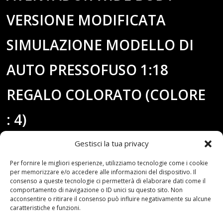
VERSIONE MODIFICATA
SIMULAZIONE MODELLO DI
AUTO PRESSOFUSO 1:18
REGALO COLORATO (COLORE
: 4)
Gestisci la tua privacy
Per fornire le migliori esperienze, utilizziamo tecnologie come i cookie
per memorizzare e/o accedere alle informazioni del dispositivo. Il
consenso a queste tecnologie ci permetterà di elaborare dati come il
comportamento di navigazione o ID unici su questo sito. Non
acconsentire o ritirare il consenso può influire negativamente su alcune
caratteristiche e funzioni.