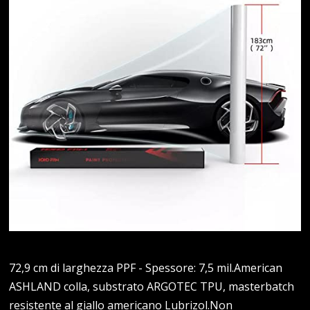
72,9 cm di larghezza PPF - Spessore: 7,5 mil.American
ASHLAND colla, substrato ARGOTEC TPU, masterbatch
resistente al giallo americano Lubrizol.Non