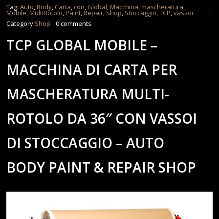
Tag:
Auto
,
Body
,
Carta
,
con
,
Global
,
Macchina
,
mascheratura
,
Mobile
,
MultiRotolo
,
Paint
,
Repair
,
Shop
,
Stoccaggio
,
TCP
,
vassoi
Category:
Shop
0 comments
TCP GLOBAL MOBILE –
MACCHINA DI CARTA PER
MASCHERATURA MULTI-
ROTOLO DA 36″ CON VASSOI
DI STOCCAGGIO – AUTO
BODY PAINT & REPAIR SHOP