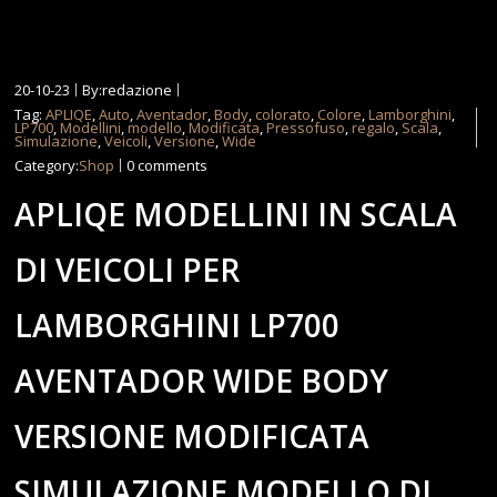
20-10-23
By:redazione
Tag:
APLIQE
,
Auto
,
Aventador
,
Body
,
colorato
,
Colore
,
Lamborghini
,
LP700
,
Modellini
,
modello
,
Modificata
,
Pressofuso
,
regalo
,
Scala
,
Simulazione
,
Veicoli
,
Versione
,
Wide
Category:
Shop
0 comments
APLIQE MODELLINI IN SCALA
DI VEICOLI PER
LAMBORGHINI LP700
AVENTADOR WIDE BODY
VERSIONE MODIFICATA
SIMULAZIONE MODELLO DI