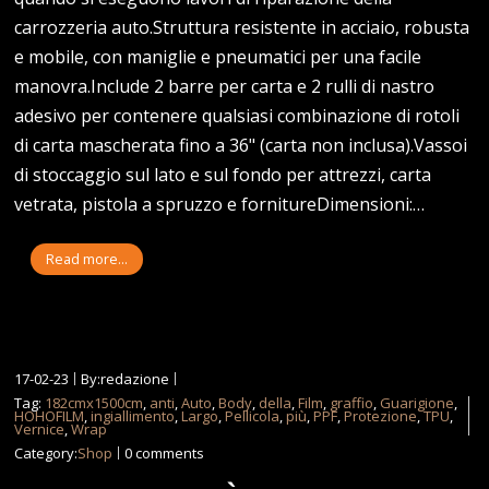
carrozzeria auto.Struttura resistente in acciaio, robusta
e mobile, con maniglie e pneumatici per una facile
manovra.Include 2 barre per carta e 2 rulli di nastro
adesivo per contenere qualsiasi combinazione di rotoli
di carta mascherata fino a 36" (carta non inclusa).Vassoi
di stoccaggio sul lato e sul fondo per attrezzi, carta
vetrata, pistola a spruzzo e fornitureDimensioni:…
Read more...
17-02-23
By:redazione
Tag:
182cmx1500cm
,
anti
,
Auto
,
Body
,
della
,
Film
,
graffio
,
Guarigione
,
HOHOFILM
,
ingiallimento
,
Largo
,
Pellicola
,
più
,
PPF
,
Protezione
,
TPU
,
Vernice
,
Wrap
Category:
Shop
0 comments