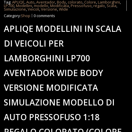
Tag:
APLIQE
,
Auto
,
Aventador
,
Body
,
colorato
,
Colore
,
Lamborghini
,
LP700
,
Modellini
,
modello
,
Modificata
,
Pressofuso
,
regalo
,
Scala
,
Simulazione
,
Veicoli
,
Versione
,
Wide
Category:
Shop
0 comments
APLIQE MODELLINI IN SCALA
DI VEICOLI PER
LAMBORGHINI LP700
AVENTADOR WIDE BODY
VERSIONE MODIFICATA
SIMULAZIONE MODELLO DI
AUTO PRESSOFUSO 1:18
REGALO COLORATO (COLORE