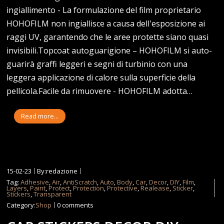
ingiallimento - La formulazione del film proprietario
HOHOFILM non ingiallisce a causa dell'esposizione ai
raggi UV, garantendo che le aree protette siano quasi
invisibili.Topcoat autoguarigione – HOHOFILM si auto-
guarirà graffi leggeri e segni di turbinio con una
leggera applicazione di calore sulla superficie della
pellicola.Facile da rimuovere - HOHOFILM adotta…
Read more...
15-02-23
By:redazione
Tag:
Adhesive
,
Air
,
AntiScratch
,
Auto
,
Body
,
Car
,
Decor
,
DIY
,
Film
,
Layers
,
Paint
,
Protect
,
Protection
,
Protective
,
Realease
,
Sticker
,
Stickers
,
Transparent
Category:
Shop
0 comments