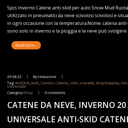
5pcs Inverno Catene anti-skid per auto Snow Mud Ruo
utilizzato in pneumatici da neve scivolosi scivolosi e sit
in ogni occasione con la temperatura.Nome: catena anti-
sono solo in inverno e la pioggia e la neve può svolgere
Read more...
29-04-23
By:redazione
Tag:
AntiSkid
,
Auto
,
Camion
,
Catene
,
color
,
cravatte
,
dropshippinp
,
Fan
Universale
Category:
Shop
0 comments
CATENE DA NEVE, INVERNO 20
UNIVERSALE ANTI-SKID CATEN