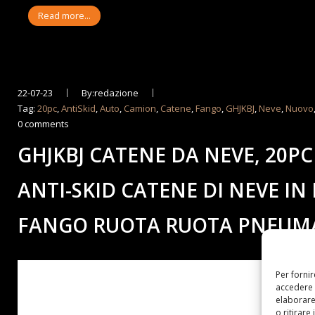
Read more...
22-07-23
By:redazione
Tag:
20pc
,
AntiSkid
,
Auto
,
Camion
,
Catene
,
Fango
,
GHJKBJ
,
Neve
,
Nuovo
0 comments
GHJKBJ CATENE DA NEVE, 20P
ANTI-SKID CATENE DI NEVE 
FANGO RUOTA RUOTA PNEUMA
Per forni
accedere 
elaborare
o ritirare