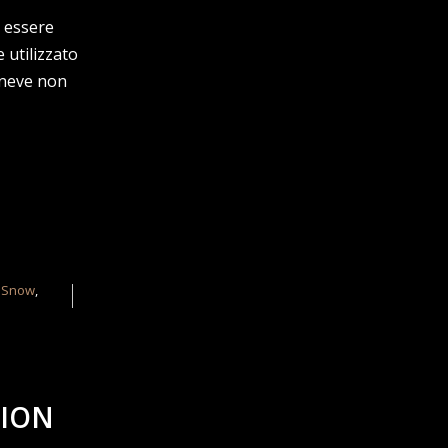
 essere
 utilizzato
 neve non
,
Snow
,
MION