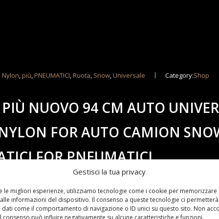
,
Nylon
,
più
,
PNEUMATICI
,
Ruota
,
Snow
,
Universale
Category:
Shop
C PIÙ NUOVO 94 CM AUTO UNIVE
IN NYLON FOR AUTO CAMION SNO
TICI FOR PNEUMATICI
Gestisci la tua privacy
re le migliori esperienze, utilizziamo tecnologie come i cookie per memorizzare
alle informazioni del dispositivo. Il consenso a queste tecnologie ci permetterà
 dati come il comportamento di navigazione o ID unici su questo sito. Non acc
 il consenso può influire negativamente su alcune caratteristiche e funzioni.