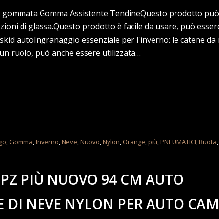
ta gommata Gomma Assistente TendineQuesto prodotto può
uazioni di glassa.Questo prodotto è facile da usare, può essere
skid autoIngranaggio essenziale per l'inverno: le catene da
 un ruolo, può anche essere utilizzata…
go
,
Gomma
,
Inverno
,
Neve
,
Nuovo
,
Nylon
,
Orange
,
più
,
PNEUMATICI
,
Ruota
 PZ PIÙ NUOVO 94 CM AUTO
E DI NEVE NYLON PER AUTO CA