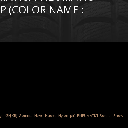
P (COLOR NAME :
go
,
GHJKBJ
,
Gomma
,
Neve
,
Nuovo
,
Nylon
,
più
,
PNEUMATICI
,
Rotella
,
Snow
,