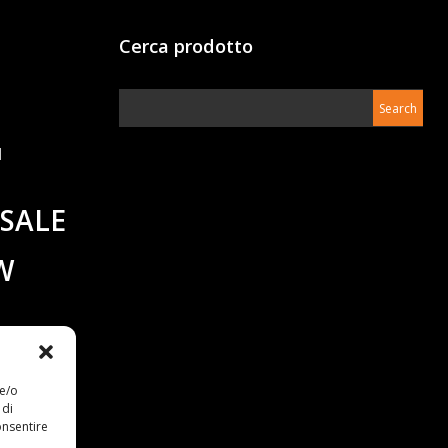
Cerca prodotto
RSALE
W
 e/o
 di
onsentire