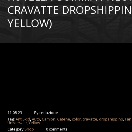
CRAVATTE DROPSHIPPIN
YELLOW)
11-08-23
By:redazione
Tag:
AntiSkid
,
Auto
,
Camion
,
Catene
,
color
,
cravatte
,
dropshippinp
,
Fan
Universale
,
Yellow
Category:
Shop
0 comments