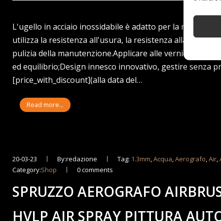
L'ugello in acciaio inossidabile è adatto per la maggior p
utilizza la resistenza all'usura, la resistenza alla corrosi
pulizia della manutenzione.Applicare alle vernici e alle 
ed equilibrio;Design innesco innovativo, gestire senza pr
[price_with_discount](alla data del…
Read more...
20-03-23
By:redazione
Tag:
1.3mm
,
Acqua
,
Aerografo
,
Air
,
Category:
Shop
0 comments
SPRUZZO AEROGRAFO AIRBRUS
HVLP AIR SPRAY PITTURA AUT