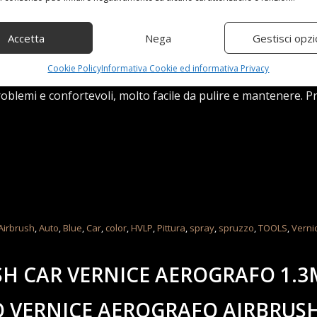
arte dei sistemi di spruzzatura, resistente all'usura e pratico
Accetta
Nega
Gestisci opzi
one, l'acciaio inossidabile ad alta resistenza, può rimuovere l'
Cookie Policy
Informativa Cookie ed informativa Privacy
vernici.Impugnatura classica comoda, che mostra una gestione
oblemi e confortevoli, molto facile da pulire e mantenere. P
Airbrush
,
Auto
,
Blue
,
Car
,
color
,
HVLP
,
Pittura
,
spray
,
spruzzo
,
TOOLS
,
Verni
H CAR VERNICE AEROGRAFO 1.
O VERNICE AEROGRAFO AIRBRUS