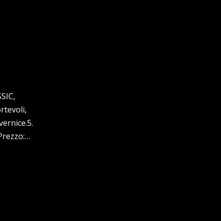
SSIC,
tevoli,
vernice.5.
 Prezzo:…