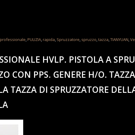
professionale
,
PULIZIA
,
rapida
,
Spruzzatore
,
spruzzo
,
tazza
,
TIANYUAN
,
Ve
SIONALE HVLP. PISTOLA A SPR
ZO CON PPS. GENERE H/O. TAZZ
LA TAZZA DI SPRUZZATORE DELL
LA