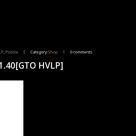
LP
,
Pistola
Category:
Shop
0 comments
1.40[GTO HVLP]