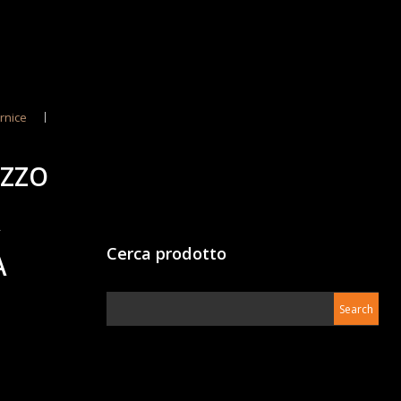
rnice
UZZO
A
Cerca prodotto
A