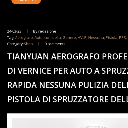
24-03-23
By:redazione
Tag:
Aerografo
,
Auto
,
con
,
della
,
Genere
,
HVLP
,
Nessuna
,
Pistola
,
PPS
,
Category:
Shop
0 comments
TIANYUAN AEROGRAFO PROFES
DI VERNICE PER AUTO A SPRUZ
RAPIDA NESSUNA PULIZIA DEL
PISTOLA DI SPRUZZATORE DEL