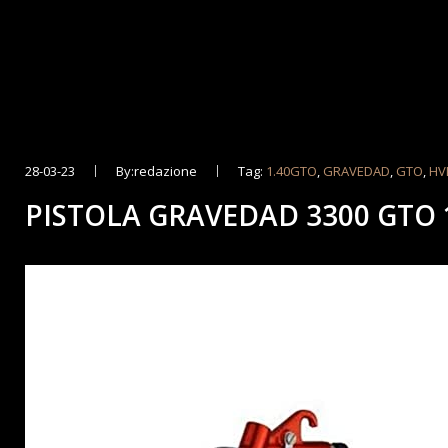
28-03-23
By:redazione
Tag:
1.40GTO
,
GRAVEDAD
,
GTO
,
HV
PISTOLA GRAVEDAD 3300 GTO 