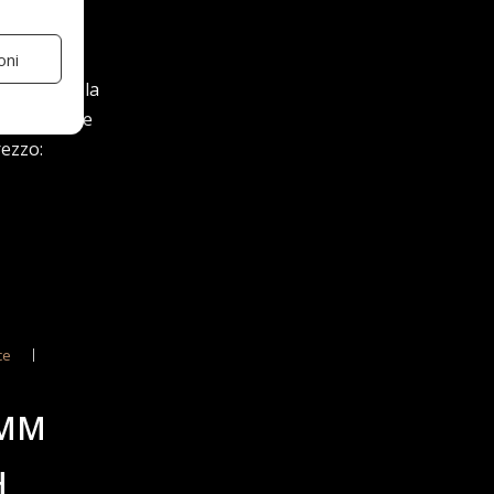
.L'ugello
oni
ugello per la
 incredibile
rezzo:
ce
3MM
H