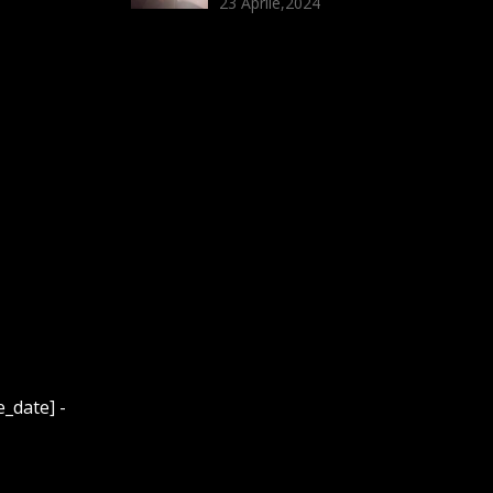
23 Aprile,2024
e_date] -