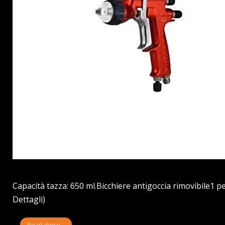
Capacità tazza: 650 ml.Bicchiere antigoccia rimovibile1 pe
Dettagli)
Read more...