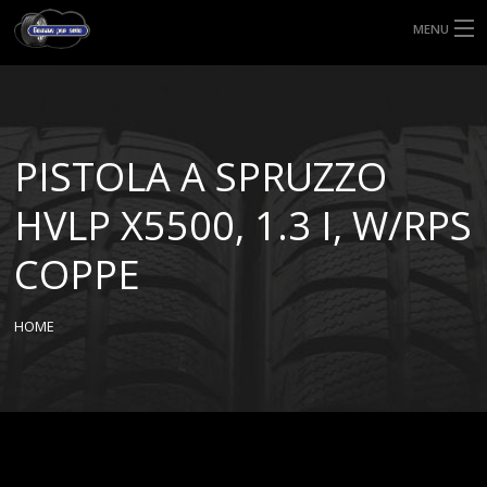
MENU
HOME
TIPI DI GOMME
PISTOLA A SPRUZZO
MISURE GOMME
HVLP X5500, 1.3 I, W/RPS
BLOG
COPPE
SHOP
HOME