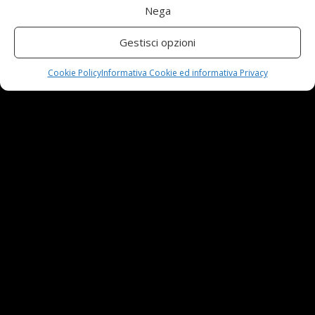
Nega
Automobili e sicurezza: l’importanza della
manutenzione
Gestisci opzioni
23 Aprile,2024
Cookie Policy
Informativa Cookie ed informativa Privacy