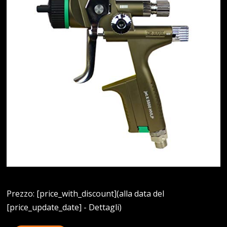
Prezzo: [price_with_discount](alla data del
[price_update_date] - Dettagli)