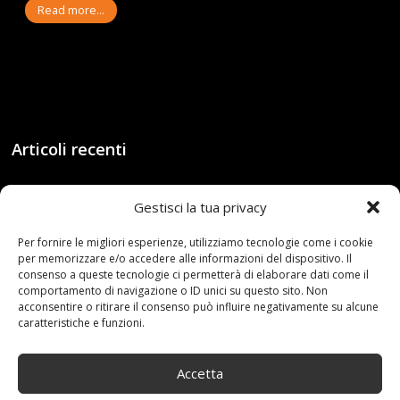
Read more...
Articoli recenti
Assicurazione auto e sostituzione lunotto: le cose
Gestisci la tua privacy
da sapere
21 Aprile,2026
Per fornire le migliori esperienze, utilizziamo tecnologie come i cookie
per memorizzare e/o accedere alle informazioni del dispositivo. Il
Range Rover: un’icona tra i luxury SUV
consenso a queste tecnologie ci permetterà di elaborare dati come il
25 Novembre,2024
comportamento di navigazione o ID unici su questo sito. Non
acconsentire o ritirare il consenso può influire negativamente su alcune
caratteristiche e funzioni.
Nuova MG ZS Hybrid+: i SUV si fanno ibridi
24 Novembre,2024
Accetta