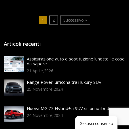
1
2
Successivo »
Articoli recenti
Assicurazione auto e sostituzione lunotto: le cose
da sapere
21 Aprile,2026
Range Rover: un’icona tra i luxury SUV
25 Novembre,2024
Nuova MG ZS Hybrid+: i SUV si fanno ibridi
24 Novembre,2024
Gestisci consenso