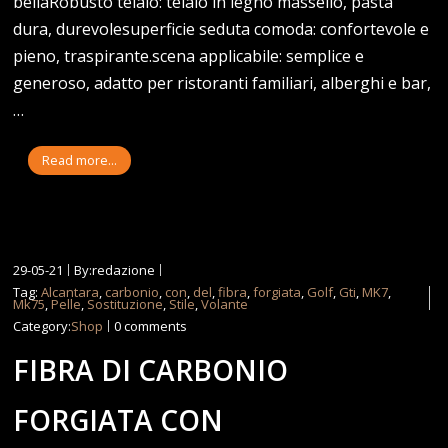
bellaRobusto telaio: telaio in legno massello, pasta
dura, durevolesuperficie seduta comoda: confortevole e
pieno, traspirante.scena applicabile: semplice e
generoso, adatto per ristoranti familiari, alberghi e bar,
…
Read more...
29-05-21
By:redazione
Tag:
Alcantara
,
carbonio
,
con
,
del
,
fibra
,
forgiata
,
Golf
,
Gti
,
MK7
,
Mk75
,
Pelle
,
Sostituzione
,
Stile
,
Volante
Category:
Shop
0 comments
FIBRA DI CARBONIO
FORGIATA CON