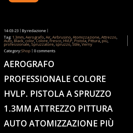
14-03-23
By:redazione
Tag:
1.3mm
,
Aerografo
,
Air
,
Airbrusino
,
Atomizzazione
,
Attrezzo
,
Auto
,
Black
,
color
,
Colore
,
Fresco
,
HVLP
,
Pistola
,
Pittura
,
più
,
professionale
,
Spruzzatore
,
spruzzo
,
Stile
,
Verny
Category:
Shop
0 comments
AEROGRAFO
PROFESSIONALE COLORE
HVLP. PISTOLA A SPRUZZO
1.3MM ATTREZZO PITTURA
AUTO ATOMIZZAZIONE PIÙ