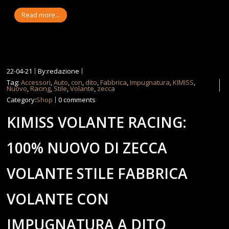
Read more...
22-04-21
By:redazione
Tag:
Accessori
,
Auto
,
con
,
dito
,
Fabbrica
,
Impugnatura
,
KIMISS
,
Nuovo
,
Racing
,
Stile
,
Volante
,
zecca
Category:
Shop
0 comments
KIMISS VOLANTE RACING:
100% NUOVO DI ZECCA
VOLANTE STILE FABBRICA
VOLANTE CON
IMPUGNATURA A DITO