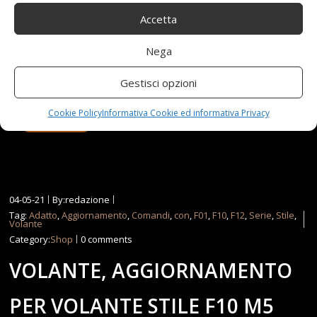
da danni durante il trasporto.Sostituire direttamente il
Accetta
volante originale, posizione del foro precisa, adattarsi a
tutti gli accessori dell'auto originale. Prezzo:
Nega
[price_with_discount](alla data del [price_update_date] -
Gestisci opzioni
Dettagli)
Cookie Policy
Informativa Cookie ed informativa Privacy
Read more...
04-05-21
By:redazione
Tag:
Adatto
,
Aggiornamento
,
Comandi
,
con
,
F01
,
F10
,
F12
,
Serie
,
Stile
,
Volante
Category:
Shop
0 comments
VOLANTE, AGGIORNAMENTO
PER VOLANTE STILE F10 M5