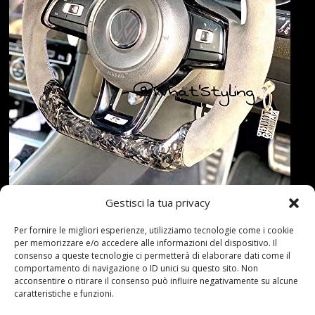
Gestisci la tua privacy
Mestiere forgiato di alta qualità in fibra di carbonio con
Per fornire le migliori esperienze, utilizziamo tecnologie come i cookie
per memorizzare e/o accedere alle informazioni del dispositivo. Il
pelle Alcantara, configurazione racing.Esclusiva
consenso a queste tecnologie ci permetterà di elaborare dati come il
personalizzazione del prodotto,Può essere abbinato
comportamento di navigazione o ID unici su questo sito. Non
acconsentire o ritirare il consenso può influire negativamente su alcune
liberamente a diversi materiali in pelle, colori e motivi
caratteristiche e funzioni.
cuciti a mano.confezione meticolosa, affinché i prodotti