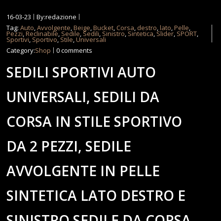
16-03-23
By:redazione
Tag:
Auto
,
Avvolgente
,
Beige
,
Bucket
,
Corsa
,
destro
,
lato
,
Pelle
,
Pezzi
,
Reclinabile
,
Sedile
,
Sedili
,
Sinistro
,
Sintetica
,
Slider
,
SPORT
,
Sportivi
,
Sportivo
,
Stile
,
Universali
Category:
Shop
0 comments
SEDILI SPORTIVI AUTO
UNIVERSALI, SEDILI DA
CORSA IN STILE SPORTIVO
DA 2 PEZZI, SEDILE
AVVOLGENTE IN PELLE
SINTETICA LATO DESTRO E
SINISTRO SEDILE DA CORSA