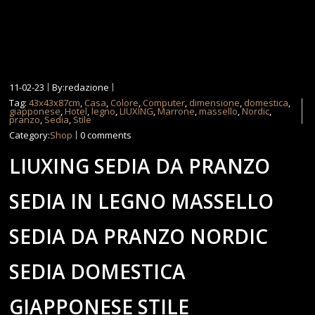
11-02-23
By:redazione
Tag:
43x43x87cm
,
Casa
,
Colore
,
Computer
,
dimensione
,
domestica
,
giapponese
,
Hotel
,
legno
,
LIUXING
,
Marrone
,
massello
,
Nordic
,
pranzo
,
Sedia
,
Stile
Category:
Shop
0 comments
LIUXING SEDIA DA PRANZO
SEDIA IN LEGNO MASSELLO
SEDIA DA PRANZO NORDIC
SEDIA DOMESTICA
GIAPPONESE STILE