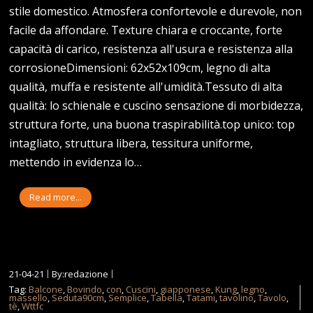
stile domestico. Atmosfera confortevole e durevole, non
facile da affondare. Texture chiara e croccante, forte
capacità di carico, resistenza all'usura e resistenza alla
corrosioneDimensioni: 62x52x109cm, legno di alta
qualità, muffa e resistente all'umidità.Tessuto di alta
qualità: lo schienale e cuscino sensazione di morbidezza,
struttura forte, una buona traspirabilità.top unico: top
intagliato, struttura libera, tessitura uniforme,
mettendo in evidenza lo…
Read more...
21-04-21
By:redazione
Tag:
Balcone
,
Bovindo
,
con
,
Cuscini
,
giapponese
,
Kung
,
legno
,
massello
,
Seduta90cm
,
Semplice
,
Tabella
,
Tatami
,
tavolino
,
Tavolo
,
tè
,
Wttfc