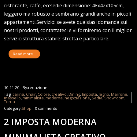
ristorante, caffè, eccsedie dimensione: 48x42x105cm,
leggero ma robusto e sembrano grandi anche in piccoli
appartamenti.Servizio: se avete qualsiasi domanda sui
nostri prodotti, contattateci e vi forniremo con il miglior
servizio.struttura stabile: stretta e particolare…
Read more...
10-11-20
By:redazione
Tag:
carina
,
Chair
,
Colore
,
creativo
,
Dining
,
Imposta
,
legno
,
Marrone
,
massello
,
minimalista
,
moderna
,
negoziazione
,
Sedia
,
Showroom
,
Torna
Category:
Shop
0 comments
2 IMPOSTA MODERNA
MINIMALISTA CREATIVO