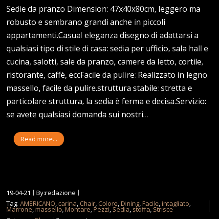
Sedie da pranzo Dimension: 47x40x80cm, leggero ma
robusto e sembrano grandi anche in piccoli
appartamenti.Casual eleganza disegno di adattarsi a
qualsiasi tipo di stile di casa: sedia per ufficio, sala hall e
cucina, salotti, sale da pranzo, camere da letto, cortile,
ristorante, caffè, eccFacile da pulire: Realizzato in legno
massello, facile da pulire.struttura stabile: stretta e
particolare struttura, la sedia è ferma e decisa.Servizio:
se avete qualsiasi domanda sui nostri…
Read more...
19-04-21
By:redazione
Tag:
AMERICANO
,
carina
,
Chair
,
Colore
,
Dining
,
Facile
,
intagliato
,
Marrone
,
massello
,
Montare
,
Pezzi
,
Sedia
,
stoffa
,
Strisce