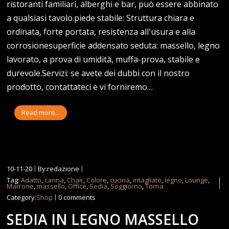
ristoranti familiari, alberghi e bar, può essere abbinato
a qualsiasi tavolo.piede stabile: Struttura chiara e
ordinata, forte portata, resistenza all'usura e alla
corrosionesuperficie addensato seduta: massello, legno
lavorato, a prova di umidità, muffa-prova, stabile e
durevole.Servizi: se avete dei dubbi con il nostro
prodotto, contattateci e vi forniremo…
Read more...
10-11-20
By:redazione
Tag:
Adatto
,
carina
,
Chair
,
Colore
,
cucina
,
intagliato
,
legno
,
Lounge
,
Marrone
,
massello
,
Office
,
Sedia
,
Soggiorno
,
Torna
Category:
Shop
0 comments
SEDIA IN LEGNO MASSELLO