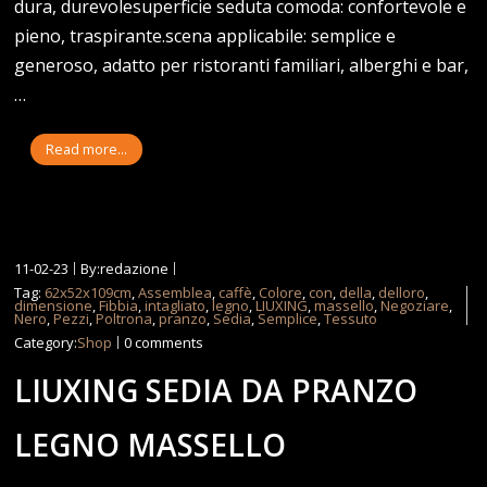
dura, durevolesuperficie seduta comoda: confortevole e
pieno, traspirante.scena applicabile: semplice e
generoso, adatto per ristoranti familiari, alberghi e bar,
…
Read more...
11-02-23
By:redazione
Tag:
62x52x109cm
,
Assemblea
,
caffè
,
Colore
,
con
,
della
,
delloro
,
dimensione
,
Fibbia
,
intagliato
,
legno
,
LIUXING
,
massello
,
Negoziare
,
Nero
,
Pezzi
,
Poltrona
,
pranzo
,
Sedia
,
Semplice
,
Tessuto
Category:
Shop
0 comments
LIUXING SEDIA DA PRANZO
LEGNO MASSELLO