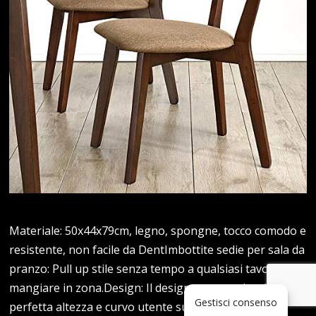
Materiale: 50x44x79cm, legno, spongne, tocco comodo e
resistente, non facile da DentImbottite sedie per sala da
pranzo: Pull up stile senza tempo a qualsiasi tavolo o
mangiare in zona.Design: Il design ergonomico della
Gestisci consenso
perfetta altezza e curvo utente supporti dei sedili è