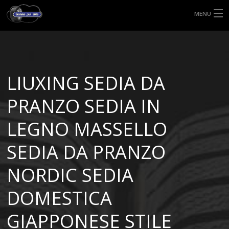
MENU
HOME
TIPI DI GOMME
LIUXING SEDIA DA
MISURE GOMME
PRANZO SEDIA IN
BLOG
LEGNO MASSELLO
SHOP
SEDIA DA PRANZO
NORDIC SEDIA
DOMESTICA
GIAPPONESE STILE