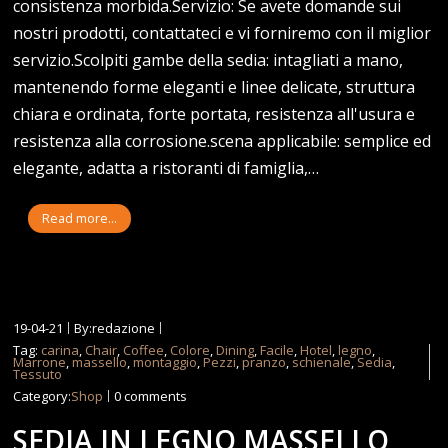
consistenza morbida.Servizio: Se avete domande sui
nostri prodotti, contattateci e vi forniremo con il miglior
servizio.Scolpiti gambe della sedia: intagliati a mano,
mantenendo forme eleganti e linee delicate, struttura
chiara e ordinata, forte portata, resistenza all'usura e
resistenza alla corrosione.scena applicabile: semplice ed
elegante, adatta a ristoranti di famiglia,…
Read more...
19-04-21
By:redazione
Tag:
carina
,
Chair
,
Coffee
,
Colore
,
Dining
,
Facile
,
Hotel
,
legno
,
Marrone
,
massello
,
montaggio
,
Pezzi
,
pranzo
,
schienale
,
Sedia
,
Tessuto
Category:
Shop
0 comments
SEDIA IN LEGNO MASSELLO