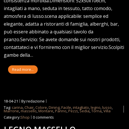
consistenza morbida.Dimensioni: 52x50x106cm,
intagliati a mano, seduta in tessuto, tatto comodo,
atmosfera di lusso.scena applicabile: semplice ed
elegante, adatta a ristoranti di famiglia, alberghi, bar,
può essere abbinato a qualsiasi tavolo da
pranzo.Servizio: Se avete domande sui nostri prodotti,
contattateci e vi forniremo con il miglior servizio.Scolpiti
gambe della…
Read more...
18-04-21
By:redazione
Tag:
carina
,
Chair
,
Colore
,
Dining
,
Facile
,
intagliato
,
legno
,
lusso
,
Marrone
,
massello
,
Montare
,
Panno
,
Pezzi
,
Sedia
,
Torna
,
Villa
Category:
Shop
0 comments