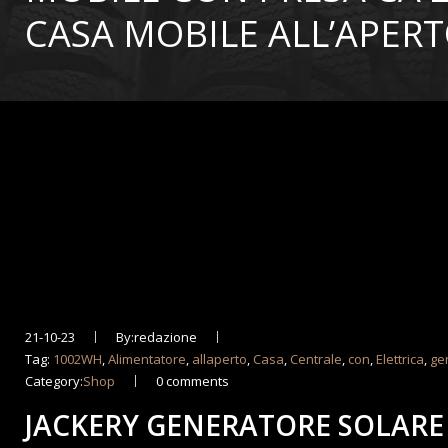
CASA MOBILE ALL’APER
21-10-23
By:redazione
Tag:
1002WH
,
Alimentatore
,
allaperto
,
Casa
,
Centrale
,
con
,
Elettrica
,
ge
Category:
Shop
0 comments
JACKERY GENERATORE SOLARE 