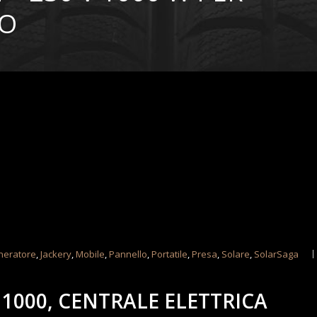
TO
neratore
,
Jackery
,
Mobile
,
Pannello
,
Portatile
,
Presa
,
Solare
,
SolarSaga
1000, CENTRALE ELETTRICA