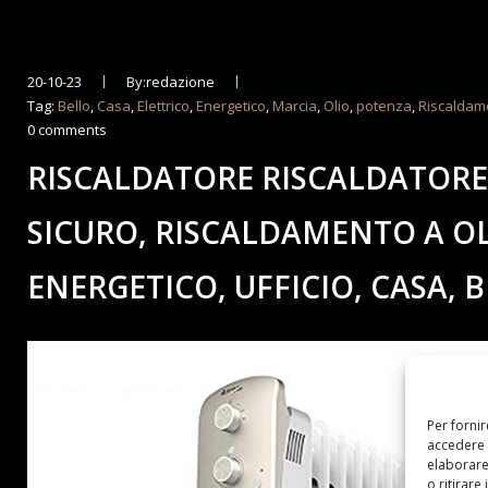
20-10-23
By:redazione
Tag:
Bello
,
Casa
,
Elettrico
,
Energetico
,
Marcia
,
Olio
,
potenza
,
Riscaldam
0 comments
RISCALDATORE RISCALDATORE 
SICURO, RISCALDAMENTO A OL
ENERGETICO, UFFICIO, CASA, 
Per forni
accedere 
elaborare
o ritirare