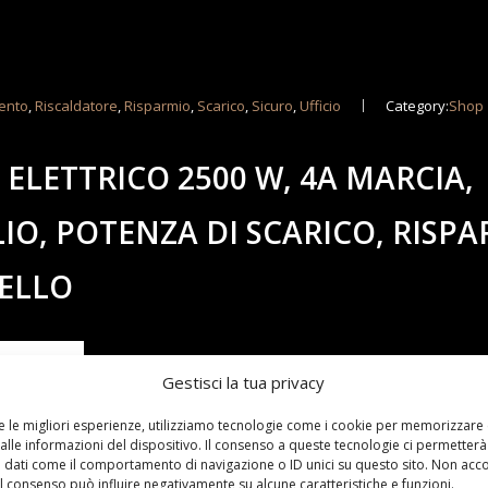
ento
,
Riscaldatore
,
Risparmio
,
Scarico
,
Sicuro
,
Ufficio
Category:
Shop
ELETTRICO 2500 W, 4A MARCIA,
IO, POTENZA DI SCARICO, RISP
BELLO
Gestisci la tua privacy
re le migliori esperienze, utilizziamo tecnologie come i cookie per memorizzare
alle informazioni del dispositivo. Il consenso a queste tecnologie ci permetterà
 dati come il comportamento di navigazione o ID unici su questo sito. Non acc
 il consenso può influire negativamente su alcune caratteristiche e funzioni.