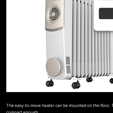
The easy-to-move heater can be mounted on the floor. Th
compact enough.