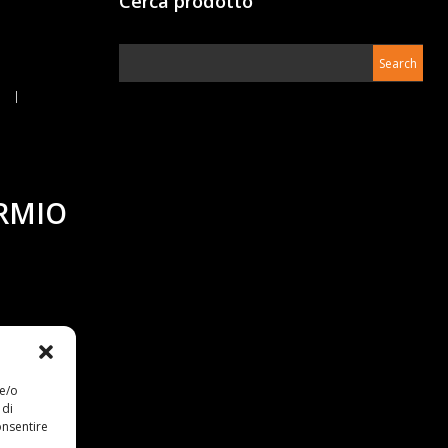
Cerca prodotto
ARMIO
 e/o
 di
onsentire