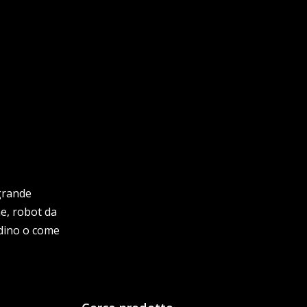
grande
che, robot da
ardino o come