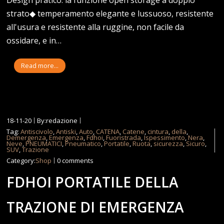
strato◆ temperamento elegante e lussuoso, resistente
all'usura e resistente alla ruggine, non facile da
ossidare, e in…
Read more...
18-11-20
By:redazione
Tag:
Antiscivolo
,
Antiski
,
Auto
,
CATENA
,
Catene
,
cintura
,
della
,
Demergenza
,
Emergenza
,
Fdhoi
,
Fuoristrada
,
Ispessimento
,
Nera
,
Neve
,
PNEUMATICI
,
Pneumatico
,
Portatile
,
Ruota
,
sicurezza
,
Sicuro
,
SUV
,
Trazione
Category:
Shop
0 comments
FDHOI PORTATILE DELLA
TRAZIONE DI EMERGENZA