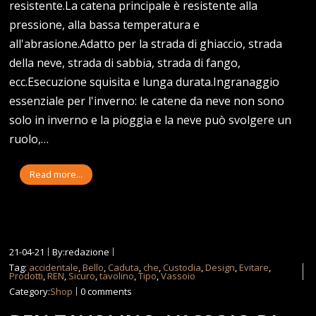
resistente.La catena principale è resistente alla
pressione, alla bassa temperatura e
all'abrasione.Adatto per la strada di ghiaccio, strada
della neve, strada di sabbia, strada di fango,
ecc.Esecuzione squisita e lunga durata.Ingranaggio
essenziale per l'inverno: le catene da neve non sono
solo in inverno e la pioggia e la neve può svolgere un
ruolo,…
Read more...
21-04-21
By:redazione
Tag:
accidentale
,
Bello
,
Caduta
,
che
,
Custodia
,
Design
,
Evitare
,
Prodotti
,
REN
,
Sicuro
,
tavolino
,
Tipo
,
Vassoio
Category:
Shop
0 comments