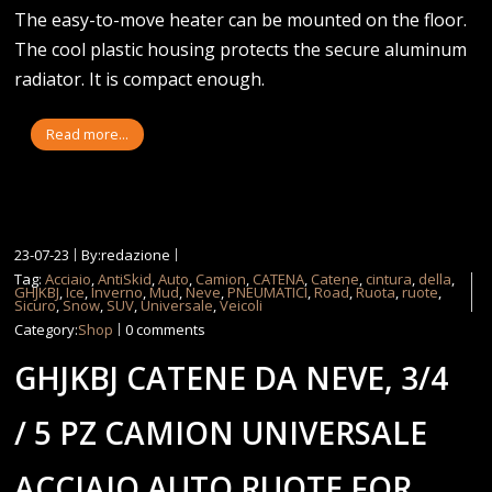
The easy-to-move heater can be mounted on the floor.
The cool plastic housing protects the secure aluminum
radiator. It is compact enough.
Read more...
23-07-23
By:redazione
Tag:
Acciaio
,
AntiSkid
,
Auto
,
Camion
,
CATENA
,
Catene
,
cintura
,
della
,
GHJKBJ
,
Ice
,
Inverno
,
Mud
,
Neve
,
PNEUMATICI
,
Road
,
Ruota
,
ruote
,
Sicuro
,
Snow
,
SUV
,
Universale
,
Veicoli
Category:
Shop
0 comments
GHJKBJ CATENE DA NEVE, 3/4
/ 5 PZ CAMION UNIVERSALE
ACCIAIO AUTO RUOTE FOR