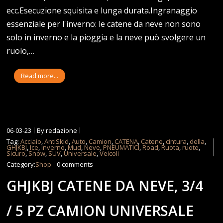
ecc.Esecuzione squisita e lunga durata.Ingranaggio
essenziale per l'inverno: le catene da neve non sono
solo in inverno e la pioggia e la neve può svolgere un
ruolo,…
Read more...
06-03-23
By:redazione
Tag:
Acciaio
,
AntiSkid
,
Auto
,
Camion
,
CATENA
,
Catene
,
cintura
,
della
,
GHJKBJ
,
Ice
,
Inverno
,
Mud
,
Neve
,
PNEUMATICI
,
Road
,
Ruota
,
ruote
,
Sicuro
,
Snow
,
SUV
,
Universale
,
Veicoli
Category:
Shop
0 comments
GHJKBJ CATENE DA NEVE, 3/4
/ 5 PZ CAMION UNIVERSALE