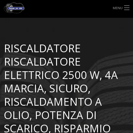
MENU
HOME
TIPI DI GOMME
RISCALDATORE
MISURE GOMME
RISCALDATORE
BLOG
ELETTRICO 2500 W, 4A
SHOP
MARCIA, SICURO,
RISCALDAMENTO A
OLIO, POTENZA DI
SCARICO, RISPARMIO