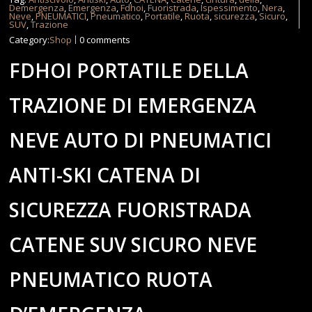
Demergenza
,
Emergenza
,
Fdhoi
,
Fuoristrada
,
Ispessimento
,
Nera
,
Neve
,
PNEUMATICI
,
Pneumatico
,
Portatile
,
Ruota
,
sicurezza
,
Sicuro
,
SUV
,
Trazione
Category:
Shop
0 comments
FDHOI PORTATILE DELLA
TRAZIONE DI EMERGENZA
NEVE AUTO DI PNEUMATICI
ANTI-SKI CATENA DI
SICUREZZA FUORISTRADA
CATENE SUV SICURO NEVE
PNEUMATICO RUOTA