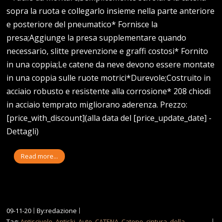
sopra la ruota e collegarlo insieme nella parte anteriore
e posteriore del pneumatico* Fornisce la
presa;Aggiunge la presa supplementare quando
necessario, slitte prevenzione e graffi costosi* Fornito
in una coppia;Le catene da neve devono essere montate
in una coppia sulle ruote motrici*Durevole;Costruito in
acciaio robusto e resistente alla corrosione* 208 chiodi
in acciaio temprato migliorano aderenza. Prezzo:
[price_with_discount](alla data del [price_update_date] -
Dettagli)
Read more...
09-11-20
By:redazione
Tag:
Antiscivolo
,
Antiski
,
Auto
,
CATENA
,
Catene
,
cintura
,
della
,