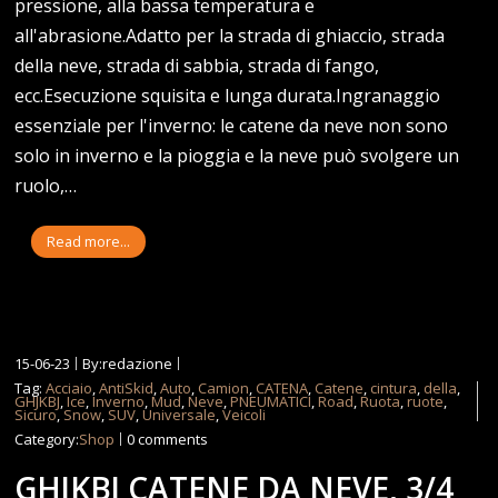
pressione, alla bassa temperatura e
all'abrasione.Adatto per la strada di ghiaccio, strada
della neve, strada di sabbia, strada di fango,
ecc.Esecuzione squisita e lunga durata.Ingranaggio
essenziale per l'inverno: le catene da neve non sono
solo in inverno e la pioggia e la neve può svolgere un
ruolo,…
Read more...
15-06-23
By:redazione
Tag:
Acciaio
,
AntiSkid
,
Auto
,
Camion
,
CATENA
,
Catene
,
cintura
,
della
,
GHJKBJ
,
Ice
,
Inverno
,
Mud
,
Neve
,
PNEUMATICI
,
Road
,
Ruota
,
ruote
,
Sicuro
,
Snow
,
SUV
,
Universale
,
Veicoli
Category:
Shop
0 comments
GHJKBJ CATENE DA NEVE, 3/4