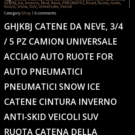
GHJKBJ
,
Ice
,
Inverno
,
Mud
,
Neve
,
PNEUMATICI
,
Road
,
Ruota
,
ruote
,
Sicuro
,
Snow
,
SUV
,
Universale
,
Veicoli
Category:
Shop
0 comments
GHJKBJ CATENE DA NEVE, 3/4
/ 5 PZ CAMION UNIVERSALE
ACCIAIO AUTO RUOTE FOR
AUTO PNEUMATICI
PNEUMATICI SNOW ICE
CATENE CINTURA INVERNO
ANTI-SKID VEICOLI SUV
RUOTA CATENA DELLA