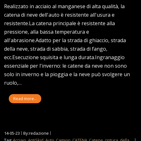
Realizzato in acciaio al manganese di alta qualità, la
catena di neve dell'auto è resistente all'usura e
resistente.La catena principale è resistente alla
pressione, alla bassa temperatura e
all'abrasione.Adatto per la strada di ghiaccio, strada
della neve, strada di sabbia, strada di fango,
ecc.Esecuzione squisita e lunga durata.Ingranaggio
essenziale per l'inverno: le catene da neve non sono
solo in inverno e la pioggia e la neve può svolgere un
ruolo,…
Read more...
14-05-23
By:redazione
Tag:
Acciaio
,
AntiSkid
,
Auto
,
Camion
,
CATENA
,
Catene
,
cintura
,
della
,