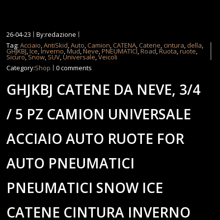
26-04-23
By:redazione
Tag:
Acciaio
,
AntiSkid
,
Auto
,
Camion
,
CATENA
,
Catene
,
cintura
,
della
,
GHJKBJ
,
Ice
,
Inverno
,
Mud
,
Neve
,
PNEUMATICI
,
Road
,
Ruota
,
ruote
,
Sicuro
,
Snow
,
SUV
,
Universale
,
Veicoli
Category:
Shop
0 comments
GHJKBJ CATENE DA NEVE, 3/4
/ 5 PZ CAMION UNIVERSALE
ACCIAIO AUTO RUOTE FOR
AUTO PNEUMATICI
PNEUMATICI SNOW ICE
CATENE CINTURA INVERNO