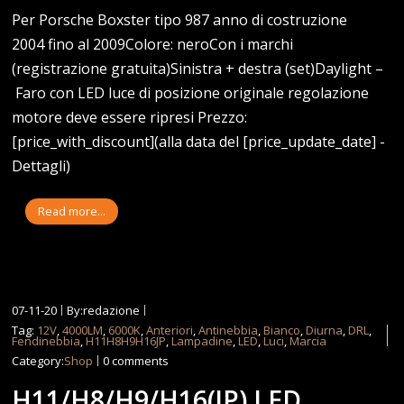
Per Porsche Boxster tipo 987 anno di costruzione
2004 fino al 2009Colore: neroCon i marchi
(registrazione gratuita)Sinistra + destra (set)Daylight –
Faro con LED luce di posizione originale regolazione
motore deve essere ripresi Prezzo:
[price_with_discount](alla data del [price_update_date] -
Dettagli)
Read more...
07-11-20
By:redazione
Tag:
12V
,
4000LM
,
6000K
,
Anteriori
,
Antinebbia
,
Bianco
,
Diurna
,
DRL
,
Fendinebbia
,
H11H8H9H16JP
,
Lampadine
,
LED
,
Luci
,
Marcia
Category:
Shop
0 comments
H11/H8/H9/H16(JP) LED