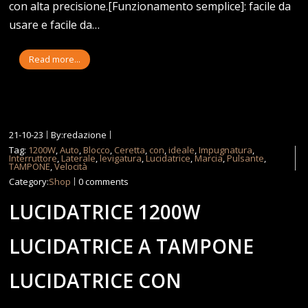
con alta precisione.[Funzionamento semplice]: facile da
usare e facile da…
Read more...
21-10-23
By:redazione
Tag:
1200W
,
Auto
,
Blocco
,
Ceretta
,
con
,
ideale
,
Impugnatura
,
Interruttore
,
Laterale
,
levigatura
,
Lucidatrice
,
Marcia
,
Pulsante
,
TAMPONE
,
Velocità
Category:
Shop
0 comments
LUCIDATRICE 1200W
LUCIDATRICE A TAMPONE
LUCIDATRICE CON