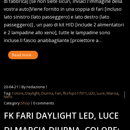
di fabbrica] [se non siete sicuri, inviaci l'immagine della
vostra auto]Viene fornito in una coppia di fari [incluso
lato sinistro (lato passeggero) e lato destro (lato
passeggero)] , un paio di kit HID [include 2 alimentatori
e 2 lampadine allo xeno], tutte le lampadine sono
incluse.Il fascio anabbagliante [proiettore a…
Read more...
20-04-21
By:redazione
Tag:
Colore
,
Daylight
,
Diurna
,
Fari
,
fksfspo17011
,
LED
,
Luce
,
Marcia
,
Nero
Category:
Shop
0 comments
FK FARI DAYLIGHT LED, LUCE