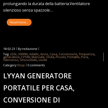
prolungando la durata della batteria.Ventilatore
silenzioso senza spazzole:…
Read more...
18-02-23
By:redazione
Tag:
220v
,
3000W
,
Adatto
,
Avvio
,
Casa
,
Conversione
,
frequenza
,
generatore
,
LYYAN
,
Manuale
,
Onda
,
Piccolo
,
Portatile
,
Pura
,
Silenzioso
,
Sinusoidale
,
uscite
Category:
Shop
0 comments
LYYAN GENERATORE
PORTATILE PER CASA,
CONVERSIONE DI