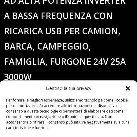
AD ALTA POTENZA INVERTER
A BASSA FREQUENZA CON
RICARICA USB PER CAMION,
BARCA, CAMPEGGIO,
FAMIGLIA, FURGONE 24V 25A
3000W
Gestisci la tua privacy
Per fornire le migliori esperienze, utilizziamo tecnologie come i cookie
per memorizzare e/o accedere alle informazioni del dispositivo. Il
consenso a queste tecnologie ci permetterà di elaborare dati come il
comportamento di navigazione o ID unici su questo sito. Non
acconsentire o ritirare il consenso può influire negativamente su alcune
caratteristiche e funzioni.