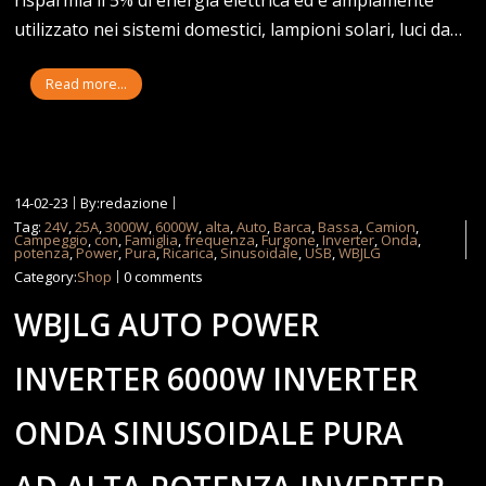
utilizzato nei sistemi domestici, lampioni solari, luci da…
Read more...
14-02-23
By:redazione
Tag:
24V
,
25A
,
3000W
,
6000W
,
alta
,
Auto
,
Barca
,
Bassa
,
Camion
,
Campeggio
,
con
,
Famiglia
,
frequenza
,
Furgone
,
Inverter
,
Onda
,
potenza
,
Power
,
Pura
,
Ricarica
,
Sinusoidale
,
USB
,
WBJLG
Category:
Shop
0 comments
WBJLG AUTO POWER
INVERTER 6000W INVERTER
ONDA SINUSOIDALE PURA