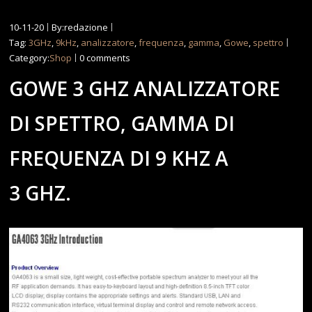
10-11-20
By:redazione
Tag:
3GHz
,
9kHz
,
analizzatore
,
frequenza
,
gamma
,
Gowe
,
spettro
Category:
Shop
0 comments
GOWE 3 GHZ ANALIZZATORE
DI SPETTRO, GAMMA DI
FREQUENZA DI 9 KHZ A
3 GHZ.