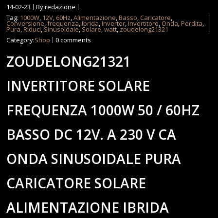
14-02-23
By:redazione
Tag:
1000W
,
12V
,
60Hz
,
Alimentazione
,
Basso
,
Caricatore
,
Conversione
,
frequenza
,
Ibrida
,
Inverter
,
Invertitore
,
Onda
,
Perdita
,
Pura
,
Riduci
,
Sinusoidale
,
Solare
,
watt
,
zoudelong21321
Category:
Shop
0 comments
ZOUDELONG21321
INVERTITORE SOLARE
FREQUENZA 1000W 50 / 60HZ
BASSO DC 12V. A 230 V CA
ONDA SINUSOIDALE PURA
CARICATORE SOLARE
ALIMENTAZIONE IBRIDA