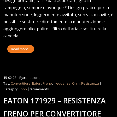
design portatile, facile da trasportare, gita in
campeggio, sempre e ovunque.* Design pratico per la
manutenzione, leggermente avvitato, senza cacciavite, è
possibile sostituire direttamente la manutenzione e
aggiungere olio, pulire il filtro dell'aria e sostituire la
candela…
Read more...
15-02-23
By:redazione
Tag:
Convertitore
,
Eaton
,
Freno
,
frequenza
,
Ohm
,
Resistenza
Category:
Shop
0 comments
EATON 171929 – RESISTENZA
FRENO PER CONVERTITORE