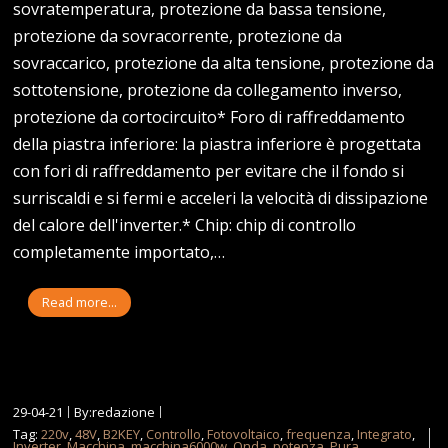
sovratemperatura, protezione da bassa tensione,
protezione da sovracorrente, protezione da
sovraccarico, protezione da alta tensione, protezione da
sottotensione, protezione da collegamento inverso,
protezione da cortocircuito* Foro di raffreddamento
della piastra inferiore: la piastra inferiore è progettata
con fori di raffreddamento per evitare che il fondo si
surriscaldi e si fermi e acceleri la velocità di dissipazione
del calore dell'inverter.* Chip: chip di controllo
completamente importato,…
Read more...
29-04-21
By:redazione
Tag:
220v
,
48V
,
B2KEY
,
Controllo
,
Fotovoltaico
,
frequenza
,
Integrato
,
Inverter
,
Macchina
,
macchina6000w
,
Onda
,
potenza
,
Pura
,