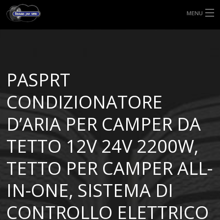
MENU
HOME
TIPI DI GOMME
PASPRT
MISURE GOMME
CONDIZIONATORE
BLOG
D’ARIA PER CAMPER DA
SHOP
TETTO 12V 24V 2200W,
TETTO PER CAMPER ALL-
IN-ONE, SISTEMA DI
CONTROLLO ELETTRICO