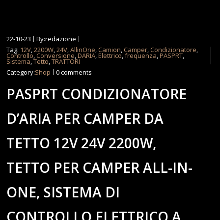
22-10-23
By:redazione
Tag:
12V
,
2200W
,
24V
,
AllinOne
,
Camion
,
Camper
,
Condizionatore
,
Controllo
,
Conversione
,
DARIA
,
Elettrico
,
frequenza
,
PASPRT
,
Sistema
,
Tetto
,
TRATTORI
Category:
Shop
0 comments
PASPRT CONDIZIONATORE
D’ARIA PER CAMPER DA
TETTO 12V 24V 2200W,
TETTO PER CAMPER ALL-IN-
ONE, SISTEMA DI
CONTROLLO ELETTRICO A