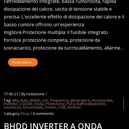
raffreddamento integrate, bassa rumorosità, rapida
dissipazione del calore, uscita di tensione stabile e
precisa. L'eccellente effetto di dissipazione del calore e il
basso rumore offrono un'esperienza
migliore.Protezione multipla: il fusibile integrato
fornisce protezione completa, protezione da
sovraccarico, protezione da surriscaldamento, allarme…
Read more...
17-05-21
By:redazione
Tag:
alta
,
Auto
,
BHDD
,
con
,
frequenza
,
generatore
,
Incorporata
,
Inverter
,
LCD24V
,
Onda
,
Protezione
,
Pura
,
Raffreddamento
,
sicurezza
,
Sinusoidale
,
Solare
,
USB
,
Ventola
Category:
Shop
0 comments
BHDD INVERTER A ONDA