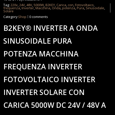
Tag:
220v
,
24V
,
48V
,
5000W
,
B2KEY
,
Carica
,
con
,
Fotovoltaico
,
frequenza
,
Inverter
,
Macchina
,
Onda
,
potenza
,
Pura
,
Sinusoidale
,
Solare
Category:
Shop
0 comments
B2KEY® INVERTER A ONDA
SINUSOIDALE PURA
POTENZA MACCHINA
FREQUENZA INVERTER
FOTOVOLTAICO INVERTER
INVERTER SOLARE CON
CARICA 5000W DC 24V / 48V A