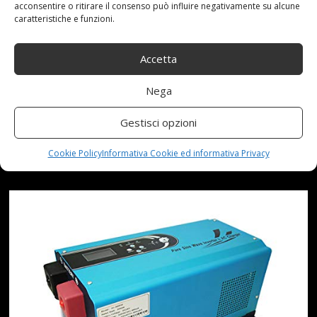
acconsentire o ritirare il consenso può influire negativamente su alcune
FREQUENZA INVERTER
caratteristiche e funzioni.
FOTOVOLTAICO INVERTER
Accetta
INVERTER SOLARE CON
Nega
CARICA 5000W DC 24V / 48V A
Gestisci opzioni
CA 220V (DC 24V TO AC 220V)
Cookie Policy
Informativa Cookie ed informativa Privacy