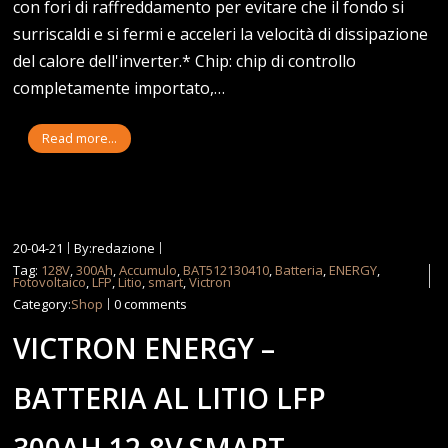
con fori di raffreddamento per evitare che il fondo si
surriscaldi e si fermi e acceleri la velocità di dissipazione
del calore dell'inverter.* Chip: chip di controllo
completamente importato,…
Read more...
20-04-21
By:redazione
Tag:
128V
,
300Ah
,
Accumulo
,
BAT512130410
,
Batteria
,
ENERGY
,
Fotovoltaico
,
LFP
,
Litio
,
smart
,
Victron
Category:
Shop
0 comments
VICTRON ENERGY –
BATTERIA AL LITIO LFP
300AH 12,8V SMART