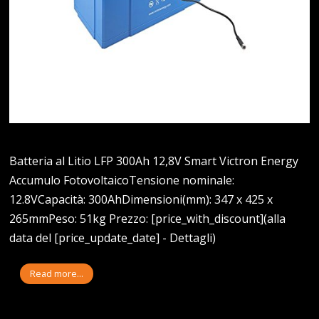
Batteria al Litio LFP 300Ah 12,8V Smart Victron Energy
Accumulo FotovoltaicoTensione nominale:
12.8VCapacità: 300AhDimensioni(mm): 347 x 425 x
265mmPeso: 51kg Prezzo: [price_with_discount](alla
data del [price_update_date] - Dettagli)
Read more...