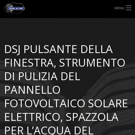
MENU
HOME
TIPI DI GOMME
DSJ PULSANTE DELLA
MISURE GOMME
FINESTRA, STRUMENTO
BLOG
DI PULIZIA DEL
SHOP
PANNELLO
FOTOVOLTAICO SOLARE
ELETTRICO, SPAZZOLA
PER L’ACQUA DEL