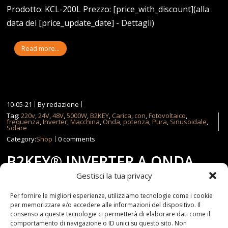
Prodotto: KCL-200L Prezzo: [price_with_discount](alla
data del [price_update_date] - Dettagli)
Read more...
10-05-21
By:redazione
Tag:
220v
,
24V
,
48V
,
5000W
,
B2KEY
,
Carica
,
con
,
Fotovoltaico
,
frequenza
,
Inverter
,
Macchina
,
Onda
,
potenza
,
Pura
,
Sinusoidale
,
Solare
Category:
Shop
0 comments
B2KEY® INVERTER A ONDA
Gestisci la tua privacy
SINUSOIDALE PURA
Per fornire le migliori esperienze, utilizziamo tecnologie come i cookie
per memorizzare e/o accedere alle informazioni del dispositivo. Il
POTENZA MACCHINA
consenso a queste tecnologie ci permetterà di elaborare dati come il
comportamento di navigazione o ID unici su questo sito. Non