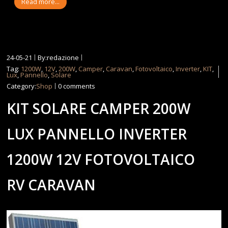
Read more...
24-05-21
By:redazione
Tag:
1200W
,
12V
,
200W
,
Camper
,
Caravan
,
Fotovoltaico
,
Inverter
,
KIT
,
Lux
,
Pannello
,
Solare
Category:
Shop
0 comments
KIT SOLARE CAMPER 200W
LUX PANNELLO INVERTER
1200W 12V FOTOVOLTAICO
RV CARAVAN