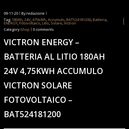
09-11-20
By:redazione
Tag:
180Ah
,
24V
,
475kWh
,
Accumulo
,
BAT524181200
,
Batteria
,
ENERGY
,
Fotovoltaico
,
Litio
,
Solare
,
Victron
Category:
Shop
0 comments
VICTRON ENERGY –
BATTERIA AL LITIO 180AH
24V 4,75KWH ACCUMULO
VICTRON SOLARE
FOTOVOLTAICO –
BAT524181200