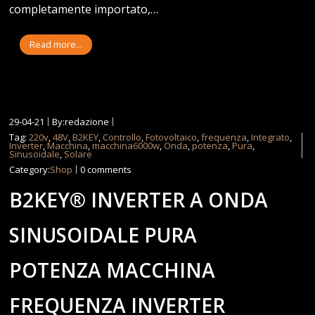
completamente importato,…
Read more...
29-04-21
By:redazione
Tag:
220v
,
48V
,
B2KEY
,
Controllo
,
Fotovoltaico
,
frequenza
,
Integrato
,
Inverter
,
Macchina
,
macchina6000w
,
Onda
,
potenza
,
Pura
,
Sinusoidale
,
Solare
Category:
Shop
0 comments
B2KEY® INVERTER A ONDA
SINUSOIDALE PURA
POTENZA MACCHINA
FREQUENZA INVERTER