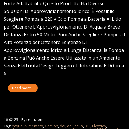
Forte Adattabilità: Questo Prodotto Ha Diverse
Soluzioni Di Approvvigionamento Idrico. È Possibile
Scegliere Pompa a 220 V Cc o Pompa a Batteria Al Litio
per Ottenere L'Approvvigionamento Di Acqua a Breve
Distanza Entro 50 Metri. Puoi Anche Scegliere Pompe ad
Alta Potenza per Ottenere Esigenze Di
Approvvigionamento Idrico a Lunga Distanza. la Pompa
a Benzina Può Anche Essere Utilizzata in un Ambiente
Senza Elettricità.Design Leggero: L'Interahine È Di Circa
6…
Read more...
16-02-23
By:redazione
Tag:
Acqua
,
Alimentato
,
Camion
,
dei
,
del
,
della
,
DSJ
,
Elettrico
,