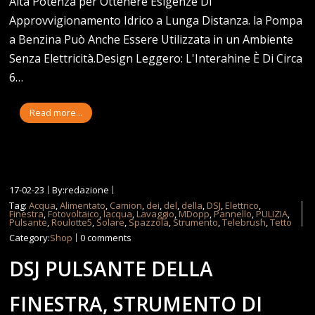
Alta Potenza per Ottenere Esigenze Di
Approvvigionamento Idrico a Lunga Distanza. la Pompa
a Benzina Può Anche Essere Utilizzata in un Ambiente
Senza Elettricità.Design Leggero: L'Interahine È Di Circa
6…
Read more...
17-02-23
By:redazione
Tag:
Acqua
,
Alimentato
,
Camion
,
dei
,
del
,
della
,
DSJ
,
Elettrico
,
Finestra
,
Fotovoltaico
,
lacqua
,
Lavaggio
,
MDopp
,
Pannello
,
PULIZIA
,
Pulsante
,
Roulotte5
,
Solare
,
Spazzola
,
Strumento
,
Telebrush
,
Tetto
Category:
Shop
0 comments
DSJ PULSANTE DELLA
FINESTRA, STRUMENTO DI