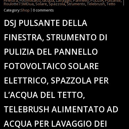
Finestra
,
Fotovoltaico
,
lacqua
,
Lavaggio
,
Pannello
,
PULIZIA
,
Pulsante
,
Roulotte7.5MDua
,
Solare
,
Spazzola
,
Strumento
,
Telebrush
,
Tetto
Category:
Shop
0 comments
DSJ PULSANTE DELLA
FINESTRA, STRUMENTO DI
PULIZIA DEL PANNELLO
FOTOVOLTAICO SOLARE
ELETTRICO, SPAZZOLA PER
L’ACQUA DEL TETTO,
TELEBRUSH ALIMENTATO AD
ACQUA PER LAVAGGIO DEI