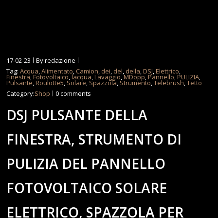
17-02-23
By:redazione
Tag:
Acqua
,
Alimentato
,
Camion
,
dei
,
del
,
della
,
DSJ
,
Elettrico
,
Finestra
,
Fotovoltaico
,
lacqua
,
Lavaggio
,
MDopp
,
Pannello
,
PULIZIA
,
Pulsante
,
Roulotte5
,
Solare
,
Spazzola
,
Strumento
,
Telebrush
,
Tetto
Category:
Shop
0 comments
DSJ PULSANTE DELLA
FINESTRA, STRUMENTO DI
PULIZIA DEL PANNELLO
FOTOVOLTAICO SOLARE
ELETTRICO, SPAZZOLA PER