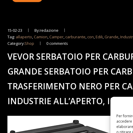
15-02-23
By:redazione
Tag:
allaperto
,
Camion
,
Camper
,
carburante
,
con
,
Edili
,
Grande
,
Industr
Category:
Shop
0 comments
VEVOR SERBATOIO PER CARBURA
GRANDE SERBATOIO PER CAR
TRASFERIMENTO NERO PER CAM
INDUSTRIE ALL’APERTO, INDUS
Per forni
accedere 
elaborare
o ritirare