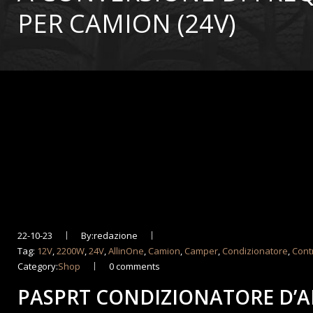
PER CAMION (24V)
22-10-23
By:redazione
Tag:
12V
,
2200W
,
24V
,
AllinOne
,
Camion
,
Camper
,
Condizionatore
,
Cont
Category:
Shop
0 comments
PASPRT CONDIZIONATORE D’AR