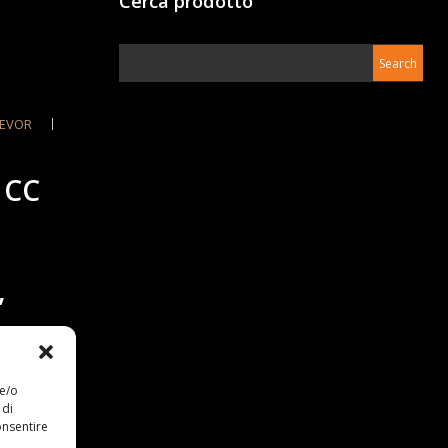
Cerca prodotto
EVOR
 CC
,
 e/o
 di
onsentire