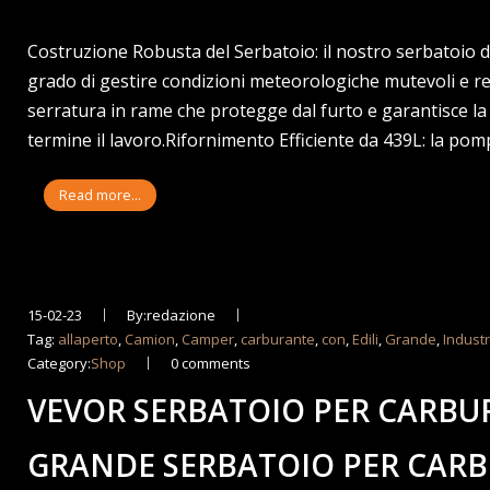
Costruzione Robusta del Serbatoio: il nostro serbatoio dies
grado di gestire condizioni meteorologiche mutevoli e res
serratura in rame che protegge dal furto e garantisce la
termine il lavoro.Rifornimento Efficiente da 439L: la pom
Read more...
15-02-23
By:redazione
Tag:
allaperto
,
Camion
,
Camper
,
carburante
,
con
,
Edili
,
Grande
,
Industr
Category:
Shop
0 comments
VEVOR SERBATOIO PER CARBURA
GRANDE SERBATOIO PER CAR