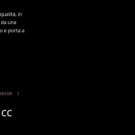
qualità, in
e da una
o e porta a
VEVOR
 CC