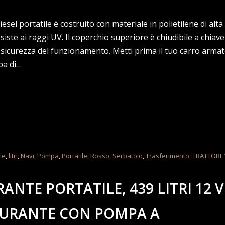
el portatile è costruito con materiale in polietilene di alta 
iste ai raggi UV. Il coperchio superiore è chiudibile a chiav
 sicurezza del funzionamento. Metti prima il tuo carro armat
pa di…
ie
,
litri
,
Navi
,
Pompa
,
Portatile
,
Rosso
,
Serbatoio
,
Trasferimento
,
TRATTORI
,
NTE PORTATILE, 439 LITRI 12 V
BURANTE CON POMPA A