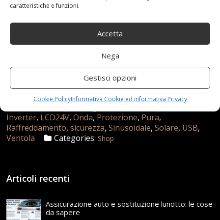
caratteristiche e funzioni.
Accetta
Nega
Gestisci opzioni
17 Maggio 2021
redazione
Tag:
alta
,
Auto
,
Cookie Policy
Informativa Cookie ed informativa Privacy
BHDD
,
con
,
frequenza
,
generatore
,
Incorporata
,
Inverter
,
LCD24V
,
Onda
,
Protezione
,
Pura
,
Raffreddamento
,
sicurezza
,
Sinusoidale
,
Solare
,
USB
,
Ventola
Categories:
Shop
Articoli recenti
Assicurazione auto e sostituzione lunotto: le cose
da sapere