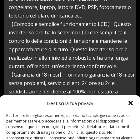
congelatore, laptop, lettore DVD, PSP, fotocamera o
telefono cellulare di ricarica ecc.
【Comodo e semplice funzionamento LCD】 Questo
inverter solare ha lo schermo LCD che semplifica il
controllo delle condizioni di tensione e mantiene le
apparecchiature al sicuro. Questo inverter solare è
realizzato in alluminio ed è robusto e ha una lunga
durata, offrendoti un’esperienza confortevole.
【Garanzia di 18 mesi】 Forniamo garanzia di 18 mesi
senza problemi, servizio clienti 24 ore su 24 e
soddisfazione del cliente al 100%. non esitate a
contattarci se avete domande sul vostro acquisto.
Gestisci la tua privacy
clicca per acquistare ora! (Si prega di utilizzare in
Per fornire le migliori esperienze, utilizziamo tecnologie come i cookie
un’area ben ventilata e asciutta.)
per memorizzare e/o accedere alle informazioni del dispositivo. Il
Prezzo:
773,99 €
consenso a queste tecnologie ci permetterà di elaborare dati come il
comportamento di navigazione o ID unici su questo sito. Non
(alla data del May 17, 2021 17:00:20 UTC –
Dettagli
)
acconsentire o ritirare il consenso può influire negativamente su alcune