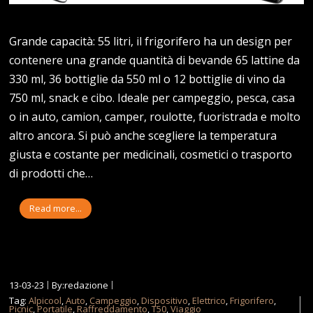
Grande capacità: 55 litri, il frigorifero ha un design per
contenere una grande quantità di bevande 65 lattine da
330 ml, 36 bottiglie da 550 ml o 12 bottiglie di vino da
750 ml, snack e cibo. Ideale per campeggio, pesca, casa
o in auto, camion, camper, roulotte, fuoristrada e molto
altro ancora. Si può anche scegliere la temperatura
giusta e costante per medicinali, cosmetici o trasporto
di prodotti che…
Read more...
13-03-23
By:redazione
Tag:
Alpicool
,
Auto
,
Campeggio
,
Dispositivo
,
Elettrico
,
Frigorifero
,
Picnic
,
Portatile
,
Raffreddamento
,
T50
,
Viaggio