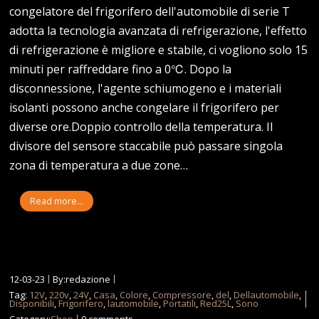
congelatore del frigorifero dell'automobile di serie T
adotta la tecnologia avanzata di refrigerazione, l'effetto
di refrigerazione è migliore e stabile, ci vogliono solo 15
minuti per raffreddare fino a 0℃. Dopo la
disconnessione, l'agente schiumogeno e i materiali
isolanti possono anche congelare il frigorifero per
diverse ore.Doppio controllo della temperatura. Il
divisore del sensore staccabile può passare singola
zona di temperatura a due zone…
Read more...
12-03-23
By:redazione
Tag:
12V
,
220v
,
24V
,
Casa
,
Colore
,
Compressore
,
del
,
Dellautomobile
,
Disponibili
,
Frigorifero
,
lautomobile
,
Portatili
,
Red25L
,
Sono
Category:
Shop
0 comments