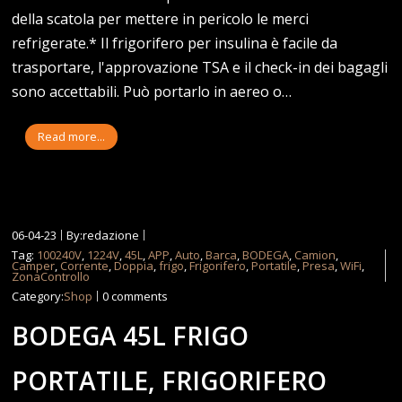
della scatola per mettere in pericolo le merci
refrigerate.* Il frigorifero per insulina è facile da
trasportare, l'approvazione TSA e il check-in dei bagagli
sono accettabili. Può portarlo in aereo o…
Read more...
06-04-23
By:redazione
Tag:
100240V
,
1224V
,
45L
,
APP
,
Auto
,
Barca
,
BODEGA
,
Camion
,
Camper
,
Corrente
,
Doppia
,
frigo
,
Frigorifero
,
Portatile
,
Presa
,
WiFi
,
ZonaControllo
Category:
Shop
0 comments
BODEGA 45L FRIGO
PORTATILE, FRIGORIFERO