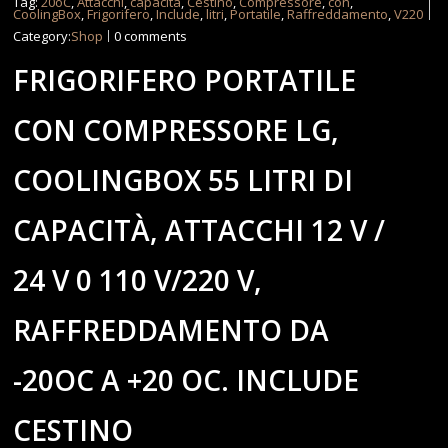
Tag:
20oC
,
Attacchi
,
capacità
,
Cestino
,
Compressore
,
con
,
CoolingBox
,
Frigorifero
,
Include
,
litri
,
Portatile
,
Raffreddamento
,
V220
Category:
Shop
0 comments
FRIGORIFERO PORTATILE
CON COMPRESSORE LG,
COOLINGBOX 55 LITRI DI
CAPACITÀ, ATTACCHI 12 V /
24 V 0 110 V/220 V,
RAFFREDDAMENTO DA
-20OC A +20 OC. INCLUDE
CESTINO