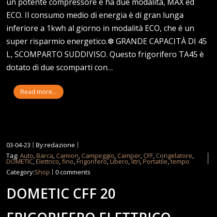
un potente compressore e ha due modalità, MAX ed
ECO. Il consumo medio di energia è di gran lunga
inferiore a 1kwh al giorno in modalità ECO, che è un
super risparmio energetico.❆ GRANDE CAPACITÀ DI 45
L, SCOMPARTO SUDDIVISO. Questo frigorifero TA45 è
dotato di due scomparti con…
Read more...
03-04-23
By:redazione
Tag:
Auto
,
Barca
,
Camion
,
Campeggio
,
Camper
,
CFF
,
Congelatore
,
DOMETIC
,
Elettrico
,
fino
,
Frigorifero
,
Libero
,
litri
,
Portatile
,
tempo
Category:
Shop
0 comments
DOMETIC CFF 20