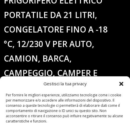
FRIGORIFERO ELETTRICO
PORTATILE DA 21 LITRI,
CONGELATORE FINO A -18
°C, 12/230 V PER AUTO,
CAMION, BARCA,
CAMPEGGIO, CAMPER E
Gestisci la tua privacy
TEMPO LIBERO
Per fornire le migliori esperienze, utilizziamo tecnologie come i cookie
per memorizzare e/o accedere alle informazioni del dispositivo. Il
consenso a queste tecnologie ci permetterà di elaborare dati come il
comportamento di navigazione o ID unici su questo sito. Non
acconsentire o ritirare il consenso può influire negativamente su alcune
caratteristiche e funzioni.