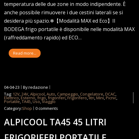
temperatura delle due zone in modo indipendente. È
anche possibile rimuovere i due cestini laterali se si
desidera più spazio.❄【Modalità MAX ed Eco】Il
BODEGA frigo portatile è disponibile nelle modalità MAX
(raffreddamento rapido) ed ECO…
Read more...
04-04-23
By:redazione
Tag:
12V
,
24V
,
Alpicool
,
Auto
,
Campeggio
,
Congelatore
,
DCAC
,
Elettrico
,
Esterno
,
frigo
,
frigoriferi
,
Frigorifero
,
litri
,
Mini
,
Picnic
,
Portatile
,
TA45
,
Uso
,
Viaggio
Category:
Shop
0 comments
ALPICOOL TA45 45 LITRI
FRIGORIFERI PORTATILE