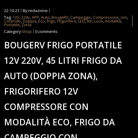
22-10-23
By:redazione
Tag:
12V
,
220v
,
APP
,
Auto
,
BougeRV
,
Campeggio
,
Compressore
,
con
,
Controllo
,
Doppia
,
Eco
,
frigo
,
Frigorifero
,
LED
,
litri
,
Luce
,
modalità
,
Portatile
,
Zona
Category:
Shop
0 comments
BOUGERV FRIGO PORTATILE
12V 220V, 45 LITRI FRIGO DA
AUTO (DOPPIA ZONA),
FRIGORIFERO 12V
COMPRESSORE CON
MODALITÀ ECO, FRIGO DA
CAMPEGGIO CON