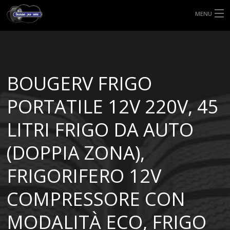
MENU
HOME
TIPI DI GOMME
BOUGERV FRIGO
MISURE GOMME
PORTATILE 12V 220V, 45
BLOG
LITRI FRIGO DA AUTO
SHOP
(DOPPIA ZONA),
FRIGORIFERO 12V
COMPRESSORE CON
MODALITÀ ECO, FRIGO