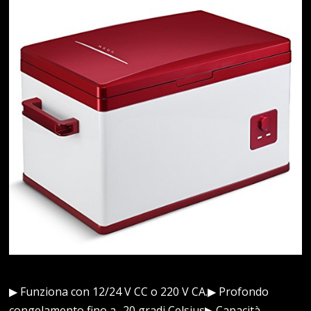
▶ Funziona con 12/24 V CC o 220 V CA.▶ Profondo
congelamento fino a -20 gradi Celsius▶ Capacità