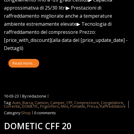
approssimativa di 25/30 litri▶ Prestazioni di
raffreddamento migliorate anche a temperature
ambiente estremamente elevate▶ Tecnologia di
raffreddamento del compressore Prezzo:
[price_with_discount](alla data del [price_update_date] -
Dettagli)
Read more...
10-03-23
By:redazione
Tag:
Auto
,
Barca
,
Camion
,
Camper
,
CFF
,
Compressore
,
Congelatore
,
Corrente
,
DOMETIC
,
Frigorifero
,
Mini
,
Portatile
,
Presa
,
Raffreddatore
Category:
Shop
0 comments
DOMETIC CFF 20