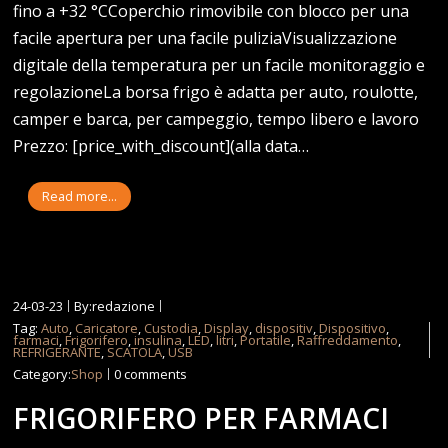
fino a +32 °CCoperchio rimovibile con blocco per una
facile apertura per una facile puliziaVisualizzazione
digitale della temperatura per un facile monitoraggio e
regolazioneLa borsa frigo è adatta per auto, roulotte,
camper e barca, per campeggio, tempo libero e lavoro
Prezzo: [price_with_discount](alla data…
Read more...
24-03-23
By:redazione
Tag:
Auto
,
Caricatore
,
Custodia
,
Display
,
dispositiv
,
Dispositivo
,
farmaci
,
Frigorifero
,
insulina
,
LED
,
litri
,
Portatile
,
Raffreddamento
,
REFRIGERANTE
,
SCATOLA
,
USB
Category:
Shop
0 comments
FRIGORIFERO PER FARMACI