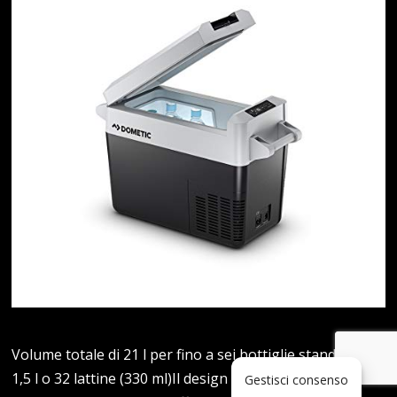
Volume totale di 21 l per fino a sei bottiglie standard da
1,5 l o 32 lattine (330 ml)Il design ad alta efficienza
Gestisci consenso