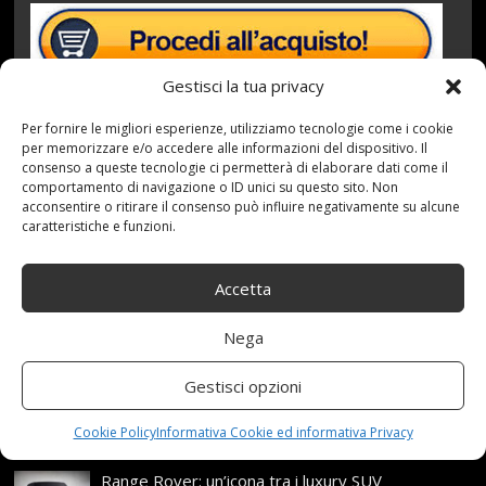
Gestisci la tua privacy
Per fornire le migliori esperienze, utilizziamo tecnologie come i cookie
per memorizzare e/o accedere alle informazioni del dispositivo. Il
consenso a queste tecnologie ci permetterà di elaborare dati come il
comportamento di navigazione o ID unici su questo sito. Non
4 Maggio 2021
redazione
Tag:
Adatto
,
acconsentire o ritirare il consenso può influire negativamente su alcune
Aggiornamento
,
Comandi
,
con
,
F01
,
F10
,
F12
,
Serie
,
Stile
,
caratteristiche e funzioni.
Volante
Categories:
Shop
Accetta
Articoli recenti
Nega
Gestisci opzioni
Assicurazione auto e sostituzione lunotto: le cose
da sapere
Cookie Policy
Informativa Cookie ed informativa Privacy
21 Aprile,2026
Range Rover: un’icona tra i luxury SUV