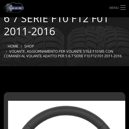
VOLANTE ADATTO PER 5
MENU
6 7 SERIE F10 F12 F01
HOME
2011-2016
TIPI DI GOMME
HOME
SHOP
MISURE GOMME
VOLANTE, AGGIORNAMENTO PER VOLANTE STILE F10 M5 CON
COMANDI AL VOLANTE ADATTO PER 5 6 7 SERIE F10 F12 F01 2011-2016
BLOG
SHOP