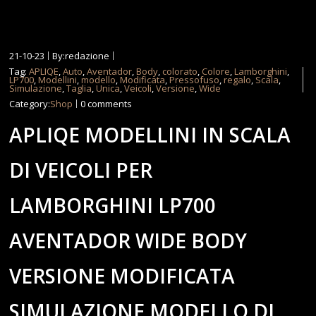
21-10-23
By:redazione
Tag:
APLIQE
,
Auto
,
Aventador
,
Body
,
colorato
,
Colore
,
Lamborghini
,
LP700
,
Modellini
,
modello
,
Modificata
,
Pressofuso
,
regalo
,
Scala
,
Simulazione
,
Taglia
,
Unica
,
Veicoli
,
Versione
,
Wide
Category:
Shop
0 comments
APLIQE MODELLINI IN SCALA
DI VEICOLI PER
LAMBORGHINI LP700
AVENTADOR WIDE BODY
VERSIONE MODIFICATA
SIMULAZIONE MODELLO DI