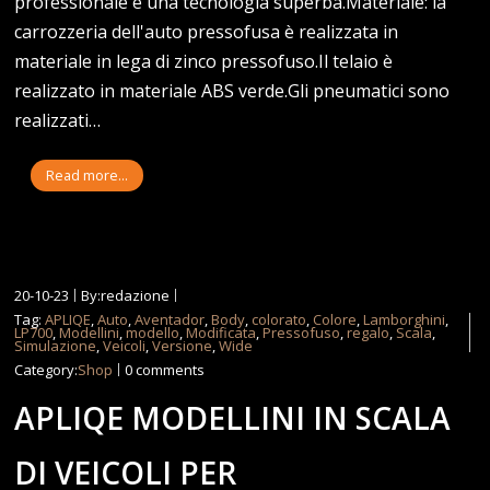
professionale e una tecnologia superba.Materiale: la
carrozzeria dell'auto pressofusa è realizzata in
materiale in lega di zinco pressofuso.Il telaio è
realizzato in materiale ABS verde.Gli pneumatici sono
realizzati…
Read more...
20-10-23
By:redazione
Tag:
APLIQE
,
Auto
,
Aventador
,
Body
,
colorato
,
Colore
,
Lamborghini
,
LP700
,
Modellini
,
modello
,
Modificata
,
Pressofuso
,
regalo
,
Scala
,
Simulazione
,
Veicoli
,
Versione
,
Wide
Category:
Shop
0 comments
APLIQE MODELLINI IN SCALA
DI VEICOLI PER