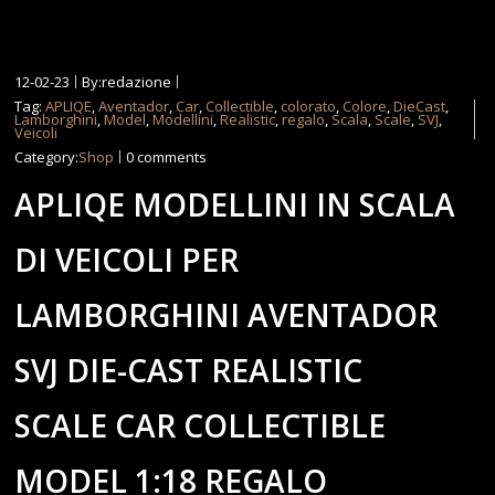
12-02-23
By:redazione
Tag:
APLIQE
,
Aventador
,
Car
,
Collectible
,
colorato
,
Colore
,
DieCast
,
Lamborghini
,
Model
,
Modellini
,
Realistic
,
regalo
,
Scala
,
Scale
,
SVJ
,
Veicoli
Category:
Shop
0 comments
APLIQE MODELLINI IN SCALA
DI VEICOLI PER
LAMBORGHINI AVENTADOR
SVJ DIE-CAST REALISTIC
SCALE CAR COLLECTIBLE
MODEL 1:18 REGALO