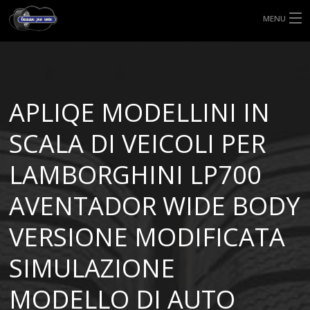
MENU
HOME
TIPI DI GOMME
APLIQE MODELLINI IN
MISURE GOMME
SCALA DI VEICOLI PER
BLOG
LAMBORGHINI LP700
SHOP
AVENTADOR WIDE BODY
VERSIONE MODIFICATA
SIMULAZIONE
MODELLO DI AUTO