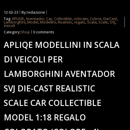
12-02-23
By:redazione
Tag:
APLIQE
,
Aventador
,
Car
,
Collectible
,
colorato
,
Colore
,
DieCast
,
Lamborghini
,
Model
,
Modellini
,
Realistic
,
regalo
,
Scala
,
Scale
,
SVJ
,
Veicoli
Category:
Shop
0 comments
APLIQE MODELLINI IN SCALA
DI VEICOLI PER
LAMBORGHINI AVENTADOR
SVJ DIE-CAST REALISTIC
SCALE CAR COLLECTIBLE
MODEL 1:18 REGALO