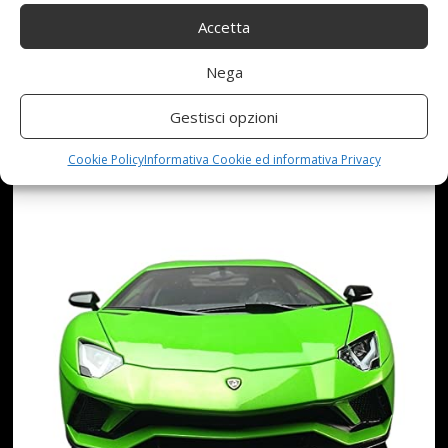
1:18 REGALO COLORATO
Accetta
(COLORE : 4)
Nega
Gestisci opzioni
Cookie Policy
Informativa Cookie ed informativa Privacy