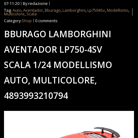
07-11-20
By:redazione
Tag:
Auto
,
Aventador
,
Bburago
,
Lamborghini
,
Lp7504Sv
,
Modellismo
,
Multicolore
,
Scala
Category:
Shop
0 comments
BBURAGO LAMBORGHINI
AVENTADOR LP750-4SV
SCALA 1/24 MODELLISMO
AUTO, MULTICOLORE,
4893993210794