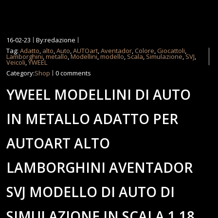
16-02-23
By:redazione
Tag:
Adatto
,
alto
,
Auto
,
AUTOart
,
Aventador
,
Colore
,
Giocattoli
,
Lamborghini
,
metallo
,
Modellini
,
modello
,
Scala
,
Simulazione
,
SVJ
,
Veicoli
,
YWEEL
Category:
Shop
0 comments
YWEEL MODELLINI DI AUTO
IN METALLO ADATTO PER
AUTOART ALTO
LAMBORGHINI AVENTADOR
SVJ MODELLO DI AUTO DI
SIMULAZIONE IN SCALA 1 18