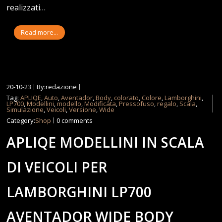
realizzati…
Read more...
20-10-23
By:redazione
Tag:
APLIQE
,
Auto
,
Aventador
,
Body
,
colorato
,
Colore
,
Lamborghini
,
LP700
,
Modellini
,
modello
,
Modificata
,
Pressofuso
,
regalo
,
Scala
,
Simulazione
,
Veicoli
,
Versione
,
Wide
Category:
Shop
0 comments
APLIQE MODELLINI IN SCALA
DI VEICOLI PER
LAMBORGHINI LP700
AVENTADOR WIDE BODY